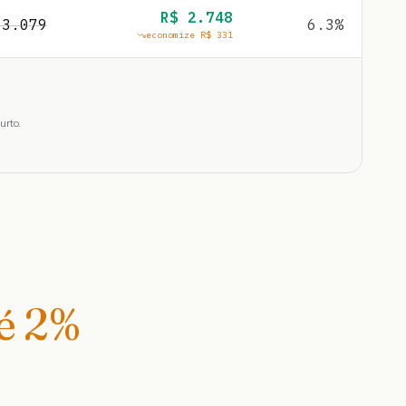
R$
2.748
$
3.079
6.3
%
economize R$
331
urto.
té
2
%