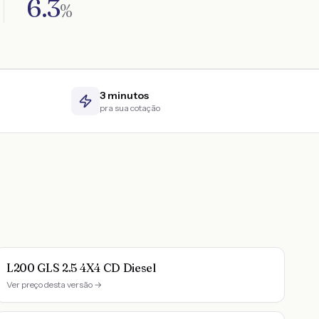
6.3
%
3 minutos
pra sua cotação
L200 GLS 2.5 4X4 CD Diesel
Ver preço desta versão →