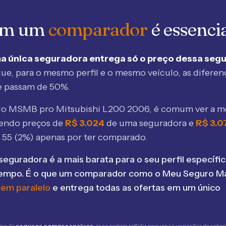
 em um
comparador
é essenci
a única seguradora entrega só o preço dessa seg
ue, para o mesmo perfil e o mesmo veículo, as diferen
e passam de 50%.
elo MSMB
pro Mitsubishi L200 2006
, é comum ver a 
bendo preços de
R$
3.024
de uma seguradora e
R$
3.0
$
55
(
2
%) apenas por ter comparado.
seguradora é a mais barata para o seu perfil específic
tempo. É o que um comparador como o Meu Seguro Ma
 em paralelo
e entrega todas as ofertas em um único
ões de
seguros compreensivos
, mas podem refletir pequenas variações de cober