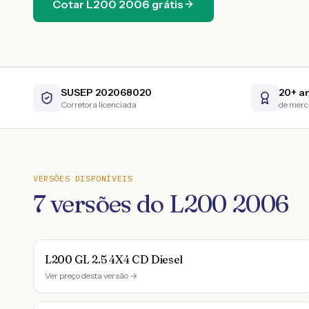
Cotar
L200
2006
grátis
SUSEP 202068020
20+ a
Corretora licenciada
de mer
VERSÕES DISPONÍVEIS
7
versões do
L200
2006
L200 GL 2.5 4X4 CD Diesel
Ver preço desta versão →