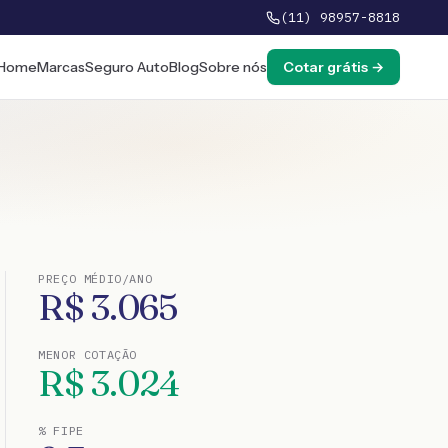
(11) 98957-8818
Home
Marcas
Seguro Auto
Blog
Sobre nós
Cotar grátis →
PREÇO MÉDIO/ANO
R$
3.065
MENOR COTAÇÃO
R$
3.024
% FIPE