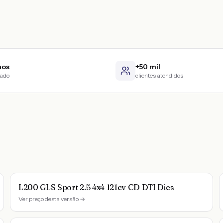
nos
+50 mil
cado
clientes atendidos
L200 GLS Sport 2.5 4x4 121cv CD DTI Dies
Ver preço desta versão →