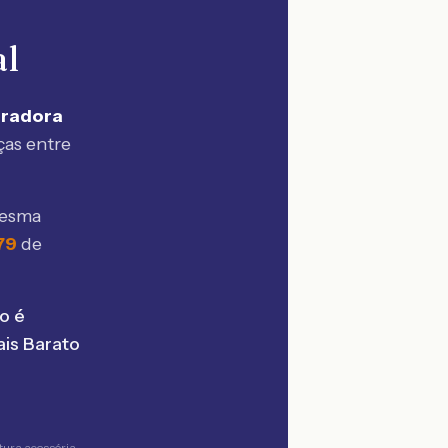
al
uradora
ças entre
mesma
79
de
o é
is Barato
tura acessória