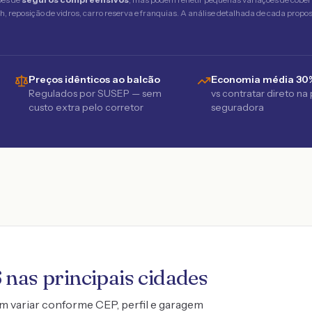
 reposição de vidros, carro reserva e franquias. A análise detalhada de cada propost
Preços idênticos ao balcão
Economia média 30
Regulados por SUSEP — sem
vs contratar direto na
custo extra pelo corretor
seguradora
6
nas principais cidades
m variar conforme CEP, perfil e garagem