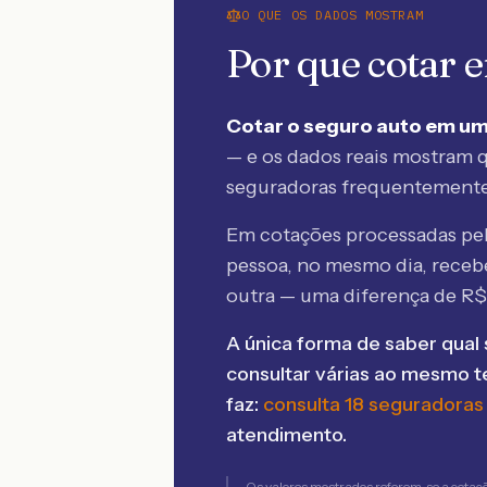
O QUE OS DADOS MOSTRAM
Por que cotar
Cotar o seguro auto em um
— e os dados reais mostram q
seguradoras frequentement
Em cotações processadas p
pessoa, no mesmo dia, rece
outra — uma diferença de R
A única forma de saber qual 
consultar várias ao mesmo 
faz:
consulta 18 seguradoras
atendimento.
Os valores mostrados referem-se a cotaç