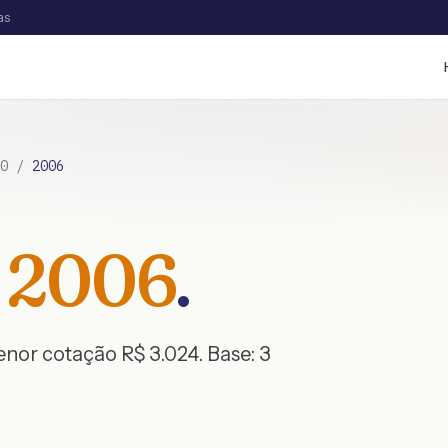
as
0
/
2006
2006
.
menor cotação R$
3.024
. Base:
3