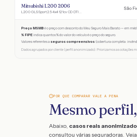
Mitsubishi L200 2006
São Fi
L200 GLS Sport 2.5 4x4 121cv CD DTI Dies
Preço MSMB
é o preço com desconto do Meu Seguro Mais Barato — em médi
% FIPE
indica quantos % do valor do veículo é o preço do seguro.
Valores referentes a
seguros compreensivos
(cobertura completa: incênd
Dados agrupados por cliente (perfil anonimizado). Priorizamos as cotações m
POR QUE COMPARAR VALE A PENA
Mesmo perfil,
Abaixo,
casos reais anonimizad
consultou várias seguradoras. Veja 