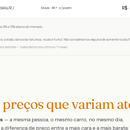
R
délis
/
RJ
Masc · 45+ · c/ jovem
a 5% a 15% abaixo do mercado.
io, colisão, danos da natureza, roubo e furto). Não consideramos seguros de somente roubo/f
ais recentes — todas dentro dos últimos 7 meses.
preços que variam a
os
— a mesma pessoa, o mesmo carro, no mesmo dia,
a diferença de preço entre a mais cara e a mais barata: