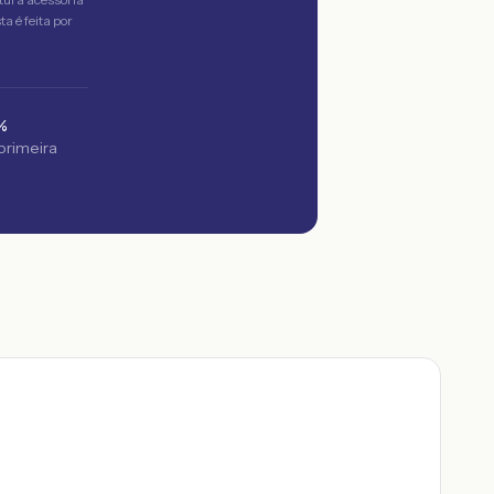
a é feita por
%
 primeira