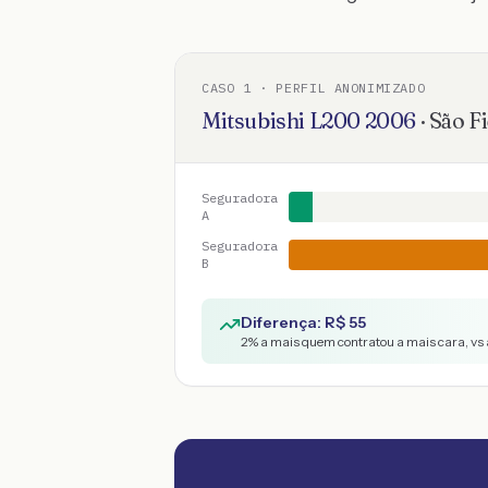
CASO
1
· PERFIL ANONIMIZADO
Mitsubishi
L200
2006
·
São Fi
Seguradora
A
Seguradora
B
Diferença: R$
55
2
% a mais quem contratou a mais cara, vs