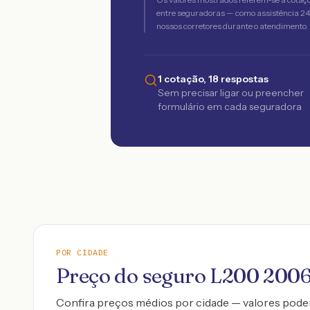
entre seguradoras — como assistência 24h,
nossos corretores durante o atendimento.
1 cotação, 18 respostas
Sem precisar ligar ou preencher
formulário em cada seguradora
POR CIDADE
Preço do seguro
L200
200
Confira preços médios por cidade — valores pode