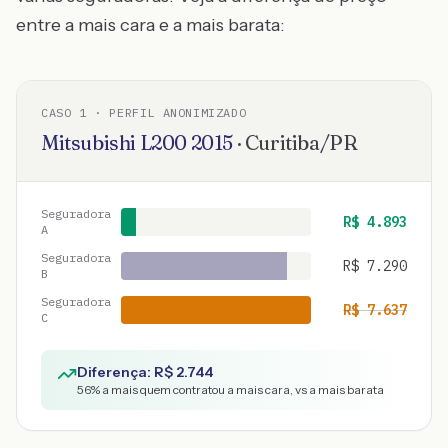
entre a mais cara e a mais barata:
CASO
1
· PERFIL ANONIMIZADO
Mitsubishi
L200
2015
·
Curitiba
/
PR
Seguradora
R$
4.893
A
Seguradora
R$
7.290
B
Seguradora
R$
7.637
C
Diferença: R$
2.744
56
% a mais quem contratou a mais cara, vs a mais barata