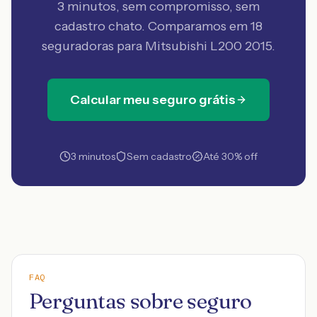
3 minutos, sem compromisso, sem
cadastro chato. Comparamos em 18
seguradoras
para Mitsubishi L200 2015
.
Calcular meu seguro grátis
3 minutos
Sem cadastro
Até 30% off
FAQ
Perguntas sobre seguro