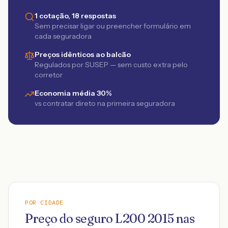
1 cotação, 18 respostas
Sem precisar ligar ou preencher formulário em
cada seguradora
Preços idênticos ao balcão
Regulados por SUSEP — sem custo extra pelo
corretor
Economia média 30%
vs contratar direto na primeira seguradora
POR CIDADE
Preço do seguro
L200
2015
nas