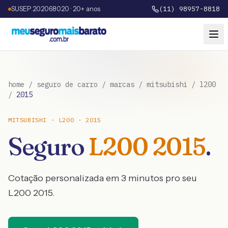
SUSEP 202068020 · 20+ anos
(11) 98957-8818
home
/
seguro de carro
/
marcas
/
mitsubishi
/
l200
/
2015
MITSUBISHI
·
L200
·
2015
Seguro
L200
2015
.
Cotação personalizada em 3 minutos pro seu
L200
2015
.