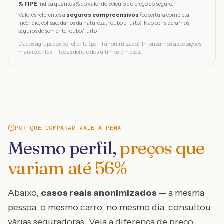
% FIPE
indica quantos % do valor do veículo é o preço do seguro.
Valores referentes a
seguros compreensivos
(cobertura completa:
incêndio, colisão, danos da natureza, roubo e furto). Não consideramos
seguros de somente roubo/furto.
Dados agrupados por cliente (perfil anonimizado). Priorizamos as cotações
mais recentes — todas dentro dos últimos 7 meses.
POR QUE COMPARAR VALE A PENA
Mesmo perfil,
preços que
variam até
56
%
Abaixo,
casos reais anonimizados
— a mesma
pessoa, o mesmo carro, no mesmo dia, consultou
várias seguradoras. Veja a diferença de preço