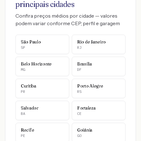
principais cidades
Confira preços médios por cidade — valores
podem variar conforme CEP, perfil e garagem
São Paulo
Rio de Janeiro
SP
RJ
Belo Horizonte
Brasília
MG
DF
Curitiba
Porto Alegre
PR
RS
Salvador
Fortaleza
BA
CE
Recife
Goiânia
PE
GO