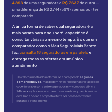
4.893
de uma seguradora e
R$
7.637
de outra —
uma diferença de R$
2.744
(
56
%) apenas por ter
comparado.
A única forma de saber qual seguradora é a
mais barata para o seu perfil específico é
consultar várias ao mesmo tempo. É o que um
comparador como o Meu Seguro Mais Barato
faz:
consulta 18 seguradoras em paralelo
e
entrega todas as ofertas em um único
atendimento.
Os valores mostrados referem-se a cotações de
seguros
compreensivos
, mas podem refletir pequenas variações de
cobertura acessória entre seguradoras — como assistência
24h, reposição de vidros, carro reserva e franquias. A análise
detalhada de cada proposta é feita por nossos corretores
durante o atendimento.