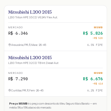
Mitsubishi L200 2015
L200 Triton HPE 3.5 CD V6 24V Flex Aut.
MERCADO
MSMB
R$
6.346
R$
5.826
−R$
520
Araucária
/
PR
Masc · 26-45
6.5
% FIPE
Mitsubishi L200 2015
L200 Triton HPE 3.2 CD TB Int.Diesel Aut
MERCADO
MSMB
R$
7.290
R$
6.676
−R$
614
Curitiba
/
PR
Fem · 26-45
6.2
% FIPE
Preço MSMB
é o preço com desconto do Meu Seguro Mais Barato — em
média 5% a 15% abaixo do mercado.