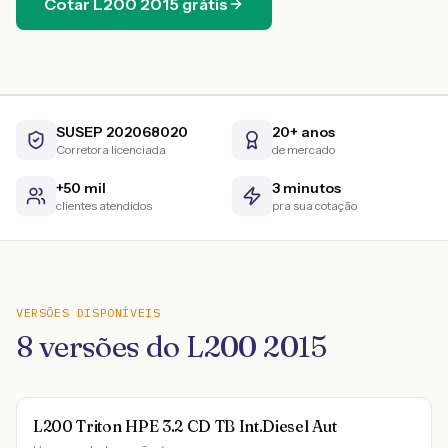
Cotar
L200
2015
grátis
SUSEP 202068020
20+ anos
Corretora licenciada
de mercado
+50 mil
3 minutos
clientes atendidos
pra sua cotação
VERSÕES DISPONÍVEIS
8
versões do
L200
2015
L200 Triton HPE 3.2 CD TB Int.Diesel Aut