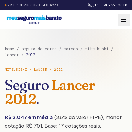
SUSEP 202068020 · 20+ anos
(11) 98957-8818
home
/
seguro de carro
/
marcas
/
mitsubishi
/
lancer
/
2012
MITSUBISHI
·
LANCER
·
2012
Seguro
Lancer
2012
.
R$
2.047
em média
(
3.6
% do valor FIPE), menor
cotação R$
791
. Base:
17
cotações reais.