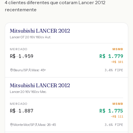
4 clientes diferentes que cotaram Lancer 2012
recentemente
Mitsubishi LANCER 2012
Lancer GT 2.0 16V 160cv Aut.
MERCADO
MSMB
R$
1.959
R$
1.779
−R$
181
Bauru
/
SP
Masc · 45+
3.4
% FIPE
Mitsubishi LANCER 2012
Lancer 2.0 16V 160cv Mec.
MERCADO
MSMB
R$
1.887
R$
1.775
−R$
111
Monte Mor
/
SP
Masc · 26-45
3.6
% FIPE