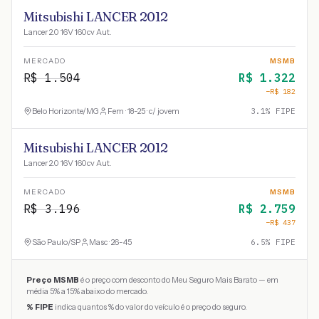
Mitsubishi LANCER 2012
Lancer 2.0 16V 160cv Aut.
MERCADO
MSMB
R$
1.504
R$
1.322
−R$
182
Belo Horizonte
/
MG
Fem · 18-25 · c/ jovem
3.1
% FIPE
Mitsubishi LANCER 2012
Lancer 2.0 16V 160cv Aut.
MERCADO
MSMB
R$
3.196
R$
2.759
−R$
437
São Paulo
/
SP
Masc · 26-45
6.5
% FIPE
Preço MSMB
é o preço com desconto do Meu Seguro Mais Barato — em
média 5% a 15% abaixo do mercado.
% FIPE
indica quantos % do valor do veículo é o preço do seguro.