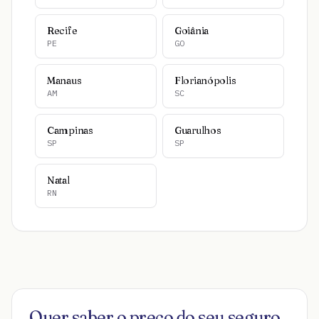
Recife
Goiânia
PE
GO
Manaus
Florianópolis
AM
SC
Campinas
Guarulhos
SP
SP
Natal
RN
Quer saber o preço do seu seguro