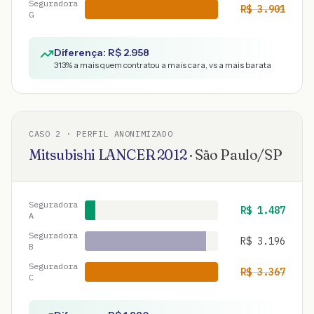
Seguradora
R$
3.901
G
Diferença: R$
2.958
313
% a mais quem contratou a mais cara, vs a mais barata
CASO
2
· PERFIL ANONIMIZADO
Mitsubishi
LANCER
2012
·
São Paulo
/
SP
Seguradora
R$
1.487
A
Seguradora
R$
3.196
B
Seguradora
R$
3.367
C