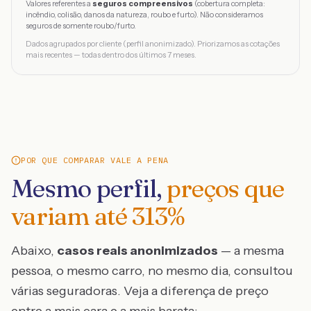
Valores referentes a
seguros compreensivos
(cobertura completa:
incêndio, colisão, danos da natureza, roubo e furto). Não consideramos
seguros de somente roubo/furto.
Dados agrupados por cliente (perfil anonimizado). Priorizamos as cotações
mais recentes — todas dentro dos últimos 7 meses.
POR QUE COMPARAR VALE A PENA
Mesmo perfil,
preços que
variam até
313
%
Abaixo,
casos reais anonimizados
— a mesma
pessoa, o mesmo carro, no mesmo dia, consultou
várias seguradoras. Veja a diferença de preço