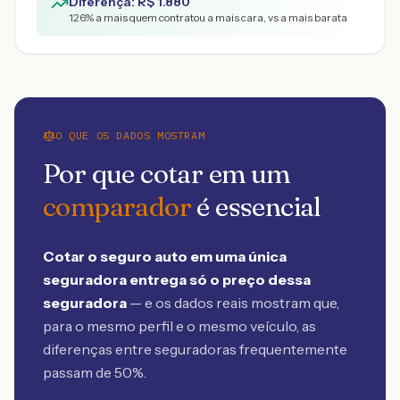
Diferença: R$
1.880
126
% a mais quem contratou a mais cara, vs a mais barata
O QUE OS DADOS MOSTRAM
Por que cotar em um
comparador
é essencial
Cotar o seguro auto em uma única
seguradora entrega só o preço dessa
seguradora
— e os dados reais mostram que,
para o mesmo perfil e o mesmo veículo, as
diferenças entre seguradoras frequentemente
passam de 50%.