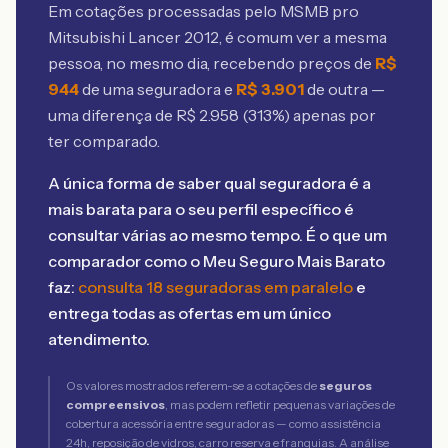
Em cotações processadas pelo MSMB
pro
Mitsubishi Lancer 2012
, é comum ver a mesma
pessoa, no mesmo dia, recebendo preços de
R$
944
de uma seguradora e
R$
3.901
de outra —
uma diferença de R$
2.958
(
313
%) apenas por
ter comparado.
A única forma de saber qual seguradora é a
mais barata para o seu perfil específico é
consultar várias ao mesmo tempo. É o que um
comparador como o Meu Seguro Mais Barato
faz:
consulta 18 seguradoras em paralelo
e
entrega todas as ofertas em um único
atendimento.
Os valores mostrados referem-se a cotações de
seguros
compreensivos
, mas podem refletir pequenas variações de
cobertura acessória entre seguradoras — como assistência
24h, reposição de vidros, carro reserva e franquias. A análise