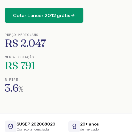
Cotar
Lancer
2012
grátis
PREÇO MÉDIO/ANO
R$
2.047
MENOR COTAÇÃO
R$
791
% FIPE
3.6
%
SUSEP 202068020
20+ anos
Corretora licenciada
de mercado