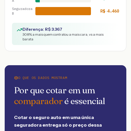
A
Seguradora
R$
4.460
B
Diferença: R$
3.367
308
% a mais quem contratou a mais cara, vs a mais
barata
O QUE OS DADOS MOSTRAM
Por que cotar em um
comparador
é essencial
Cotar o seguro auto em uma única
seguradora entrega só o preço dessa