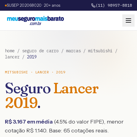
SUSEP 202068020 · 20+ anos
(11) 98957-8818
home
/
seguro de carro
/
marcas
/
mitsubishi
/
lancer
/
2019
MITSUBISHI
·
LANCER
·
2019
Seguro
Lancer
2019
.
R$
3.167
em média
(
4.5
% do valor FIPE), menor
cotação R$
1.140
. Base:
65
cotações reais.