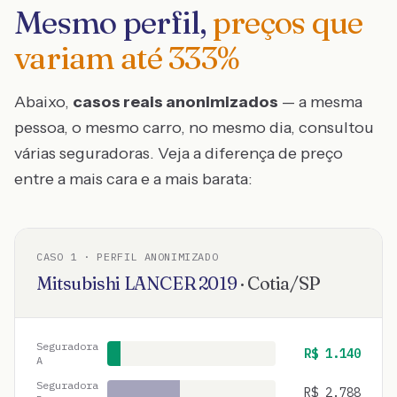
Mesmo perfil,
preços que
variam até
333
%
Abaixo,
casos reais anonimizados
— a mesma
pessoa, o mesmo carro, no mesmo dia, consultou
várias seguradoras. Veja a diferença de preço
entre a mais cara e a mais barata:
CASO
1
· PERFIL ANONIMIZADO
Mitsubishi
LANCER
2019
·
Cotia
/
SP
Seguradora
R$
1.140
A
Seguradora
R$
2.788