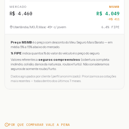
MERCADO
MSMB
R$
4.460
R$
4.049
−R$
411
Uberlândia
/
MG
Masc · 45+ · c/ jovem
6.4
% FIPE
Preço MSMB
é o preço com desconto do Meu Seguro Mais Barato — em
média 5% a 15% abaixo do mercado.
% FIPE
indica quantos % do valor do veículo é o preço do seguro.
Valores referentes a
seguros compreensivos
(cobertura completa:
incêndio, colisão, danos da natureza, roubo e furto). Não consideramos
seguros de somente roubo/furto.
Dados agrupados por cliente (perfil anonimizado). Priorizamos as cotações
mais recentes — todas dentro dos últimos 7 meses.
POR QUE COMPARAR VALE A PENA