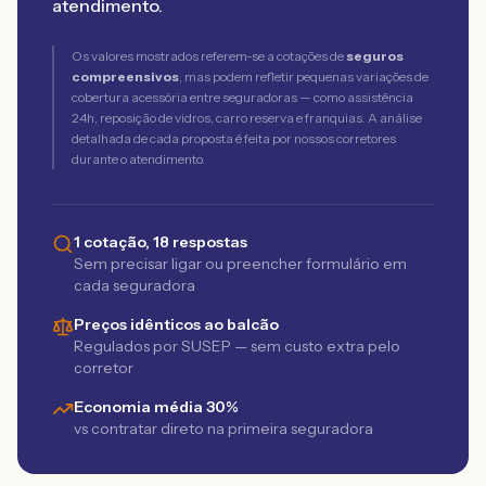
atendimento.
Os valores mostrados referem-se a cotações de
seguros
compreensivos
, mas podem refletir pequenas variações de
cobertura acessória entre seguradoras — como assistência
24h, reposição de vidros, carro reserva e franquias. A análise
detalhada de cada proposta é feita por nossos corretores
durante o atendimento.
1 cotação, 18 respostas
Sem precisar ligar ou preencher formulário em
cada seguradora
Preços idênticos ao balcão
Regulados por SUSEP — sem custo extra pelo
corretor
Economia média 30%
vs contratar direto na primeira seguradora