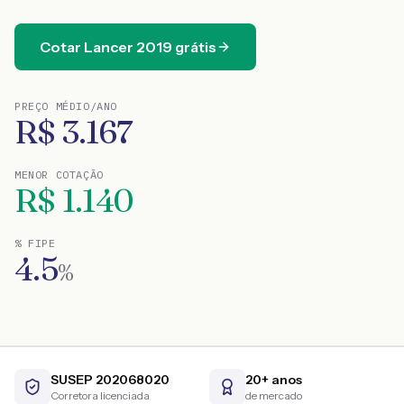
Cotar
Lancer
2019
grátis
PREÇO MÉDIO/ANO
R$
3.167
MENOR COTAÇÃO
R$
1.140
% FIPE
4.5
%
SUSEP 202068020
20+ anos
Corretora licenciada
de mercado