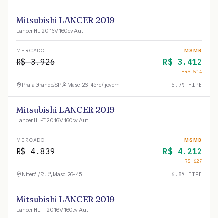
Mitsubishi LANCER 2019
Lancer HL 2.0 16V 160cv Aut.
MERCADO
MSMB
R$
3.926
R$
3.412
−R$
514
Praia Grande
/
SP
Masc · 26-45 · c/ jovem
5.7
% FIPE
Mitsubishi LANCER 2019
Lancer HL-T 2.0 16V 160cv Aut.
MERCADO
MSMB
R$
4.839
R$
4.212
−R$
627
Niterói
/
RJ
Masc · 26-45
6.8
% FIPE
Mitsubishi LANCER 2019
Lancer HL-T 2.0 16V 160cv Aut.