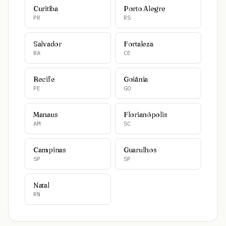
Curitiba
Porto Alegre
PR
RS
Salvador
Fortaleza
BA
CE
Recife
Goiânia
PE
GO
Manaus
Florianópolis
AM
SC
Campinas
Guarulhos
SP
SP
Natal
RN