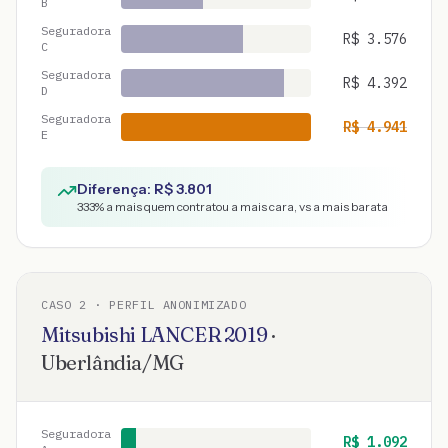
B
Seguradora
R$
3.576
C
Seguradora
R$
4.392
D
Seguradora
R$
4.941
E
Diferença: R$
3.801
333
% a mais quem contratou a mais cara, vs a mais barata
CASO
2
· PERFIL ANONIMIZADO
Mitsubishi
LANCER
2019
·
Uberlândia
/
MG
Seguradora
R$
1.092