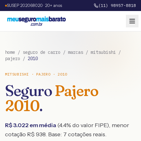
SUSEP 202068020 · 20+ anos
(11) 98957-8818
home
/
seguro de carro
/
marcas
/
mitsubishi
/
pajero
/
2010
MITSUBISHI
·
PAJERO
·
2010
Seguro
Pajero
2010
.
R$
3.022
em média
(
4.4
% do valor FIPE), menor
cotação R$
938
. Base:
7
cotações reais.