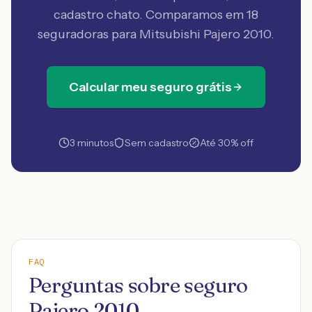
cadastro chato. Comparamos em 18
seguradoras
para Mitsubishi Pajero 2010
.
Calcular meu seguro grátis
3 minutos
Sem cadastro
Até 30% off
FAQ
Perguntas sobre seguro
Pajero 2010