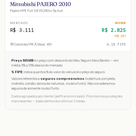
Mitsubishi PAJERO 2010
Pajero HPE Full 3.8 V6 250cv 5p Aut.
MERCADO
MSMB
R$
3.111
R$
2.825
−R$
287
Colombo
/
PR
Masc · 45+
4.1
% FIPE
Preço MSMB
é o preço com desconto do Meu Seguro Mais Barato — em
média 5% a 15% abaixo do mercado.
% FIPE
indica quantos % do valor do veículo é o preço do seguro.
Valores referentes a
seguros compreensivos
(cobertura completa:
incêndio, colisão, danos da natureza, roubo e furto). Não consideramos
seguros de somente roubo/furto.
Dados agrupados por cliente (perfil anonimizado). Priorizamos as cotações
mais recentes — todas dentro dos últimos 7 meses.