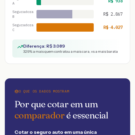
R$
938
A
Seguradora
R$
2.867
B
Seguradora
R$
4.027
C
Diferença: R$
3.089
329
% a mais quem contratou a mais cara, vs a mais barata
O QUE OS DADOS MOSTRAM
Por que cotar em um
comparador
é essencial
Cotar o seguro auto em uma única