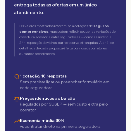
entrega todas as ofertas em um único
atendimento.
Os valores mostrados referem-se a cotações de
seguros
compreensivos
, mas podem refletir pequenas variações de
cobertura acessória entre seguradoras — como assistência
24h, reposição de vidros, carro reserva e franquias. A análise
detalhada de cada proposta é feita por nossos corretores
durante o atendimento.
1 cotação, 18 respostas
Sem precisar ligar ou preencher formulário em
cada seguradora
Preços idênticos ao balcão
Regulados por SUSEP — sem custo extra pelo
corretor
Economia média 30%
vs contratar direto na primeira seguradora