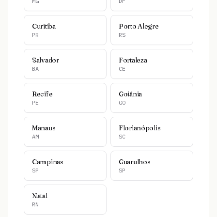
MG
DF
Curitiba
Porto Alegre
PR
RS
Salvador
Fortaleza
BA
CE
Recife
Goiânia
PE
GO
Manaus
Florianópolis
AM
SC
Campinas
Guarulhos
SP
SP
Natal
RN