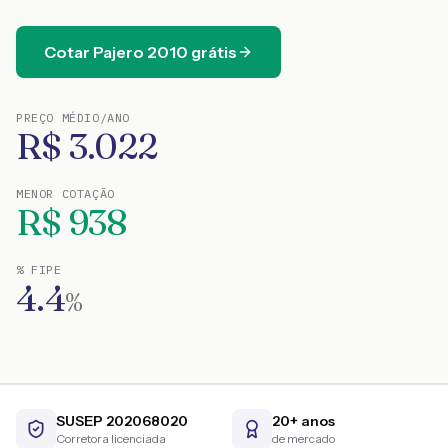
Cotar
Pajero
2010
grátis
PREÇO MÉDIO/ANO
R$
3.022
MENOR COTAÇÃO
R$
938
% FIPE
4.4
%
SUSEP 202068020
20+ anos
Corretora licenciada
de mercado