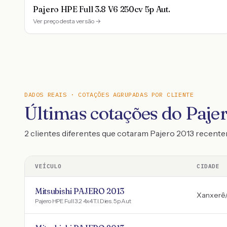
Pajero HPE Full 3.8 V6 250cv 5p Aut.
Ver preço desta versão →
DADOS REAIS · COTAÇÕES AGRUPADAS POR CLIENTE
Últimas cotações do Paje
2 clientes diferentes que cotaram Pajero 2013 recent
VEÍCULO
CIDADE
Mitsubishi PAJERO 2013
Xanxerê
Pajero HPE Full 3.2 4x4 T.I.Dies. 5p Aut