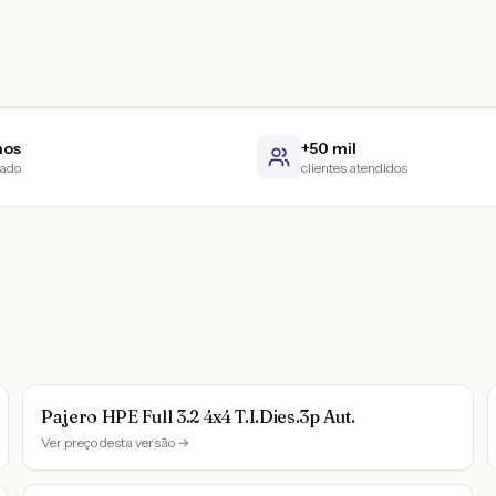
nos
+50 mil
cado
clientes atendidos
Pajero HPE Full 3.2 4x4 T.I.Dies.3p Aut.
Ver preço desta versão →