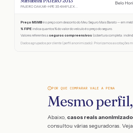
Mitsubishi PAJERO 2013
Belo Hor
PAJERO DAKAR-HPE 3.5 4X4 FLEX 5P AUT.
Preço MSMB
é o preço com desconto do Meu Seguro Mais Barato — em médi
% FIPE
indica quantos % do valor do veículo é o preço do seguro.
Valores referentes a
seguros compreensivos
(cobertura completa: incênd
Dados agrupados por cliente (perfil anonimizado). Priorizamos as cotações m
POR QUE COMPARAR VALE A PENA
Mesmo perfil,
Abaixo,
casos reais anonimizad
consultou várias seguradoras. Veja 