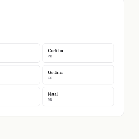
Curitiba
PR
Goiânia
GO
Natal
RN