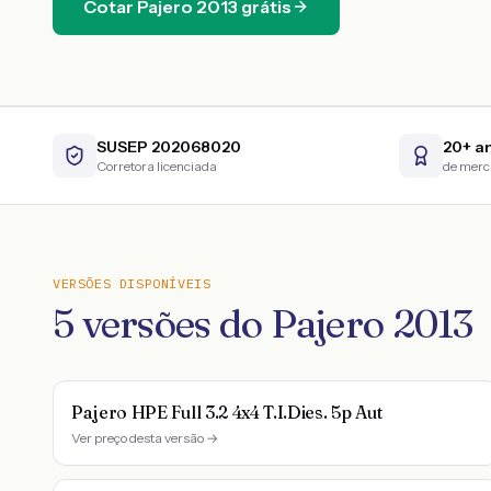
Cotar
Pajero
2013
grátis
SUSEP 202068020
20+ a
Corretora licenciada
de mer
VERSÕES DISPONÍVEIS
5
versões do
Pajero
2013
Pajero HPE Full 3.2 4x4 T.I.Dies. 5p Aut
Ver preço desta versão →