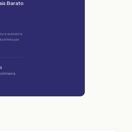
is Barato
tura acessória
a é feita por
%
 primeira