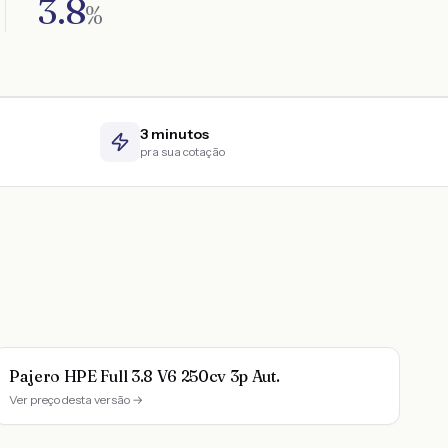
3.8
%
3 minutos
pra sua cotação
Pajero HPE Full 3.8 V6 250cv 3p Aut.
Ver preço desta versão →