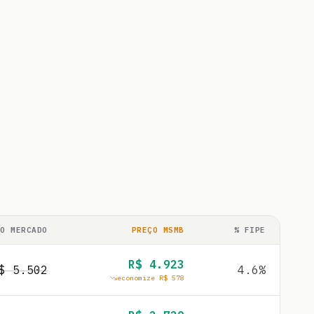
ÇO MERCADO
PREÇO MSMB
% FIPE
R$
4.923
R$
5.502
4.6
%
economize R$
578