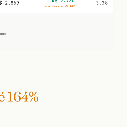
R$
2.720
R$
2.869
3.3
%
economize R$
149
urto.
té
164
%