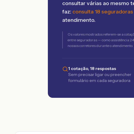
consultar várias ao mesmo 
faz:
consulta 18 seguradoras
atendimento.
Os valores mostrados referem-se a cotaç
entre seguradoras — como assistência 24h,
nossos corretores durante o atendimento.
1 cotação, 18 respostas
Sem precisar ligar ou preencher
formulário em cada seguradora