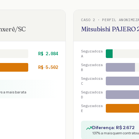
CASO
2
· PERFIL ANONIMIZ
nxerê
/
SC
Mitsubishi
PAJERO
Seguradora
R$
2.084
A
Seguradora
R$
5.502
B
Seguradora
C
vs a mais barata
Seguradora
D
Seguradora
E
Diferença: R$
2.672
137
% a mais quem contratou 