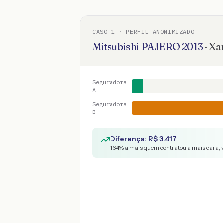
CASO
1
· PERFIL ANONIMIZADO
Mitsubishi
PAJERO
2013
·
Xa
Seguradora
A
Seguradora
B
Diferença: R$
3.417
164
% a mais quem contratou a mais cara, 