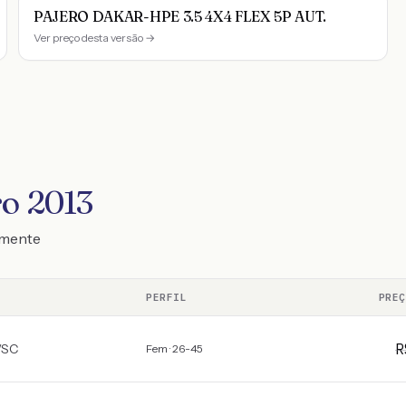
PAJERO DAKAR-HPE 3.5 4X4 FLEX 5P AUT.
Ver preço desta versão →
ro 2013
emente
PERFIL
PRE
/
SC
Fem · 26-45