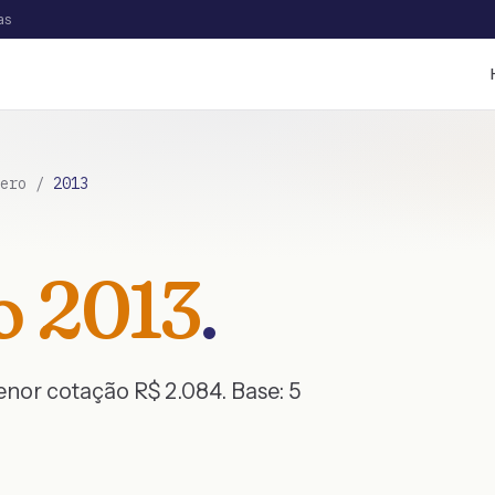
as
ero
/
2013
o
2013
.
menor cotação R$
2.084
. Base:
5