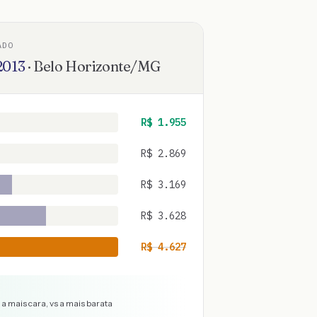
ADO
2013
·
Belo Horizonte
/
MG
R$
1.955
R$
2.869
R$
3.169
R$
3.628
R$
4.627
a mais cara, vs a mais barata