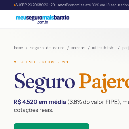
SUSEP 202068020 · 20+ anos
Economize até 30% em 18 segurador
home
/
seguro de carro
/
marcas
/
mitsubishi
/
paj
MITSUBISHI
·
PAJERO
·
2013
Seguro
Pajer
R$
4.520
em média
(
3.8
% do valor FIPE), 
cotações reais.