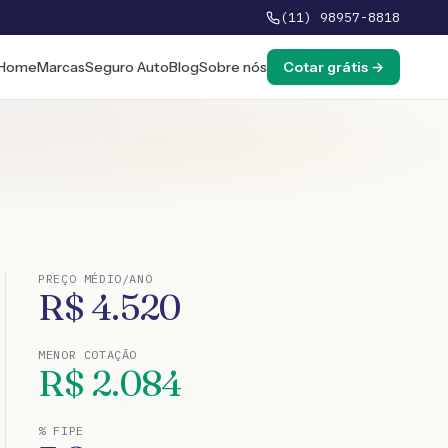
(11) 98957-8818
Home
Marcas
Seguro Auto
Blog
Sobre nós
Cotar grátis →
PREÇO MÉDIO/ANO
R$
4.520
MENOR COTAÇÃO
R$
2.084
% FIPE