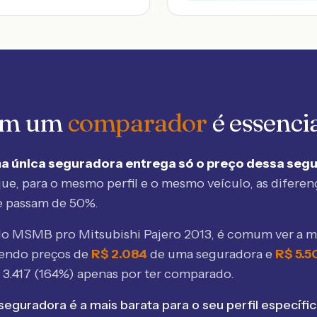
 em um
comparador
é essenci
a única seguradora entrega só o preço dessa seg
ue, para o mesmo perfil e o mesmo veículo, as diferen
e passam de 50%.
elo MSMB
pro Mitsubishi Pajero 2013
, é comum ver a 
bendo preços de
R$
2.084
de uma seguradora e
R$
5.5
$
3.417
(
164
%) apenas por ter comparado.
seguradora é a mais barata para o seu perfil específic