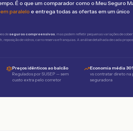
tempo. É o que um comparador como o Meu Seguro Ma
 em paralelo
e entrega todas as ofertas em um único
ões de
seguros compreensivos
, mas podem refletir pequenas variações de cober
 reposição de vidros, carro reserva e franquias. A análise detalhada de cada propost
Preços idênticos ao balcão
Economia média 30
Regulados por SUSEP — sem
vs contratar direto na
custo extra pelo corretor
seguradora