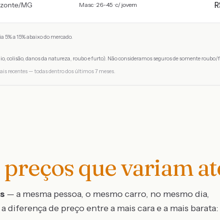
izonte
/
MG
Masc · 26-45 · c/ jovem
a 5% a 15% abaixo do mercado.
io, colisão, danos da natureza, roubo e furto). Não consideramos seguros de somente roubo/f
ais recentes — todas dentro dos últimos 7 meses.
preços que variam a
os
— a mesma pessoa, o mesmo carro, no mesmo dia,
a diferença de preço entre a mais cara e a mais barata: