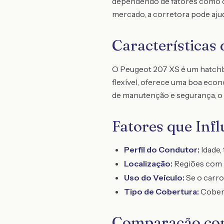
dependendo de fatores como o p
mercado, a corretora pode aju
Características 
O Peugeot 207 XS é um hatch
flexível, oferece uma boa eco
de manutenção e segurança, o 
Fatores que Inf
Perfil do Condutor:
Idade,
Localização:
Regiões com m
Uso do Veículo:
Se o carro 
Tipo de Cobertura:
Cobert
Comparação co