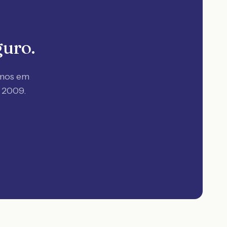
guro.
amos em
. 2009
.