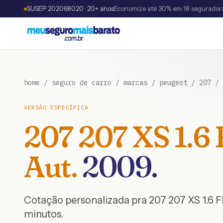
SUSEP 202068020 · 20+ anos
Economize até 30% em 18 segurador
home
/
seguro de carro
/
marcas
/
peugeot
/
207
/
VERSÃO ESPECÍFICA
207
207 XS 1.6 
Aut.
2009
.
Cotação personalizada pra
207
207 XS 1.6 F
minutos.