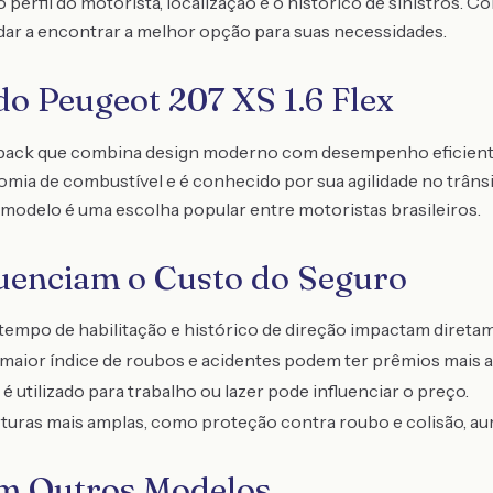
erfil do motorista, localização e o histórico de sinistros. 
dar a encontrar a melhor opção para suas necessidades.
do Peugeot 207 XS 1.6 Flex
back que combina design moderno com desempenho eficient
nomia de combustível e é conhecido por sua agilidade no trân
modelo é uma escolha popular entre motoristas brasileiros.
luenciam o Custo do Seguro
 tempo de habilitação e histórico de direção impactam direta
aior índice de roubos e acidentes podem ter prêmios mais a
é utilizado para trabalho ou lazer pode influenciar o preço.
uras mais amplas, como proteção contra roubo e colisão, au
m Outros Modelos