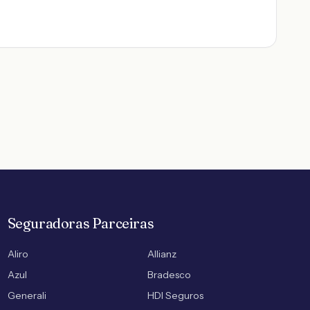
Seguradoras Parceiras
Aliro
Allianz
Azul
Bradesco
Generali
HDI Seguros