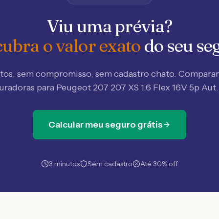
Viu uma prévia?
ubra o valor exato
do seu se
tos, sem compromisso, sem cadastro chato. Compar
guradoras
para Peugeot 207 207 XS 1.6 Flex 16V 5p Aut
Calcular meu seguro grátis
3 minutos
Sem cadastro
Até 30% off