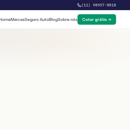
(11) 98957-8818
Home
Marcas
Seguro Auto
Blog
Sobre nós
Cotar grátis →