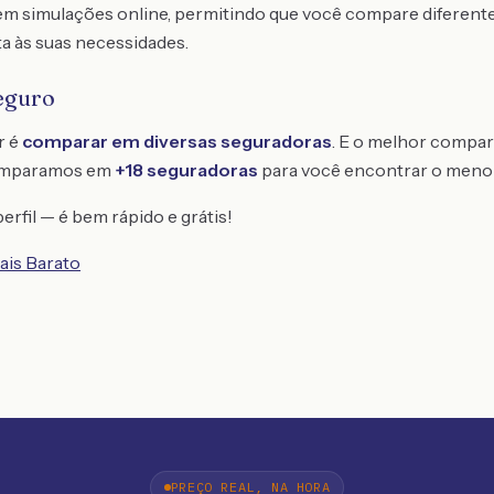
em simulações online, permitindo que você compare diferent
a às suas necessidades.
eguro
r é
comparar em diversas seguradoras
. E o melhor compar
omparamos em
+18 seguradoras
para você encontrar o meno
erfil — é bem rápido e grátis!
ais Barato
PREÇO REAL, NA HORA