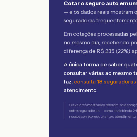
Cotar o seguro auto em um
— e os dados reais mostram q
seguradoras frequentement
Em cotações processadas p
no mesmo dia, recebendo pr
diferença de R$
235
(
22
%) a
A única forma de saber qual 
consultar várias ao mesmo 
faz:
consulta 18 seguradoras
atendimento.
Os valores mostrados referem-se a cotaç
entre seguradoras — como assistência 24h,
nossos corretores durante o atendimento.