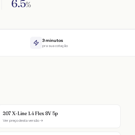
6.5
%
3 minutos
pra sua cotação
207 X-Line 1.4 Flex 8V 5p
Ver preço desta versão →