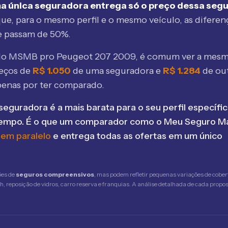
a única seguradora entrega só o preço dessa seg
ue, para o mesmo perfil e o mesmo veículo, as diferen
e passam de 50%.
elo MSMB
pro Peugeot 207 2009
, é comum ver a mesm
eços de
R$
1.050
de uma seguradora e
R$
1.284
de ou
penas por ter comparado.
seguradora é a mais barata para o seu perfil específic
tempo. É o que um comparador como o Meu Seguro Ma
 em paralelo
e entrega todas as ofertas em um único
ões de
seguros compreensivos
, mas podem refletir pequenas variações de cober
 reposição de vidros, carro reserva e franquias. A análise detalhada de cada propost