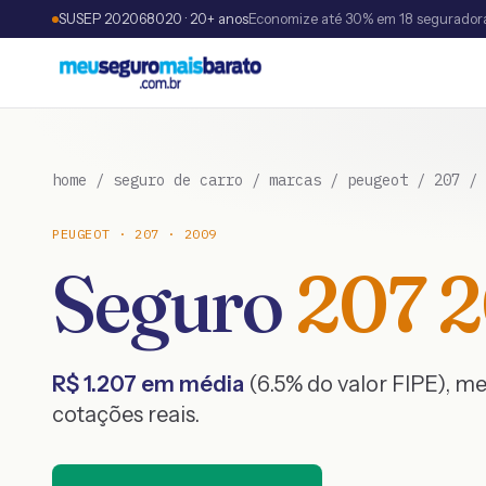
SUSEP 202068020 · 20+ anos
Economize até 30% em 18 segurador
home
/
seguro de carro
/
marcas
/
peugeot
/
207
/
PEUGEOT
·
207
·
2009
Seguro
207
2
R$
1.207
em média
(
6.5
% do valor FIPE), m
cotações reais.