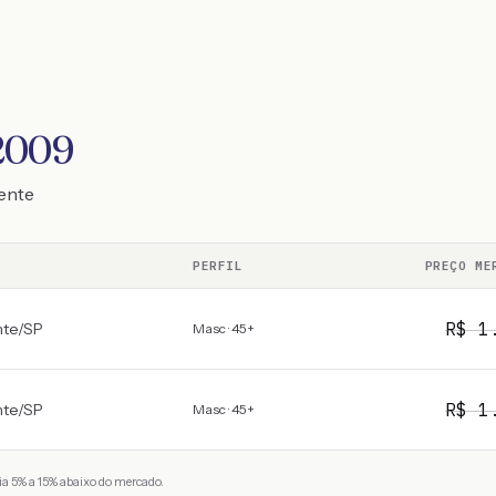
2009
ente
PERFIL
PREÇO ME
R$
1
nte
/
SP
Masc · 45+
R$
1
nte
/
SP
Masc · 45+
a 5% a 15% abaixo do mercado.