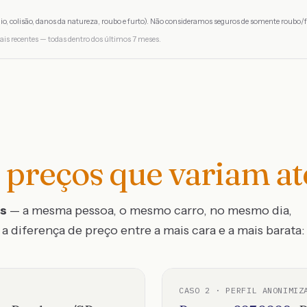
io, colisão, danos da natureza, roubo e furto). Não consideramos seguros de somente roubo/f
ais recentes — todas dentro dos últimos 7 meses.
preços que variam a
os
— a mesma pessoa, o mesmo carro, no mesmo dia,
a diferença de preço entre a mais cara e a mais barata:
CASO
2
· PERFIL ANONIMIZ