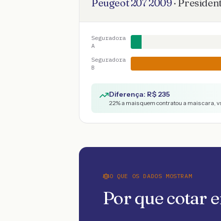
Peugeot
207
2009
·
Presiden
Seguradora
A
Seguradora
B
Diferença: R$
235
22
% a mais quem contratou a mais cara, v
O QUE OS DADOS MOSTRAM
Por que cotar