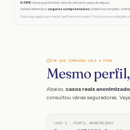
% FIPE
indica quantos % do valor do veículo é o preço do seguro.
Valores referentes a
seguros compreensivos
(cobertura completa: incênd
Dados agrupados por cliente (perfil anonimizado). Priorizamos as cotações m
POR QUE COMPARAR VALE A PENA
Mesmo perfil,
Abaixo,
casos reais anonimizad
consultou várias seguradoras. Veja 
CASO
1
· PERFIL ANONIMIZADO