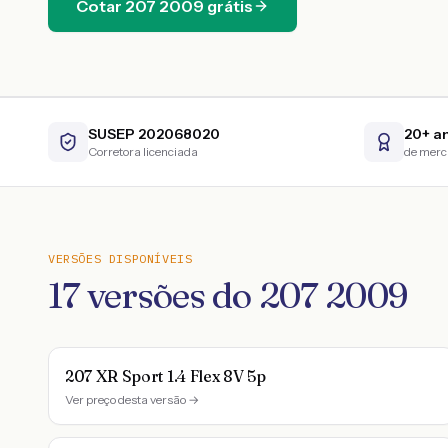
Cotar
207
2009
grátis
SUSEP 202068020
20+ a
Corretora licenciada
de mer
VERSÕES DISPONÍVEIS
17
versões do
207
2009
207 XR Sport 1.4 Flex 8V 5p
Ver preço desta versão →