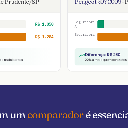
te Prudente
/
SP
Peugeot
207
2009
·
P
Seguradora
R$
1.050
A
Seguradora
R$
1.284
B
Diferença: R$
230
s a mais barata
22
% a mais quem contratou 
 em um
comparador
é essenci