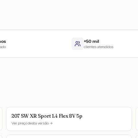
nos
+50 mil
cado
clientes atendidos
207 SW XR Sport 1.4 Flex 8V 5p
Ver preço desta versão →