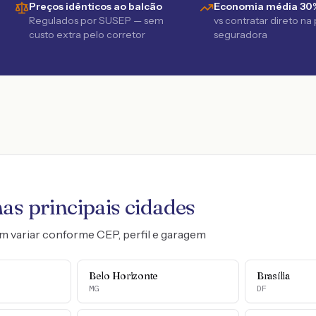
Preços idênticos ao balcão
Economia média 30
Regulados por SUSEP — sem
vs contratar direto na
custo extra pelo corretor
seguradora
as principais cidades
m variar conforme CEP, perfil e garagem
Belo Horizonte
Brasília
MG
DF