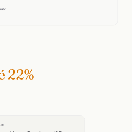
urto.
té
22
%
ADO