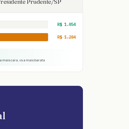
residente Prudente
/
SP
R$
1.054
R$
1.284
a mais cara, vs a mais barata
al