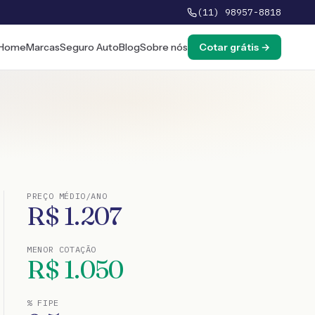
(11) 98957-8818
Home
Marcas
Seguro Auto
Blog
Sobre nós
Cotar grátis →
PREÇO MÉDIO/ANO
R$
1.207
MENOR COTAÇÃO
R$
1.050
% FIPE