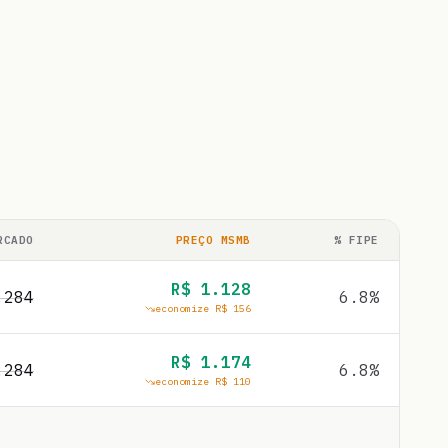
RCADO
PREÇO MSMB
% FIPE
R$
1.128
.284
6.8
%
economize R$
156
R$
1.174
.284
6.8
%
economize R$
110