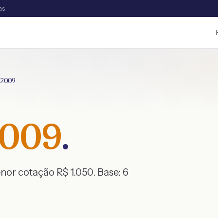
as
2009
009
.
enor cotação R$
1.050
. Base:
6