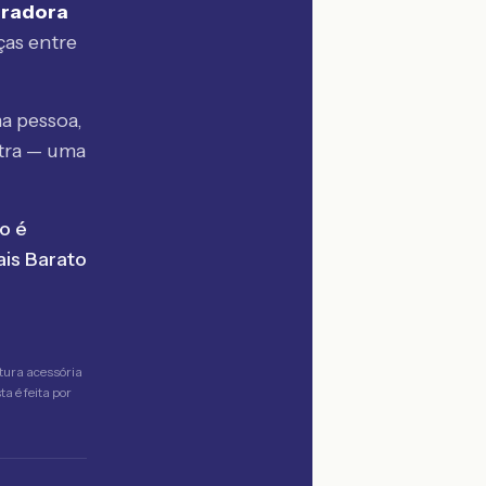
uradora
ças entre
a pessoa,
tra — uma
o é
is Barato
tura acessória
a é feita por