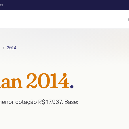
as
/
2014
an
2014
.
 menor cotação R$
17.937
. Base: