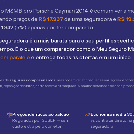
elo MSMB
pro Porsche Cayman 2014
, é comum ver a 
bendo preços de
R$
17.937
de uma seguradora e
R$
19
$
1.342
(
7
%) apenas por ter comparado.
seguradora é a mais barata para o seu perfil específic
tempo. É o que um comparador como o Meu Seguro Ma
 em paralelo
e entrega todas as ofertas em um único
ões de
seguros compreensivos
, mas podem refletir pequenas variações de cober
 reposição de vidros, carro reserva e franquias. A análise detalhada de cada propost
Preços idênticos ao balcão
Economia média 30
Regulados por SUSEP — sem
vs contratar direto na
custo extra pelo corretor
seguradora