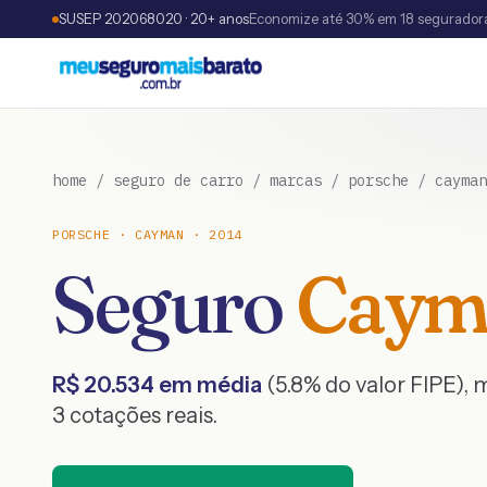
SUSEP 202068020 · 20+ anos
Economize até 30% em 18 segurador
home
/
seguro de carro
/
marcas
/
porsche
/
cayman
PORSCHE
·
CAYMAN
·
2014
Seguro
Caym
R$
20.534
em média
(
5.8
% do valor FIPE),
3
cotações reais.