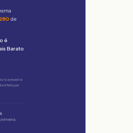
mesma
.280
de
o é
is Barato
tura acessória
a é feita por
%
 primeira