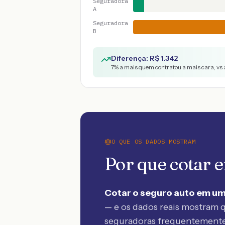
Seguradora
A
Seguradora
B
Diferença: R$
1.342
7
% a mais quem contratou a mais cara, vs
O QUE OS DADOS MOSTRAM
Por que cotar
Cotar o seguro auto em um
— e os dados reais mostram q
seguradoras frequentement