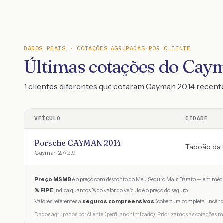
DADOS REAIS · COTAÇÕES AGRUPADAS POR CLIENTE
Últimas cotações do Cay
1 clientes diferentes que cotaram Cayman 2014 recen
VEÍCULO
CIDADE
Porsche CAYMAN 2014
Taboão da 
Cayman 2.7/ 2.9
Preço MSMB
é o preço com desconto do Meu Seguro Mais Barato — em médi
% FIPE
indica quantos % do valor do veículo é o preço do seguro.
Valores referentes a
seguros compreensivos
(cobertura completa: incênd
Dados agrupados por cliente (perfil anonimizado). Priorizamos as cotações m