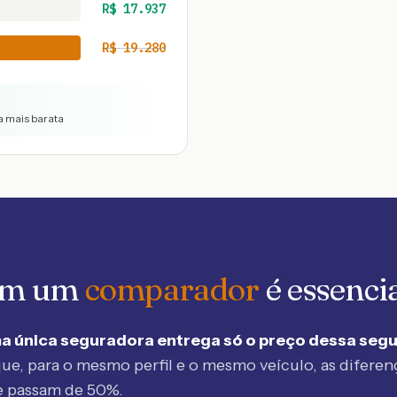
R$
17.937
R$
19.280
 a mais barata
 em um
comparador
é essenci
a única seguradora entrega só o preço dessa seg
ue, para o mesmo perfil e o mesmo veículo, as diferen
e passam de 50%.