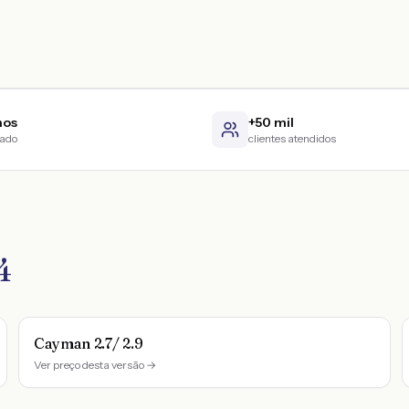
nos
+50 mil
cado
clientes atendidos
4
Cayman 2.7/ 2.9
Ver preço desta versão →