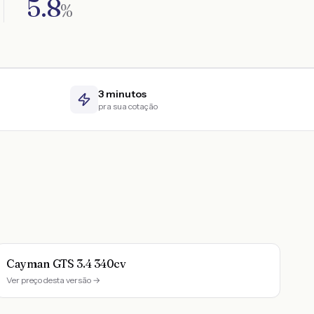
5.8
%
3 minutos
pra sua cotação
Cayman GTS 3.4 340cv
Ver preço desta versão →