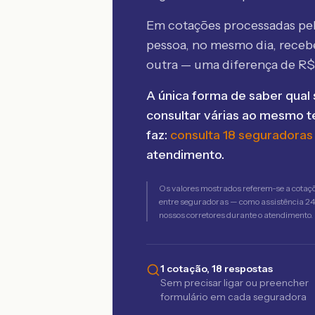
Em cotações processadas p
pessoa, no mesmo dia, rece
outra — uma diferença de R
A única forma de saber qual 
consultar várias ao mesmo 
faz:
consulta 18 seguradoras
atendimento.
Os valores mostrados referem-se a cotaç
entre seguradoras — como assistência 24h,
nossos corretores durante o atendimento.
1 cotação, 18 respostas
Sem precisar ligar ou preencher
formulário em cada seguradora