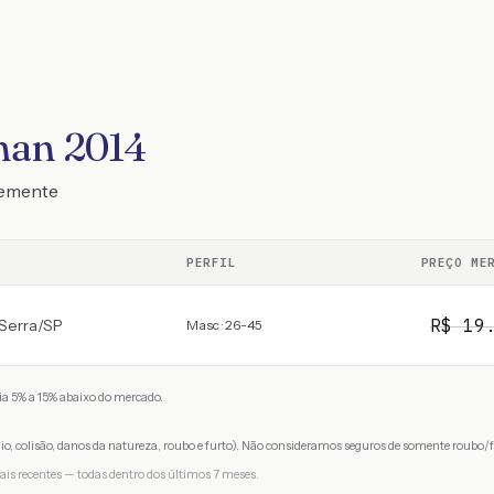
man 2014
temente
PERFIL
PREÇO ME
R$
19
Serra
/
SP
Masc · 26-45
a 5% a 15% abaixo do mercado.
io, colisão, danos da natureza, roubo e furto). Não consideramos seguros de somente roubo/f
ais recentes — todas dentro dos últimos 7 meses.