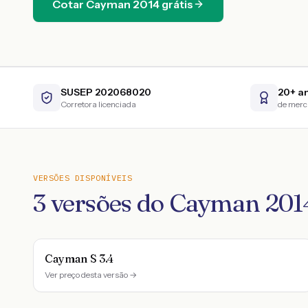
Cotar
Cayman
2014
grátis
SUSEP 202068020
20+ a
Corretora licenciada
de mer
VERSÕES DISPONÍVEIS
3
versões do
Cayman
201
Cayman S 3.4
Ver preço desta versão →