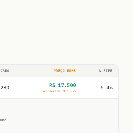
RCADO
PREÇO MSMB
% FIPE
R$
17.500
.280
5.4
%
economize R$
1.779
urto.