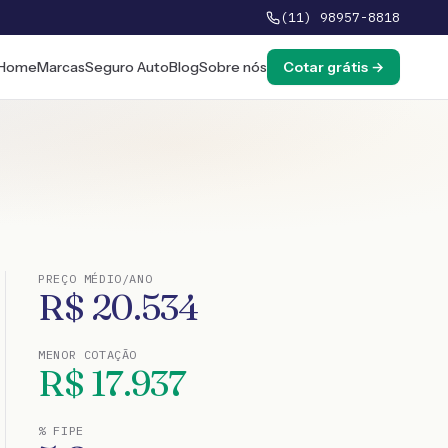
(11) 98957-8818
Home
Marcas
Seguro Auto
Blog
Sobre nós
Cotar grátis →
PREÇO MÉDIO/ANO
R$
20.534
MENOR COTAÇÃO
R$
17.937
% FIPE