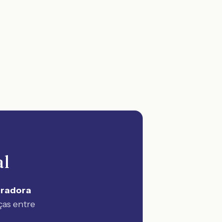
al
uradora
ças entre