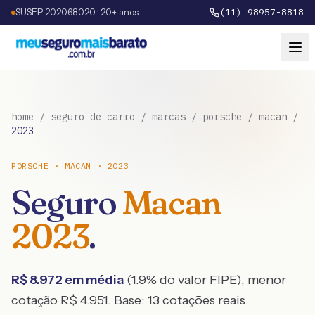
SUSEP 202068020 · 20+ anos
(11) 98957-8818
home
/
seguro de carro
/
marcas
/
porsche
/
macan
/
2023
PORSCHE
·
MACAN
·
2023
Seguro
Macan
2023
.
R$
8.972
em média
(
1.9
% do valor FIPE), menor
cotação R$
4.951
. Base:
13
cotações reais.