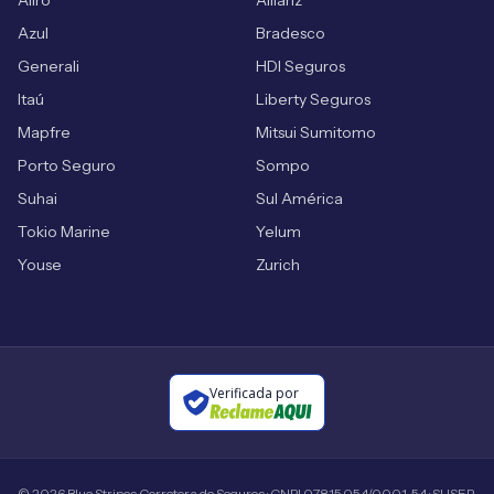
Aliro
Allianz
Azul
Bradesco
Generali
HDI Seguros
Itaú
Liberty Seguros
Mapfre
Mitsui Sumitomo
Porto Seguro
Sompo
Suhai
Sul América
Tokio Marine
Yelum
Youse
Zurich
Verificada por
©
2026
Blue Stripes Corretora de Seguros · CNPJ 07.815.054/0001-54 · SUSEP