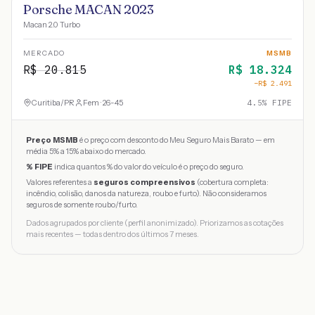
Porsche MACAN 2023
Macan 2.0 Turbo
MERCADO
MSMB
R$
20.815
R$
18.324
−R$
2.491
Curitiba
/
PR
Fem · 26-45
4.5
% FIPE
Preço MSMB
é o preço com desconto do Meu Seguro Mais Barato — em
média 5% a 15% abaixo do mercado.
% FIPE
indica quantos % do valor do veículo é o preço do seguro.
Valores referentes a
seguros compreensivos
(cobertura completa:
incêndio, colisão, danos da natureza, roubo e furto). Não consideramos
seguros de somente roubo/furto.
Dados agrupados por cliente (perfil anonimizado). Priorizamos as cotações
mais recentes — todas dentro dos últimos 7 meses.