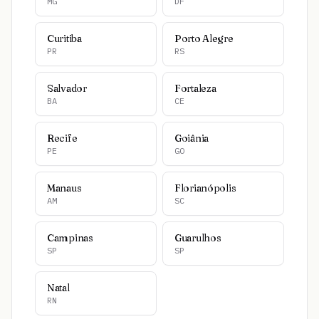
MG
DF
Curitiba
Porto Alegre
PR
RS
Salvador
Fortaleza
BA
CE
Recife
Goiânia
PE
GO
Manaus
Florianópolis
AM
SC
Campinas
Guarulhos
SP
SP
Natal
RN