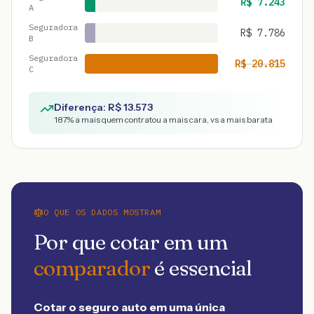
R$
7.243
A
Seguradora
R$
7.786
B
Seguradora
R$
20.815
C
Diferença: R$
13.573
187
% a mais quem contratou a mais cara, vs a mais barata
O QUE OS DADOS MOSTRAM
Por que cotar em um
comparador
é essencial
Cotar o seguro auto em uma única