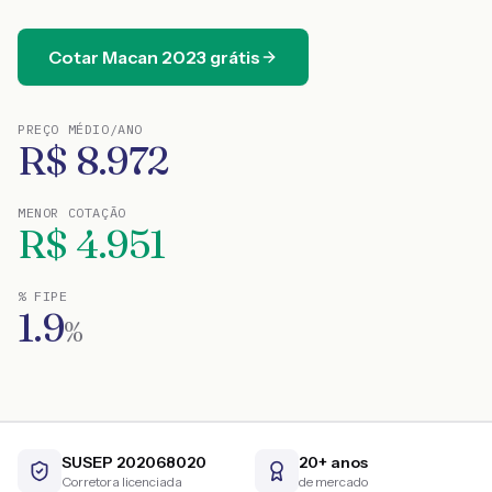
Cotar
Macan
2023
grátis
PREÇO MÉDIO/ANO
R$
8.972
MENOR COTAÇÃO
R$
4.951
% FIPE
1.9
%
SUSEP 202068020
20+ anos
Corretora licenciada
de mercado