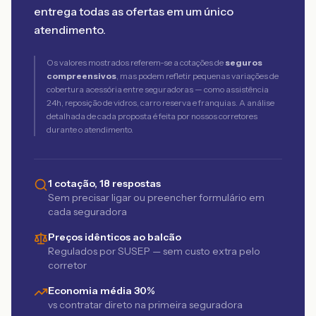
entrega todas as ofertas em um único
atendimento.
Os valores mostrados referem-se a cotações de
seguros
compreensivos
, mas podem refletir pequenas variações de
cobertura acessória entre seguradoras — como assistência
24h, reposição de vidros, carro reserva e franquias. A análise
detalhada de cada proposta é feita por nossos corretores
durante o atendimento.
1 cotação, 18 respostas
Sem precisar ligar ou preencher formulário em
cada seguradora
Preços idênticos ao balcão
Regulados por SUSEP — sem custo extra pelo
corretor
Economia média 30%
vs contratar direto na primeira seguradora