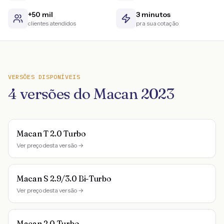
+50 mil
3 minutos
clientes atendidos
pra sua cotação
VERSÕES DISPONÍVEIS
4
versões do
Macan
2023
Macan T 2.0 Turbo
Ver preço desta versão →
Macan S 2.9/3.0 Bi-Turbo
Ver preço desta versão →
Macan 2.0 Turbo