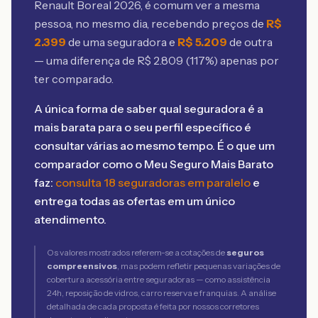
Renault Boreal 2026
, é comum ver a mesma
pessoa, no mesmo dia, recebendo preços de
R$
2.399
de uma seguradora e
R$
5.209
de outra
— uma diferença de R$
2.809
(
117
%) apenas por
ter comparado.
A única forma de saber qual seguradora é a
mais barata para o seu perfil específico é
consultar várias ao mesmo tempo. É o que um
comparador como o Meu Seguro Mais Barato
faz:
consulta 18 seguradoras em paralelo
e
entrega todas as ofertas em um único
atendimento.
Os valores mostrados referem-se a cotações de
seguros
compreensivos
, mas podem refletir pequenas variações de
cobertura acessória entre seguradoras — como assistência
24h, reposição de vidros, carro reserva e franquias. A análise
detalhada de cada proposta é feita por nossos corretores