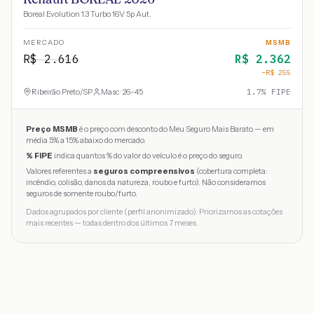
Boreal Evolution 1.3 Turbo 16V 5p Aut.
MERCADO
MSMB
R$
2.616
R$
2.362
−R$
255
Ribeirão Preto
/
SP
Masc · 26-45
1.7
% FIPE
Preço MSMB
é o preço com desconto do Meu Seguro Mais Barato — em
média 5% a 15% abaixo do mercado.
% FIPE
indica quantos % do valor do veículo é o preço do seguro.
Valores referentes a
seguros compreensivos
(cobertura completa:
incêndio, colisão, danos da natureza, roubo e furto). Não consideramos
seguros de somente roubo/furto.
Dados agrupados por cliente (perfil anonimizado). Priorizamos as cotações
mais recentes — todas dentro dos últimos 7 meses.