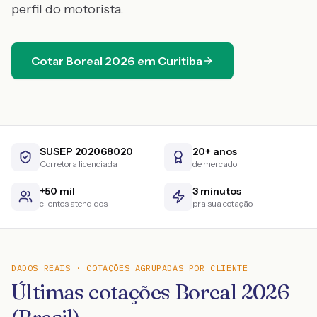
perfil do motorista.
Cotar
Boreal
2026
em
Curitiba
SUSEP 202068020
20+ anos
Corretora licenciada
de mercado
+50 mil
3 minutos
clientes atendidos
pra sua cotação
DADOS REAIS · COTAÇÕES AGRUPADAS POR CLIENTE
Últimas cotações Boreal 2026