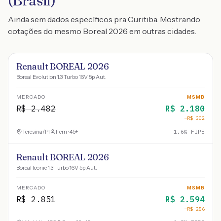
(Brasil)
Ainda sem dados específicos pra Curitiba. Mostrando
cotações do mesmo Boreal 2026 em outras cidades.
Renault BOREAL 2026
Boreal Evolution 1.3 Turbo 16V 5p Aut.
MERCADO
MSMB
R$
2.482
R$
2.180
−R$
302
Teresina
/
PI
Fem · 45+
1.6
% FIPE
Renault BOREAL 2026
Boreal Iconic 1.3 Turbo 16V 5p Aut.
MERCADO
MSMB
R$
2.851
R$
2.594
−R$
256