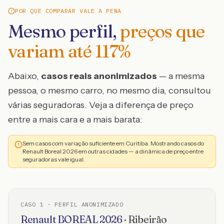
POR QUE COMPARAR VALE A PENA
Mesmo perfil,
preços que
variam até
117
%
Abaixo,
casos reais anonimizados
— a mesma
pessoa, o mesmo carro, no mesmo dia, consultou
várias seguradoras. Veja a diferença de preço
entre a mais cara e a mais barata:
Sem casos com variação suficiente em Curitiba. Mostrando casos do
Renault Boreal 2026 em outras cidades — a dinâmica de preço entre
seguradoras vale igual.
CASO
1
· PERFIL ANONIMIZADO
Renault
BOREAL
2026
·
Ribeirão