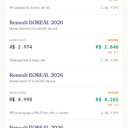
Tubarão
/
SC
Fem · 26-45
1.6
% FIPE
Renault BOREAL 2026
Boreal Techno 1.3 Turbo 16V 5p Aut.
MERCADO
MSMB
R$
2.974
R$
2.646
−R$
327
Balsas
/
MA
Masc · 45+
1.5
% FIPE
Renault BOREAL 2026
Boreal Iconic 1.3 Turbo 16V 5p Aut.
MERCADO
MSMB
R$
4.998
R$
4.261
−R$
737
Foz do Iguaçu
/
PR
Fem · 45+ · c/ jovem
2.5
% FIPE
Renault BOREAL 2026