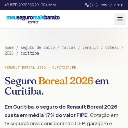
SUSEP 202068020 · 20+ anos
(11) 98957-8818
home
/
seguro de carro
/
marcas
/
renault
/
boreal
/
2026
/
curitiba
RENAULT
BOREAL
2026
·
CURITIBA
/
PR
Seguro
Boreal
2026
em
Curitiba
.
Em
Curitiba
, o seguro do
Renault
Boreal
2026
custa em média
1.7
% do valor FIPE
. Cotação em
18 seguradoras considerando CEP, garagem e