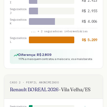
R$
2.923
I
Seguradora
R$
2.955
J
Seguradora
R$
4.006
K
... +
2
seguradoras intermediárias
Seguradora
R$
5.209
L
Diferença: R$
2.809
117
% a mais quem contratou a mais cara, vs a mais barata
CASO
2
· PERFIL ANONIMIZADO
Renault
BOREAL
2026
·
Vila Velha
/
ES
Seguradora