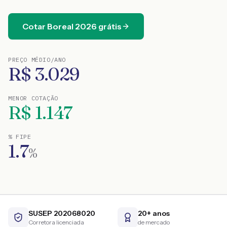
Cotar
Boreal
2026
grátis
PREÇO MÉDIO/ANO
R$
3.029
MENOR COTAÇÃO
R$
1.147
% FIPE
1.7
%
SUSEP 202068020
20+ anos
Corretora licenciada
de mercado