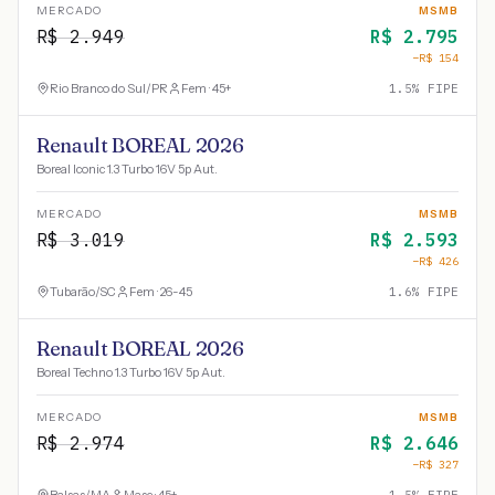
MERCADO
MSMB
R$
2.949
R$
2.795
−R$
154
Rio Branco do Sul
/
PR
Fem · 45+
1.5
% FIPE
Renault BOREAL 2026
Boreal Iconic 1.3 Turbo 16V 5p Aut.
MERCADO
MSMB
R$
3.019
R$
2.593
−R$
426
Tubarão
/
SC
Fem · 26-45
1.6
% FIPE
Renault BOREAL 2026
Boreal Techno 1.3 Turbo 16V 5p Aut.
MERCADO
MSMB
R$
2.974
R$
2.646
−R$
327