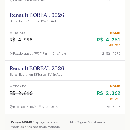
Balsas
/
MA
Masc · 45+
1.5
% FIPE
Renault BOREAL 2026
Boreal Iconic 1.3 Turbo 16V 5p Aut.
MERCADO
MSMB
R$
4.998
R$
4.261
−R$
737
Foz do Iguaçu
/
PR
Fem · 45+ · c/ jovem
2.5
% FIPE
Renault BOREAL 2026
Boreal Evolution 1.3 Turbo 16V 5p Aut.
MERCADO
MSMB
R$
2.616
R$
2.362
−R$
255
Ribeirão Preto
/
SP
Masc · 26-45
1.7
% FIPE
Preço MSMB
é o preço com desconto do Meu Seguro Mais Barato — em
média 5% a 15% abaixo do mercado.