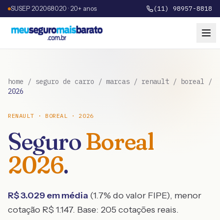
SUSEP 202068020 · 20+ anos
(11) 98957-8818
home
/
seguro de carro
/
marcas
/
renault
/
boreal
/
2026
RENAULT
·
BOREAL
·
2026
Seguro
Boreal
2026
.
R$
3.029
em média
(
1.7
% do valor FIPE), menor
cotação R$
1.147
. Base:
205
cotações reais.