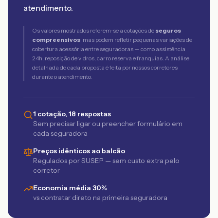
atendimento.
Os valores mostrados referem-se a cotações de
seguros
compreensivos
, mas podem refletir pequenas variações de
cobertura acessória entre seguradoras — como assistência
24h, reposição de vidros, carro reserva e franquias. A análise
detalhada de cada proposta é feita por nossos corretores
durante o atendimento.
1 cotação, 18 respostas
Sem precisar ligar ou preencher formulário em
cada seguradora
Preços idênticos ao balcão
Regulados por SUSEP — sem custo extra pelo
corretor
Economia média 30%
vs contratar direto na primeira seguradora