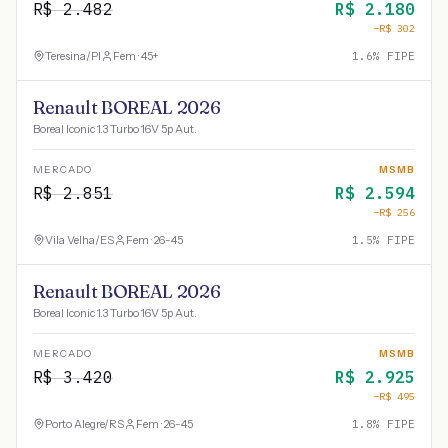
R$
2.482
R$
2.180
−R$
302
Teresina
/
PI
Fem · 45+
1.6
% FIPE
Renault BOREAL 2026
Boreal Iconic 1.3 Turbo 16V 5p Aut.
MERCADO
MSMB
R$
2.851
R$
2.594
−R$
256
Vila Velha
/
ES
Fem · 26-45
1.5
% FIPE
Renault BOREAL 2026
Boreal Iconic 1.3 Turbo 16V 5p Aut.
MERCADO
MSMB
R$
3.420
R$
2.925
−R$
495
Porto Alegre
/
RS
Fem · 26-45
1.8
% FIPE