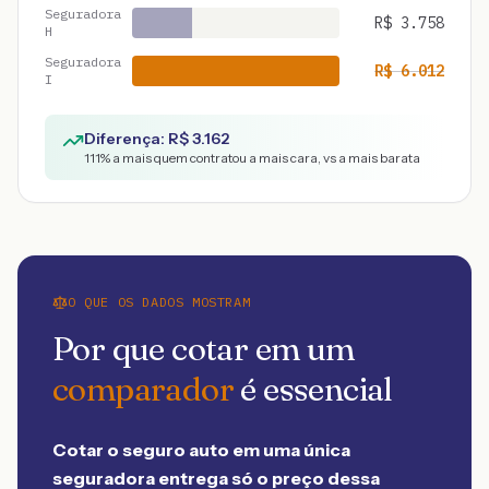
Seguradora
R$
3.758
H
Seguradora
R$
6.012
I
Diferença: R$
3.162
111
% a mais quem contratou a mais cara, vs a mais barata
O QUE OS DADOS MOSTRAM
Por que cotar em um
comparador
é essencial
Cotar o seguro auto em uma única
seguradora entrega só o preço dessa