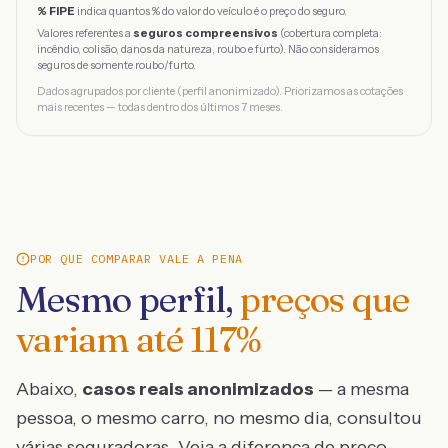
% FIPE
indica quantos % do valor do veículo é o preço do seguro.
Valores referentes a
seguros compreensivos
(cobertura completa:
incêndio, colisão, danos da natureza, roubo e furto). Não consideramos
seguros de somente roubo/furto.
Dados agrupados por cliente (perfil anonimizado). Priorizamos as cotações
mais recentes — todas dentro dos últimos 7 meses.
POR QUE COMPARAR VALE A PENA
Mesmo perfil,
preços que
variam até
117
%
Abaixo,
casos reais anonimizados
— a mesma
pessoa, o mesmo carro, no mesmo dia, consultou
várias seguradoras. Veja a diferença de preço