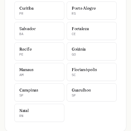
Curitiba
Porto Alegre
PR
RS
Salvador
Fortaleza
BA
CE
Recife
Goiânia
PE
GO
Manaus
Florianópolis
AM
SC
Campinas
Guarulhos
SP
SP
Natal
RN