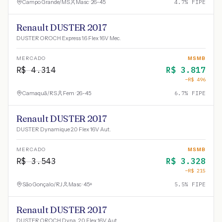
Campo Grande
/
MS
Masc · 26-45
4.7
% FIPE
Renault DUSTER 2017
DUSTER OROCH Express 1.6 Flex 16V Mec.
MERCADO
MSMB
R$
4.314
R$
3.817
−R$
496
Camaquã
/
RS
Fem · 26-45
6.7
% FIPE
Renault DUSTER 2017
DUSTER Dynamique 2.0 Flex 16V Aut.
MERCADO
MSMB
R$
3.543
R$
3.328
−R$
215
São Gonçalo
/
RJ
Masc · 45+
5.5
% FIPE
Renault DUSTER 2017
DUSTER OROCH Dyna. 2.0 Flex 16V Aut.