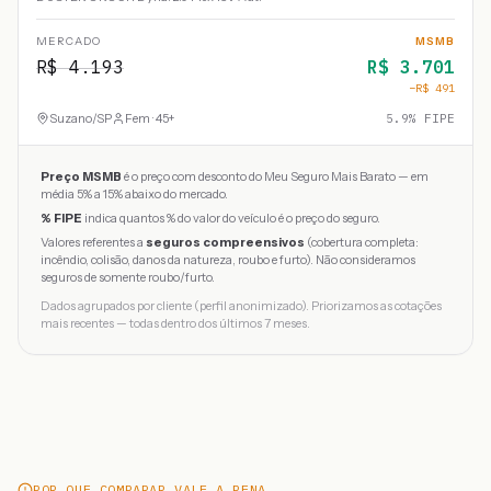
MERCADO
MSMB
R$
4.193
R$
3.701
−R$
491
Suzano
/
SP
Fem · 45+
5.9
% FIPE
Preço MSMB
é o preço com desconto do Meu Seguro Mais Barato — em
média 5% a 15% abaixo do mercado.
% FIPE
indica quantos % do valor do veículo é o preço do seguro.
Valores referentes a
seguros compreensivos
(cobertura completa:
incêndio, colisão, danos da natureza, roubo e furto). Não consideramos
seguros de somente roubo/furto.
Dados agrupados por cliente (perfil anonimizado). Priorizamos as cotações
mais recentes — todas dentro dos últimos 7 meses.
POR QUE COMPARAR VALE A PENA