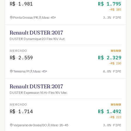
R$
1.981
R$
1.795
−R$
185
Ponta Grossa
/
PR
Masc · 45+
3.3
% FIPE
Renault DUSTER 2017
DUSTER Dynamique 2.0 Flex 16V Aut.
MERCADO
MSMB
R$
2.559
R$
2.329
−R$
230
Teresina
/
PI
Masc · 45+
4.0
% FIPE
Renault DUSTER 2017
DUSTER Expression 1.6 Hi-Flex 16V Mec.
MERCADO
MSMB
R$
1.714
R$
1.492
−R$
222
Valparaíso de Goiás
/
GO
Masc · 26-45
3.0
% FIPE