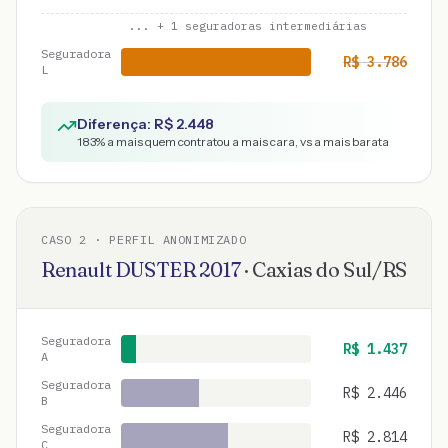
... +
1
seguradoras intermediárias
Seguradora
R$
3.786
L
Diferença: R$
2.448
183
% a mais quem contratou a mais cara, vs a mais barata
CASO
2
· PERFIL ANONIMIZADO
Renault
DUSTER
2017
·
Caxias do Sul
/
RS
Seguradora
R$
1.437
A
Seguradora
R$
2.446
B
Seguradora
R$
2.814
C