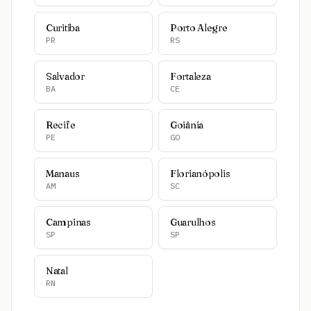
Curitiba
Porto Alegre
PR
RS
Salvador
Fortaleza
BA
CE
Recife
Goiânia
PE
GO
Manaus
Florianópolis
AM
SC
Campinas
Guarulhos
SP
SP
Natal
RN