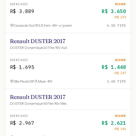
MERCADO
MSMB
R$
3.889
R$
3.650
−R$
239
Caxias do Sul
/
RS
Fem · 45+ · c/ jovem
6.5
% FIPE
Renault DUSTER 2017
DUSTER Dynamique 2.0 Flex 16V Aut.
MERCADO
MSMB
R$
1.695
R$
1.448
−R$
247
São Paulo
/
SP
Masc · 45+
2.6
% FIPE
Renault DUSTER 2017
DUSTER Dynamique 1.6 Flex 16V Mec.
MERCADO
MSMB
R$
2.967
R$
2.621
−R$
346