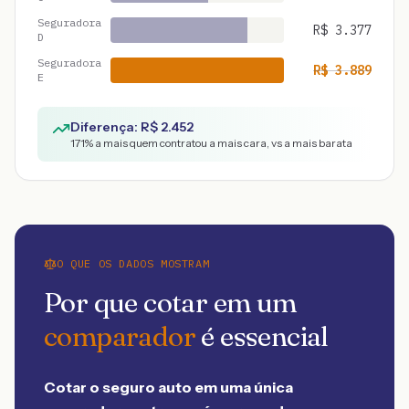
Seguradora
R$
3.377
D
Seguradora
R$
3.889
E
Diferença: R$
2.452
171
% a mais quem contratou a mais cara, vs a mais barata
O QUE OS DADOS MOSTRAM
Por que cotar em um
comparador
é essencial
Cotar o seguro auto em uma única