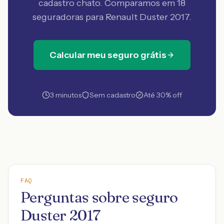
cadastro chato. Comparamos em 18
seguradoras
para Renault Duster 2017
.
Calcular meu seguro grátis
3 minutos
Sem cadastro
Até 30% off
FAQ
Perguntas sobre seguro
Duster 2017