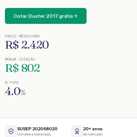
Cotar
Duster
2017
grátis
PREÇO MÉDIO/ANO
R$
2.420
MENOR COTAÇÃO
R$
802
% FIPE
4.0
%
SUSEP 202068020
20+ anos
Corretora licenciada
de mercado