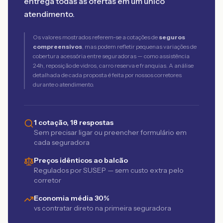
entrega todas as ofertas em um único
atendimento.
Os valores mostrados referem-se a cotações de
seguros
compreensivos
, mas podem refletir pequenas variações de
cobertura acessória entre seguradoras — como assistência
24h, reposição de vidros, carro reserva e franquias. A análise
detalhada de cada proposta é feita por nossos corretores
durante o atendimento.
1 cotação, 18 respostas
Sem precisar ligar ou preencher formulário em
cada seguradora
Preços idênticos ao balcão
Regulados por SUSEP — sem custo extra pelo
corretor
Economia média 30%
vs contratar direto na primeira seguradora