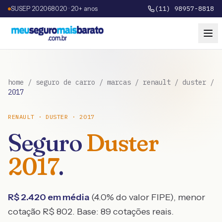
SUSEP 202068020 · 20+ anos
(11) 98957-8818
home
/
seguro de carro
/
marcas
/
renault
/
duster
/
2017
RENAULT
·
DUSTER
·
2017
Seguro
Duster
2017
.
R$
2.420
em média
(
4.0
% do valor FIPE), menor
cotação R$
802
. Base:
89
cotações reais.