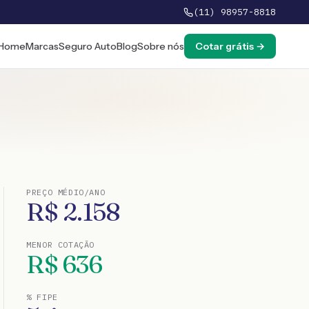
(11) 98957-8818
Home
Marcas
Seguro Auto
Blog
Sobre nós
Cotar grátis →
PREÇO MÉDIO/ANO
R$
2.158
MENOR COTAÇÃO
R$
636
% FIPE