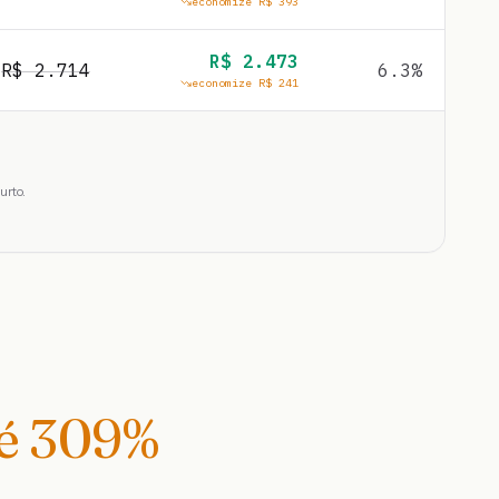
economize R$
393
R$
2.473
R$
2.714
6.3
%
economize R$
241
urto.
té
309
%