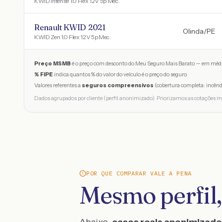
KWID Intense 1.0 Flex 12V 5p Mec.
Renault KWID 2021
Olinda
/
PE
KWID Zen 1.0 Flex 12V 5p Mec.
Preço MSMB
é o preço com desconto do Meu Seguro Mais Barato — em médi
% FIPE
indica quantos % do valor do veículo é o preço do seguro.
Valores referentes a
seguros compreensivos
(cobertura completa: incênd
Dados agrupados por cliente (perfil anonimizado). Priorizamos as cotações m
POR QUE COMPARAR VALE A PENA
Mesmo perfil,