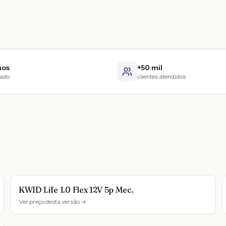
nos
+50 mil
cado
clientes atendidos
KWID Life 1.0 Flex 12V 5p Mec.
Ver preço desta versão →