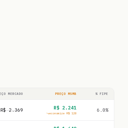
EÇO MERCADO
PREÇO MSMB
% FIPE
R$
2.241
R$
2.369
6.0
%
economize R$
128