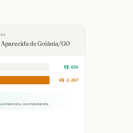
ADO
·
Aparecida de Goiânia
/
GO
R$
636
R$
2.267
 a mais cara, vs a mais barata