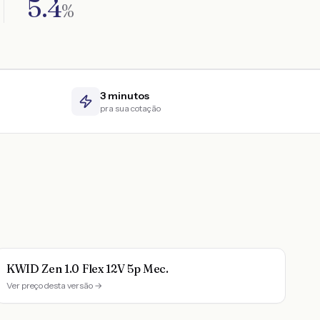
5.4
%
3 minutos
pra sua cotação
KWID Zen 1.0 Flex 12V 5p Mec.
Ver preço desta versão →