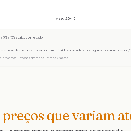
Masc · 26-45
a 5% a 15% abaixo do mercado.
io, colisão, danos da natureza, roubo e furto). Não consideramos seguros de somente roubo/f
ais recentes — todas dentro dos últimos 7 meses.
preços que variam a