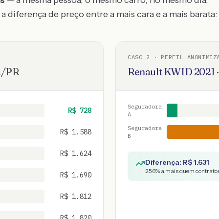
os
— a mesma pessoa, o mesmo carro, no mesmo dia,
a diferença de preço entre a mais cara e a mais barata:
CASO
2
· PERFIL ANONIMIZ
a
/
PR
Renault
KWID
2021
Seguradora
R$
728
A
Seguradora
R$
1.588
B
R$
1.624
Diferença: R$
1.631
256
% a mais quem contratou
R$
1.690
R$
1.812
R$
1.820