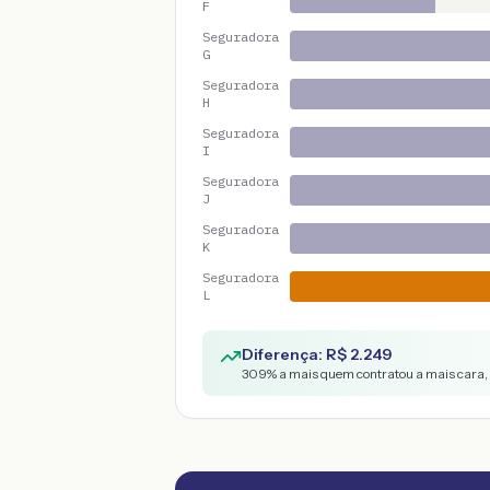
F
Seguradora
G
Seguradora
H
Seguradora
I
Seguradora
J
Seguradora
K
Seguradora
L
Diferença: R$
2.249
309
% a mais quem contratou a mais cara,