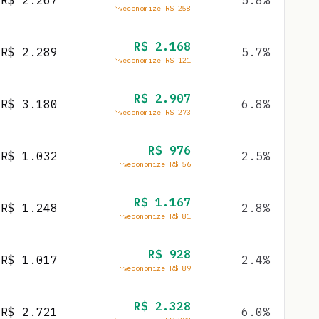
R$
2.267
5.8
%
economize R$
258
R$
2.168
R$
2.289
5.7
%
economize R$
121
R$
2.907
R$
3.180
6.8
%
economize R$
273
R$
976
R$
1.032
2.5
%
economize R$
56
R$
1.167
R$
1.248
2.8
%
economize R$
81
R$
928
R$
1.017
2.4
%
economize R$
89
R$
2.328
R$
2.721
6.0
%