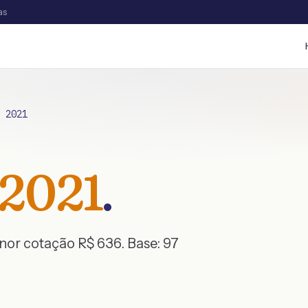
as
/
2021
2021
.
enor cotação R$
636
. Base:
97