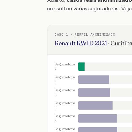
Abaixo,
casos reais anonimizad
consultou várias seguradoras. Veja 
CASO
1
· PERFIL ANONIMIZADO
Renault
KWID
2021
·
Curitib
Seguradora
A
Seguradora
B
Seguradora
C
Seguradora
D
Seguradora
E
Seguradora