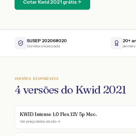
Cotar
Kwid
2021
grátis
SUSEP 202068020
20+ a
Corretora licenciada
de mer
VERSÕES DISPONÍVEIS
4
versões do
Kwid
2021
KWID Intense 1.0 Flex 12V 5p Mec.
Ver preço desta versão →