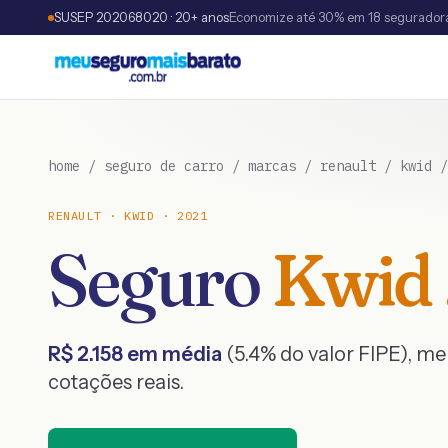
SUSEP 202068020 · 20+ anos
Economize até 30% em 18 segurador
home
/
seguro de carro
/
marcas
/
renault
/
kwid
RENAULT
·
KWID
·
2021
Seguro
Kwid
R$
2.158
em média
(
5.4
% do valor FIPE), m
cotações reais.