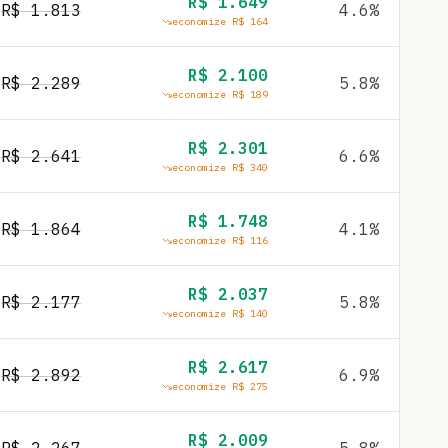
R$
1.649
R$
1.813
4.6
%
economize R$
164
R$
2.100
R$
2.289
5.8
%
economize R$
189
R$
2.301
R$
2.641
6.6
%
economize R$
340
R$
1.748
R$
1.864
4.1
%
economize R$
116
R$
2.037
R$
2.177
5.8
%
economize R$
140
R$
2.617
R$
2.892
6.9
%
economize R$
275
R$
2.009