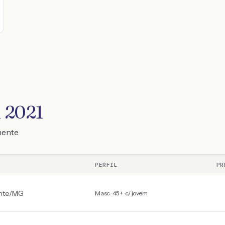
d 2021
mente
PERFIL
PR
nte
/
MG
Masc · 45+ · c/ jovem