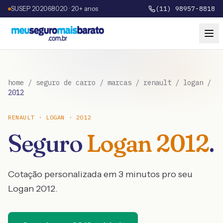
SUSEP 202068020 · 20+ anos
(11) 98957-8818
home
/
seguro de carro
/
marcas
/
renault
/
logan
/
2012
RENAULT
·
LOGAN
·
2012
Seguro
Logan
2012
.
Cotação personalizada em 3 minutos pro seu
Logan
2012
.