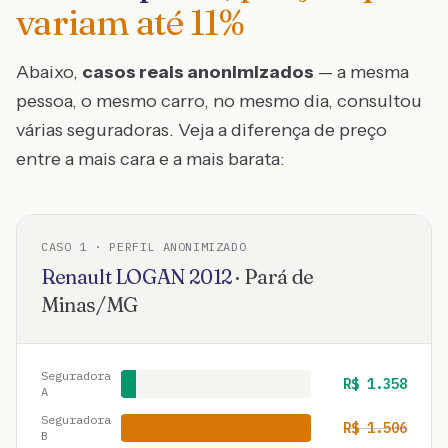
variam até
11
%
Abaixo,
casos reais anonimizados
— a mesma
pessoa, o mesmo carro, no mesmo dia, consultou
várias seguradoras. Veja a diferença de preço
entre a mais cara e a mais barata:
CASO
1
· PERFIL ANONIMIZADO
Renault
LOGAN
2012
·
Pará de
Minas
/
MG
Seguradora
R$
1.358
A
Seguradora
R$
1.506
B