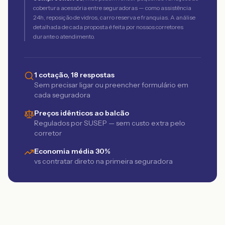
cobertura acessória entre seguradoras — como assistência
24h, reposição de vidros, carro reserva e franquias. A análise
detalhada de cada proposta é feita por nossos corretores
durante o atendimento.
1 cotação, 18 respostas
Sem precisar ligar ou preencher formulário em
cada seguradora
Preços idênticos ao balcão
Regulados por SUSEP — sem custo extra pelo
corretor
Economia média 30%
vs contratar direto na primeira seguradora