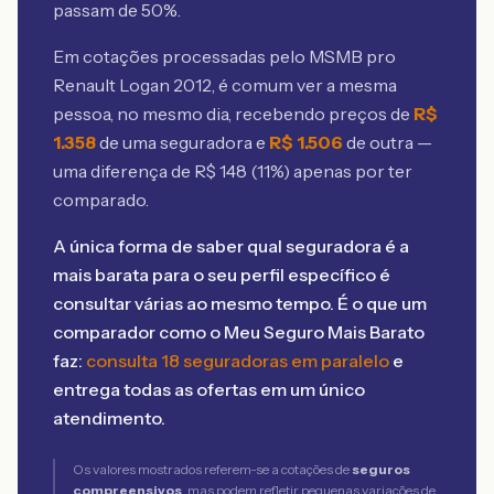
passam de 50%.
Em cotações processadas pelo MSMB
pro
Renault Logan 2012
, é comum ver a mesma
pessoa, no mesmo dia, recebendo preços de
R$
1.358
de uma seguradora e
R$
1.506
de outra —
uma diferença de R$
148
(
11
%) apenas por ter
comparado.
A única forma de saber qual seguradora é a
mais barata para o seu perfil específico é
consultar várias ao mesmo tempo. É o que um
comparador como o Meu Seguro Mais Barato
faz:
consulta 18 seguradoras em paralelo
e
entrega todas as ofertas em um único
atendimento.
Os valores mostrados referem-se a cotações de
seguros
compreensivos
, mas podem refletir pequenas variações de