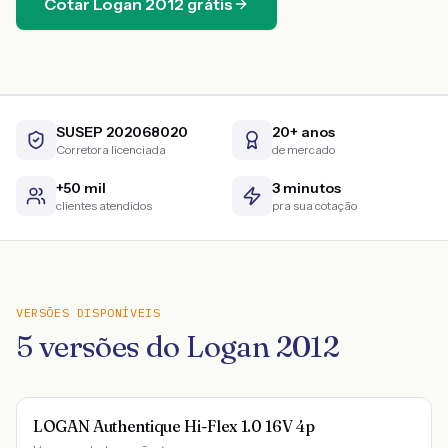
Cotar
Logan
2012
grátis
SUSEP 202068020
20+ anos
Corretora licenciada
de mercado
+50 mil
3 minutos
clientes atendidos
pra sua cotação
VERSÕES DISPONÍVEIS
5
versões do
Logan
2012
LOGAN Authentique Hi-Flex 1.0 16V 4p