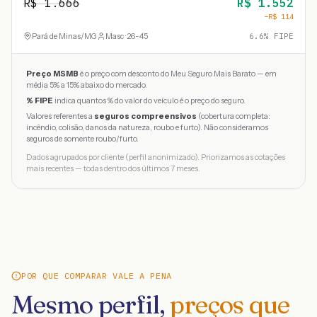
R$
1.666
R$
1.552
−R$
114
Pará de Minas
/
MG
Masc · 26-45
6.6
% FIPE
Preço MSMB
é o preço com desconto do Meu Seguro Mais Barato — em
média 5% a 15% abaixo do mercado.
% FIPE
indica quantos % do valor do veículo é o preço do seguro.
Valores referentes a
seguros compreensivos
(cobertura completa:
incêndio, colisão, danos da natureza, roubo e furto). Não consideramos
seguros de somente roubo/furto.
Dados agrupados por cliente (perfil anonimizado). Priorizamos as cotações
mais recentes — todas dentro dos últimos 7 meses.
POR QUE COMPARAR VALE A PENA
Mesmo perfil,
preços que