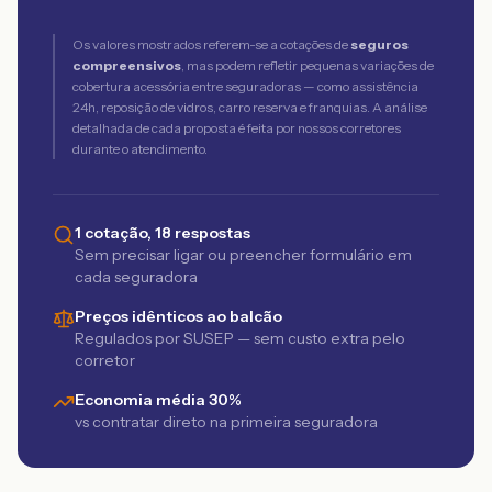
Os valores mostrados referem-se a cotações de
seguros
compreensivos
, mas podem refletir pequenas variações de
cobertura acessória entre seguradoras — como assistência
24h, reposição de vidros, carro reserva e franquias. A análise
detalhada de cada proposta é feita por nossos corretores
durante o atendimento.
1 cotação, 18 respostas
Sem precisar ligar ou preencher formulário em
cada seguradora
Preços idênticos ao balcão
Regulados por SUSEP — sem custo extra pelo
corretor
Economia média 30%
vs contratar direto na primeira seguradora