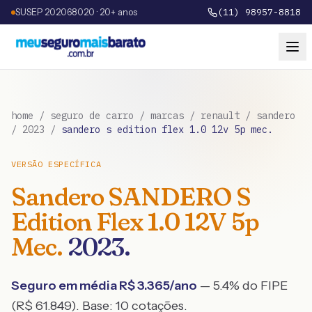
SUSEP 202068020 · 20+ anos
(11) 98957-8818
home
/
seguro de carro
/
marcas
/
renault
/
sandero
/
2023
/
sandero s edition flex 1.0 12v 5p mec.
VERSÃO ESPECÍFICA
Sandero
SANDERO S
Edition Flex 1.0 12V 5p
Mec.
2023
.
Seguro em média R$
3.365
/ano
— 5.4% do FIPE
(R$ 61.849)
. Base:
10
cotações.