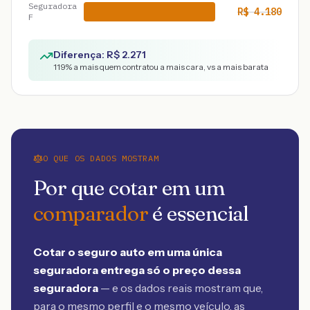
Seguradora
R$
4.180
F
Diferença: R$
2.271
119
% a mais quem contratou a mais cara, vs a mais barata
O QUE OS DADOS MOSTRAM
Por que cotar em um
comparador
é essencial
Cotar o seguro auto em uma única
seguradora entrega só o preço dessa
seguradora
— e os dados reais mostram que,
para o mesmo perfil e o mesmo veículo, as