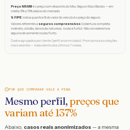
Preço MSMB
é o preço com desconto do Meu Seguro Mais Barato — em
média 5% a 15% abaixo do mercado.
% FIPE
indica quantos % do valor do veículo é o preço do seguro.
Valores referentes a
seguros compreensivos
(cobertura completa:
incêndio, colisão, danos da natureza, roubo e furto). Não consideramos
seguros de somente roubo/furto.
Dados agrupados por cliente (perfil anonimizado). Priorizamos as cotações
mais recentes — todas dentro dos últimos 7 meses.
POR QUE COMPARAR VALE A PENA
Mesmo perfil,
preços que
variam até
137
%
Abaixo,
casos reais anonimizados
— a mesma