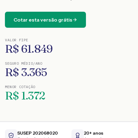
Cotar esta versão grátis
VALOR FIPE
R$
61.849
SEGURO MÉDIO/ANO
R$
3.365
MENOR COTAÇÃO
R$
1.372
SUSEP 202068020
20+ anos