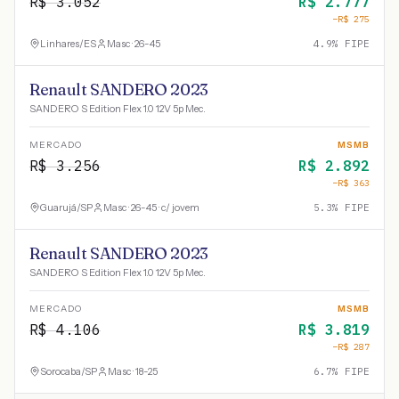
R$
3.052
R$
2.777
−R$
275
Linhares
/
ES
Masc · 26-45
4.9
% FIPE
Renault SANDERO 2023
SANDERO S Edition Flex 1.0 12V 5p Mec.
MERCADO
MSMB
R$
3.256
R$
2.892
−R$
363
Guarujá
/
SP
Masc · 26-45 · c/ jovem
5.3
% FIPE
Renault SANDERO 2023
SANDERO S Edition Flex 1.0 12V 5p Mec.
MERCADO
MSMB
R$
4.106
R$
3.819
−R$
287
Sorocaba
/
SP
Masc · 18-25
6.7
% FIPE