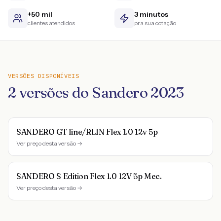
+50 mil
3 minutos
clientes atendidos
pra sua cotação
VERSÕES DISPONÍVEIS
2
versões do
Sandero
2023
SANDERO GT line/RLIN Flex 1.0 12v 5p
Ver preço desta versão →
SANDERO S Edition Flex 1.0 12V 5p Mec.
Ver preço desta versão →