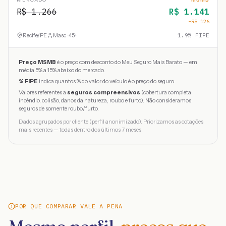
R$
1.266
R$
1.141
−R$
126
Recife
/
PE
Masc · 45+
1.9
% FIPE
Preço MSMB
é o preço com desconto do Meu Seguro Mais Barato — em
média 5% a 15% abaixo do mercado.
% FIPE
indica quantos % do valor do veículo é o preço do seguro.
Valores referentes a
seguros compreensivos
(cobertura completa:
incêndio, colisão, danos da natureza, roubo e furto). Não consideramos
seguros de somente roubo/furto.
Dados agrupados por cliente (perfil anonimizado). Priorizamos as cotações
mais recentes — todas dentro dos últimos 7 meses.
POR QUE COMPARAR VALE A PENA