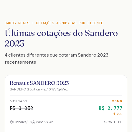
DADOS REAIS · COTAÇÕES AGRUPADAS POR CLIENTE
Últimas cotações do Sandero
2023
4 clientes diferentes que cotaram Sandero 2023
recentemente
Renault SANDERO 2023
SANDERO S Edition Flex 1.0 12V 5p Mec.
MERCADO
MSMB
R$
3.052
R$
2.777
−R$
275
Linhares
/
ES
Masc · 26-45
4.9
% FIPE