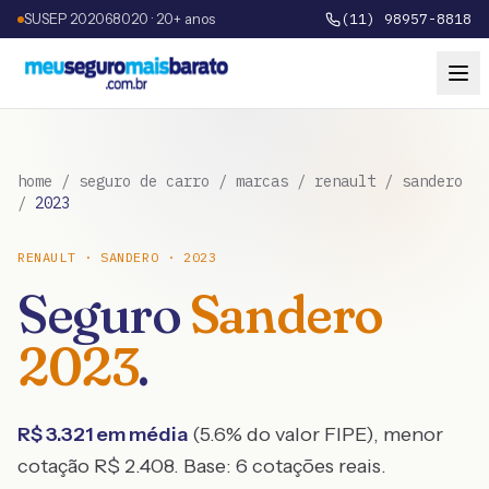
SUSEP 202068020 · 20+ anos
(11) 98957-8818
home
/
seguro de carro
/
marcas
/
renault
/
sandero
/
2023
RENAULT
·
SANDERO
·
2023
Seguro
Sandero
2023
.
R$
3.321
em média
(
5.6
% do valor FIPE), menor
cotação R$
2.408
. Base:
6
cotações reais.