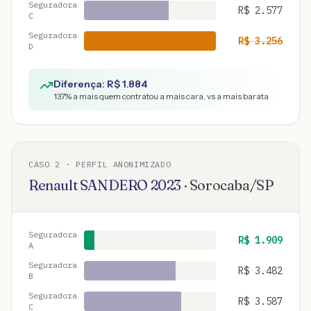
Seguradora
R$
2.577
C
Seguradora
R$
3.256
D
Diferença: R$
1.884
137
% a mais quem contratou a mais cara, vs a mais barata
CASO
2
· PERFIL ANONIMIZADO
Renault
SANDERO
2023
·
Sorocaba
/
SP
Seguradora
R$
1.909
A
Seguradora
R$
3.482
B
Seguradora
R$
3.587
C