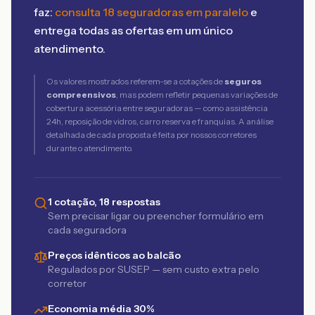
faz:
consulta 18 seguradoras em paralelo
e
entrega todas as ofertas em um único
atendimento.
Os valores mostrados referem-se a cotações de
seguros
compreensivos
, mas podem refletir pequenas variações de
cobertura acessória entre seguradoras — como assistência
24h, reposição de vidros, carro reserva e franquias. A análise
detalhada de cada proposta é feita por nossos corretores
durante o atendimento.
1 cotação, 18 respostas
Sem precisar ligar ou preencher formulário em
cada seguradora
Preços idênticos ao balcão
Regulados por SUSEP — sem custo extra pelo
corretor
Economia média 30%