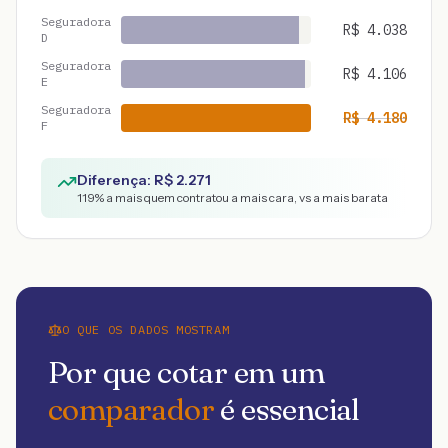
Seguradora
R$
4.038
D
Seguradora
R$
4.106
E
Seguradora
R$
4.180
F
Diferença: R$
2.271
119
% a mais quem contratou a mais cara, vs a mais barata
O QUE OS DADOS MOSTRAM
Por que cotar em um
comparador
é essencial