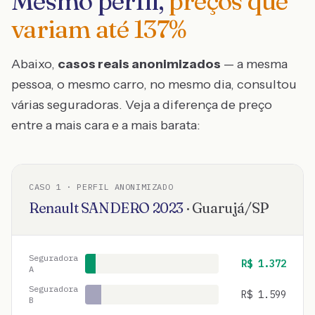
Mesmo perfil,
preços que
variam até
137
%
Abaixo,
casos reais anonimizados
— a mesma
pessoa, o mesmo carro, no mesmo dia, consultou
várias seguradoras. Veja a diferença de preço
entre a mais cara e a mais barata:
CASO
1
· PERFIL ANONIMIZADO
Renault
SANDERO
2023
·
Guarujá
/
SP
Seguradora
R$
1.372
A
Seguradora
R$
1.599
B