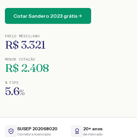
Cotar
Sandero
2023
grátis
PREÇO MÉDIO/ANO
R$
3.321
MENOR COTAÇÃO
R$
2.408
% FIPE
5.6
%
SUSEP 202068020
20+ anos
Corretora licenciada
de mercado