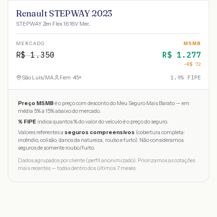
Renault STEPWAY 2023
STEPWAY Zen Flex 1.6 16V Mec.
MERCADO
MSMB
R$
1.350
R$
1.277
−R$
72
São Luís
/
MA
Fem · 45+
1.9
% FIPE
Preço MSMB
é o preço com desconto do Meu Seguro Mais Barato — em
média 5% a 15% abaixo do mercado.
% FIPE
indica quantos % do valor do veículo é o preço do seguro.
Valores referentes a
seguros compreensivos
(cobertura completa:
incêndio, colisão, danos da natureza, roubo e furto). Não consideramos
seguros de somente roubo/furto.
Dados agrupados por cliente (perfil anonimizado). Priorizamos as cotações
mais recentes — todas dentro dos últimos 7 meses.