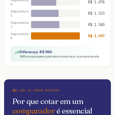
R$
1.478
H
Seguradora
R$
1.525
I
Seguradora
R$
1.540
J
Seguradora
R$
1.947
K
Diferença: R$
965
98
% a mais quem contratou a mais cara, vs a mais barata
O QUE OS DADOS MOSTRAM
Por que cotar em um
comparador
é essencial