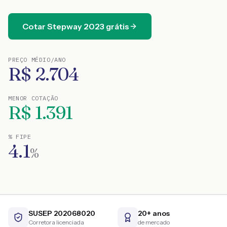
Cotar
Stepway
2023
grátis
PREÇO MÉDIO/ANO
R$
2.704
MENOR COTAÇÃO
R$
1.391
% FIPE
4.1
%
SUSEP 202068020
20+ anos
Corretora licenciada
de mercado