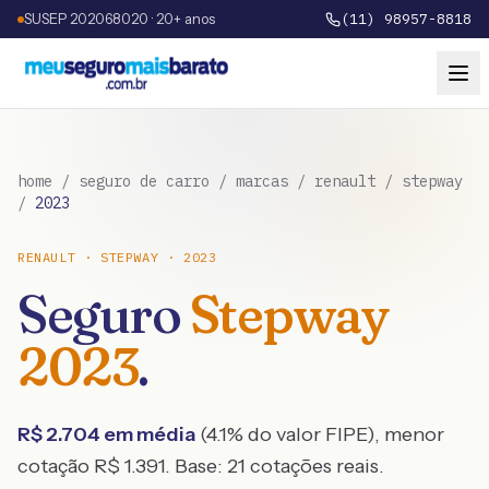
SUSEP 202068020 · 20+ anos
(11) 98957-8818
home
/
seguro de carro
/
marcas
/
renault
/
stepway
/
2023
RENAULT
·
STEPWAY
·
2023
Seguro
Stepway
2023
.
R$
2.704
em média
(
4.1
% do valor FIPE), menor
cotação R$
1.391
. Base:
21
cotações reais.