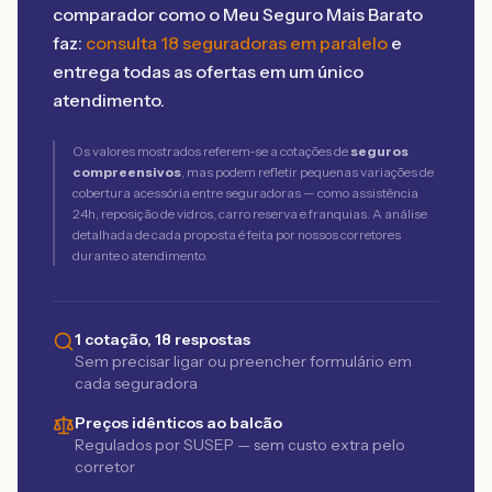
comparador como o Meu Seguro Mais Barato
faz:
consulta 18 seguradoras em paralelo
e
entrega todas as ofertas em um único
atendimento.
Os valores mostrados referem-se a cotações de
seguros
compreensivos
, mas podem refletir pequenas variações de
cobertura acessória entre seguradoras — como assistência
24h, reposição de vidros, carro reserva e franquias. A análise
detalhada de cada proposta é feita por nossos corretores
durante o atendimento.
1 cotação, 18 respostas
Sem precisar ligar ou preencher formulário em
cada seguradora
Preços idênticos ao balcão
Regulados por SUSEP — sem custo extra pelo
corretor