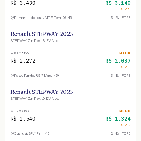
R$
3.430
R$
3.140
−R$
291
Primavera do Leste
/
MT
Fem · 26-45
5.2
% FIPE
Renault STEPWAY 2023
STEPWAY Zen Flex 1.6 16V Mec.
MERCADO
MSMB
R$
2.272
R$
2.037
−R$
235
Passo Fundo
/
RS
Masc · 45+
3.4
% FIPE
Renault STEPWAY 2023
STEPWAY Zen Flex 1.0 12V Mec.
MERCADO
MSMB
R$
1.540
R$
1.324
−R$
217
Guarujá
/
SP
Fem · 45+
2.4
% FIPE