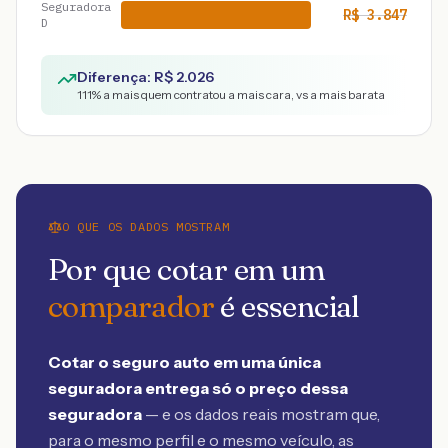
Seguradora
R$
3.847
D
Diferença: R$
2.026
111
% a mais quem contratou a mais cara, vs a mais barata
O QUE OS DADOS MOSTRAM
Por que cotar em um
comparador
é essencial
Cotar o seguro auto em uma única
seguradora entrega só o preço dessa
seguradora
— e os dados reais mostram que,
para o mesmo perfil e o mesmo veículo, as