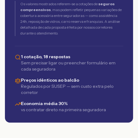
Os valores mostrados referem-se a cotações de
seguros
compreensivos
, mas podem refletir pequenas variações de
cobertura acessória entre seguradoras — como assistência
24h, reposição de vidros, carro reserva e franquias. A análise
detalhada de cada proposta é feita por nossos corretores
durante o atendimento.
1 cotação, 18 respostas
Sem precisar ligar ou preencher formulário em
cada seguradora
Preços idênticos ao balcão
Regulados por SUSEP — sem custo extra pelo
corretor
Economia média 30%
vs contratar direto na primeira seguradora