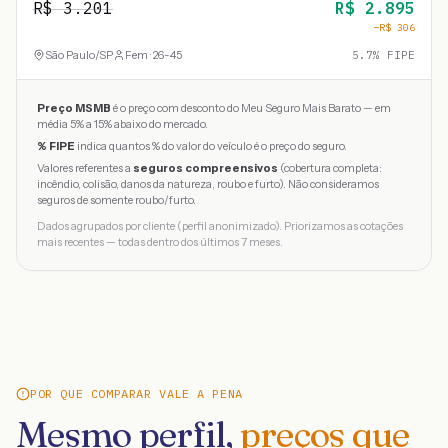
R$
3.201
R$
2.895
−R$
306
São Paulo
/
SP
Fem · 26-45
5.7
% FIPE
Preço MSMB
é o preço com desconto do Meu Seguro Mais Barato — em
média 5% a 15% abaixo do mercado.
% FIPE
indica quantos % do valor do veículo é o preço do seguro.
Valores referentes a
seguros compreensivos
(cobertura completa:
incêndio, colisão, danos da natureza, roubo e furto). Não consideramos
seguros de somente roubo/furto.
Dados agrupados por cliente (perfil anonimizado). Priorizamos as cotações
mais recentes — todas dentro dos últimos 7 meses.
POR QUE COMPARAR VALE A PENA
Mesmo perfil,
preços que