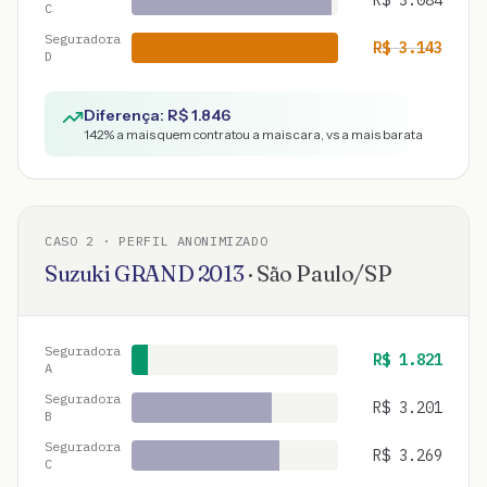
R$
3.084
C
Seguradora
R$
3.143
D
Diferença: R$
1.846
142
% a mais quem contratou a mais cara, vs a mais barata
CASO
2
· PERFIL ANONIMIZADO
Suzuki
GRAND
2013
·
São Paulo
/
SP
Seguradora
R$
1.821
A
Seguradora
R$
3.201
B
Seguradora
R$
3.269
C