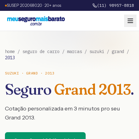
SUSEP 202068020 · 20+ anos
(11) 98957-8818
home
/
seguro de carro
/
marcas
/
suzuki
/
grand
/
2013
SUZUKI
·
GRAND
·
2013
Seguro
Grand
2013
.
Cotação personalizada em 3 minutos pro seu
Grand
2013
.