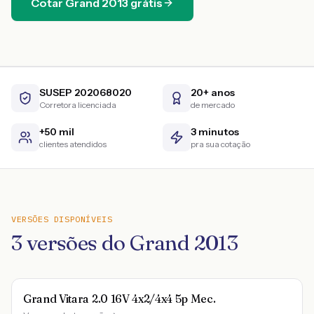
Cotar
Grand
2013
grátis
SUSEP 202068020
20+ anos
Corretora licenciada
de mercado
+50 mil
3 minutos
clientes atendidos
pra sua cotação
VERSÕES DISPONÍVEIS
3
versões do
Grand
2013
Grand Vitara 2.0 16V 4x2/4x4 5p Mec.