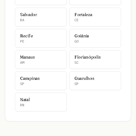
Salvador
Fortaleza
BA
CE
Recife
Goiânia
PE
GO
Manaus
Florianópolis
AM
SC
Campinas
Guarulhos
SP
SP
Natal
RN