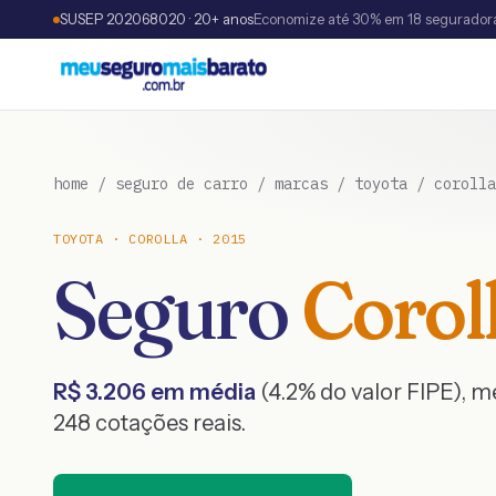
SUSEP 202068020 · 20+ anos
Economize até 30% em 18 segurador
home
/
seguro de carro
/
marcas
/
toyota
/
corolla
TOYOTA
·
COROLLA
·
2015
Seguro
Corol
R$
3.206
em média
(
4.2
% do valor FIPE), 
248
cotações reais.