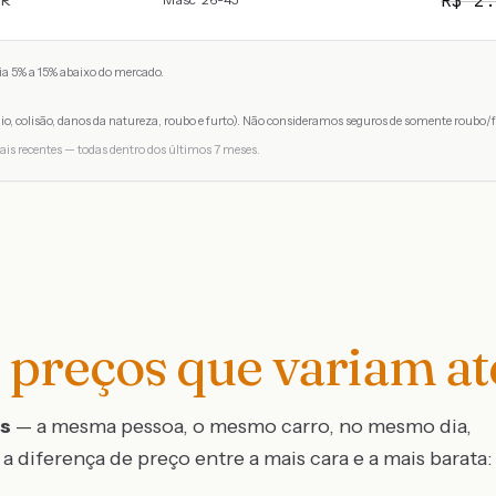
R$
2.
PR
a 5% a 15% abaixo do mercado.
io, colisão, danos da natureza, roubo e furto). Não consideramos seguros de somente roubo/f
ais recentes — todas dentro dos últimos 7 meses.
preços que variam a
os
— a mesma pessoa, o mesmo carro, no mesmo dia,
a diferença de preço entre a mais cara e a mais barata: