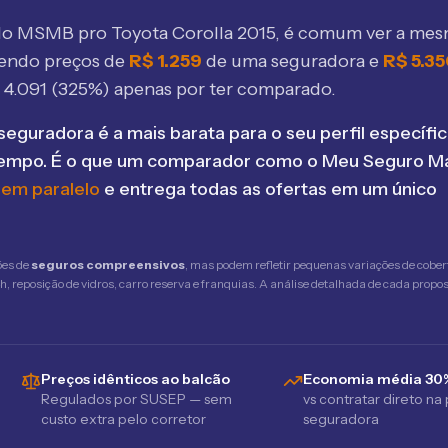
elo MSMB
pro Toyota Corolla 2015
, é comum ver a me
bendo preços de
R$
1.259
de uma seguradora e
R$
5.3
$
4.091
(
325
%) apenas por ter comparado.
seguradora é a mais barata para o seu perfil específic
tempo. É o que um comparador como o Meu Seguro Ma
 em paralelo
e entrega todas as ofertas em um único
ões de
seguros compreensivos
, mas podem refletir pequenas variações de cober
 reposição de vidros, carro reserva e franquias. A análise detalhada de cada propost
Preços idênticos ao balcão
Economia média 30
Regulados por SUSEP — sem
vs contratar direto na
custo extra pelo corretor
seguradora