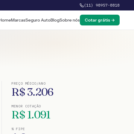
(11) 98957-8818
Home
Marcas
Seguro Auto
Blog
Sobre nós
Cotar grátis →
PREÇO MÉDIO/ANO
R$
3.206
MENOR COTAÇÃO
R$
1.091
% FIPE