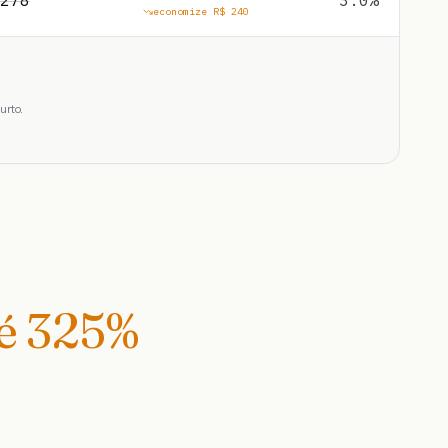
278
3.0
%
economize R$
240
urto.
té
325
%