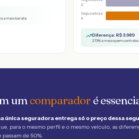
G
Seguradora
vs a mais barata
H
Diferença: R$
3.989
273
% a mais quem contratou
 em um
comparador
é essenci
a única seguradora entrega só o preço dessa seg
ue, para o mesmo perfil e o mesmo veículo, as diferen
e passam de 50%.