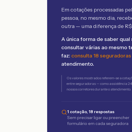
Em cotações processadas p
pessoa, no mesmo dia, rece
outra — uma diferença de R
A única forma de saber qual 
consultar várias ao mesmo 
faz:
consulta 18 seguradoras
atendimento.
Os valores mostrados referem-se a cotaç
entre seguradoras — como assistência 24h,
nossos corretores durante o atendimento.
1 cotação, 18 respostas
Sem precisar ligar ou preencher
formulário em cada seguradora