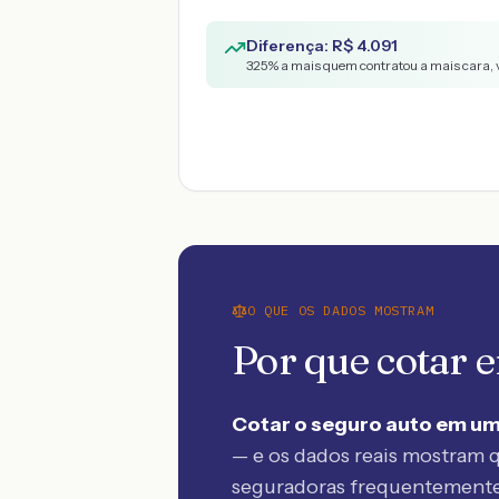
Diferença: R$
4.091
325
% a mais quem contratou a mais cara, 
O QUE OS DADOS MOSTRAM
Por que cotar
Cotar o seguro auto em um
— e os dados reais mostram q
seguradoras frequentement