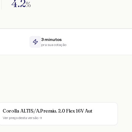
4.2
%
3 minutos
pra sua cotação
Corolla ALTIS/A.Premiu. 2.0 Flex 16V Aut
Ver preço desta versão →