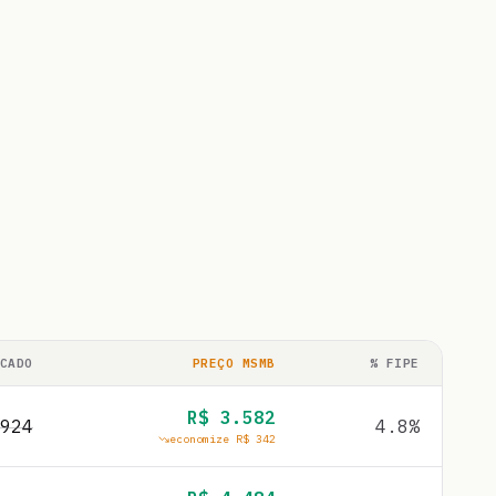
CADO
PREÇO MSMB
% FIPE
R$
3.582
924
4.8
%
economize R$
342