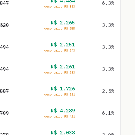
R$
4.484
847
6.3
%
economize R$
363
R$
2.265
520
3.3
%
economize R$
255
R$
2.251
494
3.3
%
economize R$
243
R$
2.261
494
3.3
%
economize R$
233
R$
1.726
887
2.5
%
economize R$
161
R$
4.289
709
6.1
%
economize R$
421
R$
2.038