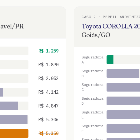
CASO
2
· PERFIL ANONIMIZ
avel
/
PR
Toyota
COROLLA
2
Goiás
/
GO
R$
1.259
Seguradora
A
R$
1.890
Seguradora
B
R$
2.052
Seguradora
C
R$
4.142
Seguradora
D
R$
4.847
Seguradora
E
R$
5.306
Seguradora
F
R$
5.350
Seguradora