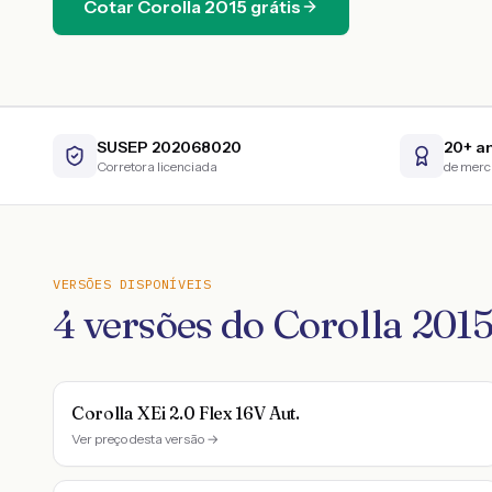
Cotar
Corolla
2015
grátis
SUSEP 202068020
20+ a
Corretora licenciada
de mer
VERSÕES DISPONÍVEIS
4
versões do
Corolla
201
Corolla XEi 2.0 Flex 16V Aut.
Ver preço desta versão →