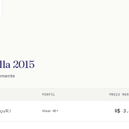
lla 2015
temente
PERFIL
PREÇO MER
R$
3.
açu
/
RJ
Masc · 45+