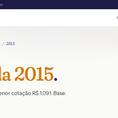
as
/
2015
la
2015
.
menor cotação R$
1.091
. Base: