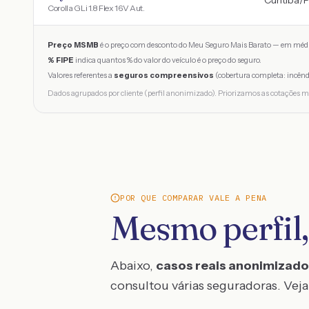
Curitiba
/
Corolla GLi 1.8 Flex 16V Aut.
Preço MSMB
é o preço com desconto do Meu Seguro Mais Barato — em médi
% FIPE
indica quantos % do valor do veículo é o preço do seguro.
Valores referentes a
seguros compreensivos
(cobertura completa: incênd
Dados agrupados por cliente (perfil anonimizado). Priorizamos as cotações m
POR QUE COMPARAR VALE A PENA
Mesmo perfil,
Abaixo,
casos reais anonimizad
consultou várias seguradoras. Veja 