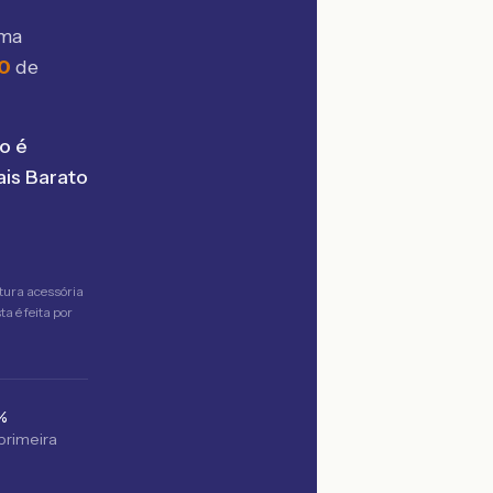
sma
50
de
o é
is Barato
tura acessória
a é feita por
%
 primeira