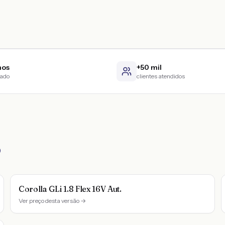
nos
+50 mil
cado
clientes atendidos
5
Corolla GLi 1.8 Flex 16V Aut.
Ver preço desta versão →