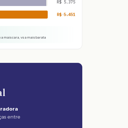
R$
5.375
R$
5.451
 a mais cara, vs a mais barata
al
uradora
ças entre