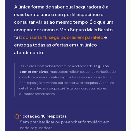
A única forma de saber qual seguradora é a
mais barata para o seu perfil específico é
consultar várias ao mesmo tempo. É o que um
comparador como o Meu Seguro Mais Barato
faz:
consulta 18 seguradoras em paralelo
e
entrega todas as ofertas em um único
atendimento.
Os valores mostrados referem-se a cotações de
seguros
compreensivos
, mas podem refletir pequenas variações de
cobertura acessória entre seguradoras — como assistência
24h, reposição de vidros, carro reserva e franquias. A análise
detalhada de cada proposta é feita por nossos corretores
durante o atendimento.
1 cotação, 18 respostas
Sem precisar ligar ou preencher formulário em
cada seguradora