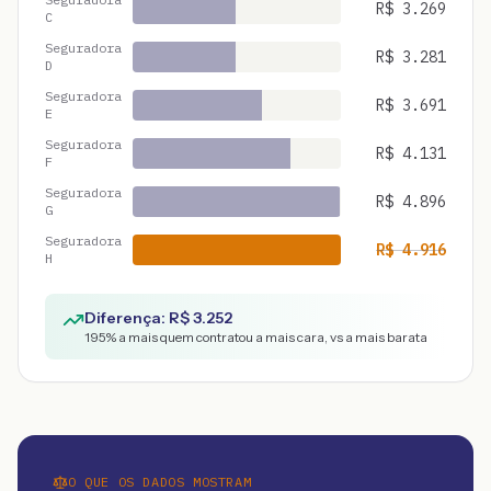
R$
3.269
C
Seguradora
R$
3.281
D
Seguradora
R$
3.691
E
Seguradora
R$
4.131
F
Seguradora
R$
4.896
G
Seguradora
R$
4.916
H
Diferença: R$
3.252
195
% a mais quem contratou a mais cara, vs a mais barata
O QUE OS DADOS MOSTRAM