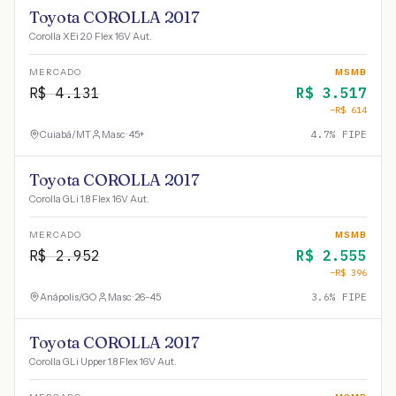
Toyota COROLLA 2017
Corolla XEi 2.0 Flex 16V Aut.
MERCADO
MSMB
R$
4.131
R$
3.517
−R$
614
Cuiabá
/
MT
Masc · 45+
4.7
% FIPE
Toyota COROLLA 2017
Corolla GLi 1.8 Flex 16V Aut.
MERCADO
MSMB
R$
2.952
R$
2.555
−R$
396
Anápolis
/
GO
Masc · 26-45
3.6
% FIPE
Toyota COROLLA 2017
Corolla GLi Upper 1.8 Flex 16V Aut.