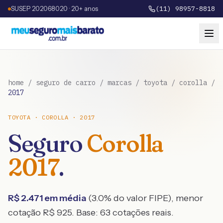
SUSEP 202068020 · 20+ anos
(11) 98957-8818
home
/
seguro de carro
/
marcas
/
toyota
/
corolla
/
2017
TOYOTA
·
COROLLA
·
2017
Seguro
Corolla
2017
.
R$
2.471
em média
(
3.0
% do valor FIPE), menor
cotação R$
925
. Base:
63
cotações reais.