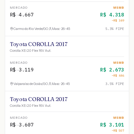
MERCADO
MSMB
R$
4.667
R$
4.318
−R$
349
Carmo do Rio Verde
/
GO
Masc · 26-45
5.3
% FIPE
Toyota COROLLA 2017
Corolla XEi 2.0 Flex 16V Aut.
MERCADO
MSMB
R$
3.119
R$
2.673
−R$
446
Valparaíso de Goiás
/
GO
Masc · 26-45
3.5
% FIPE
Toyota COROLLA 2017
Corolla XEi 2.0 Flex 16V Aut.
MERCADO
MSMB
R$
3.607
R$
3.101
−R$
507