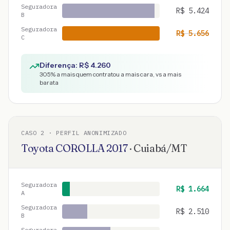
Seguradora
R$
5.424
B
Seguradora
R$
5.656
C
Diferença: R$
4.260
305
% a mais quem contratou a mais cara, vs a mais
barata
CASO
2
· PERFIL ANONIMIZADO
Toyota
COROLLA
2017
·
Cuiabá
/
MT
Seguradora
R$
1.664
A
Seguradora
R$
2.510
B
Seguradora