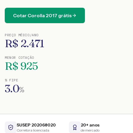
Cotar
Corolla
2017
grátis
PREÇO MÉDIO/ANO
R$
2.471
MENOR COTAÇÃO
R$
925
% FIPE
3.0
%
SUSEP 202068020
20+ anos
Corretora licenciada
de mercado