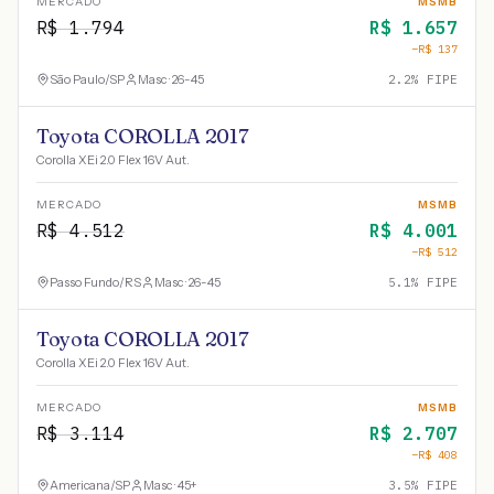
MERCADO
MSMB
R$
1.794
R$
1.657
−R$
137
São Paulo
/
SP
Masc · 26-45
2.2
% FIPE
Toyota COROLLA 2017
Corolla XEi 2.0 Flex 16V Aut.
MERCADO
MSMB
R$
4.512
R$
4.001
−R$
512
Passo Fundo
/
RS
Masc · 26-45
5.1
% FIPE
Toyota COROLLA 2017
Corolla XEi 2.0 Flex 16V Aut.
MERCADO
MSMB
R$
3.114
R$
2.707
−R$
408
Americana
/
SP
Masc · 45+
3.5
% FIPE