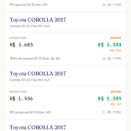
Cajamar
/
SP
Fem · 45+
4.1
% FIPE
Toyota COROLLA 2017
Corolla XEi 2.0 Flex 16V Aut.
MERCADO
MSMB
R$
3.685
R$
3.304
−R$
382
Rio de Janeiro
/
RJ
Masc · 26-45
4.2
% FIPE
Toyota COROLLA 2017
Corolla XEi 2.0 Flex 16V Aut.
MERCADO
MSMB
R$
1.556
R$
1.389
−R$
167
Campinas
/
SP
Masc · 45+
1.8
% FIPE
Toyota COROLLA 2017