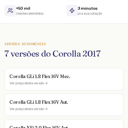
+50 mil
3 minutos
clientes atendidos
pra sua cotação
VERSÕES DISPONÍVEIS
7
versões do
Corolla
2017
Corolla GLi 1.8 Flex 16V Mec.
Ver preço desta versão →
Corolla GLi 1.8 Flex 16V Aut.
Ver preço desta versão →
Corolla XEi 2.0 Flex 16V Aut.