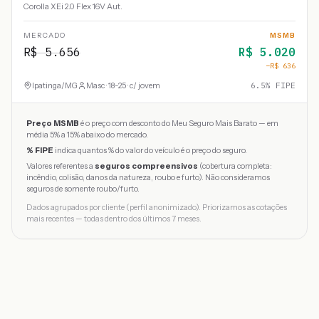
Corolla XEi 2.0 Flex 16V Aut.
MERCADO
MSMB
R$
5.656
R$
5.020
−R$
636
Ipatinga
/
MG
Masc · 18-25 · c/ jovem
6.5
% FIPE
Preço MSMB
é o preço com desconto do Meu Seguro Mais Barato — em
média 5% a 15% abaixo do mercado.
% FIPE
indica quantos % do valor do veículo é o preço do seguro.
Valores referentes a
seguros compreensivos
(cobertura completa:
incêndio, colisão, danos da natureza, roubo e furto). Não consideramos
seguros de somente roubo/furto.
Dados agrupados por cliente (perfil anonimizado). Priorizamos as cotações
mais recentes — todas dentro dos últimos 7 meses.