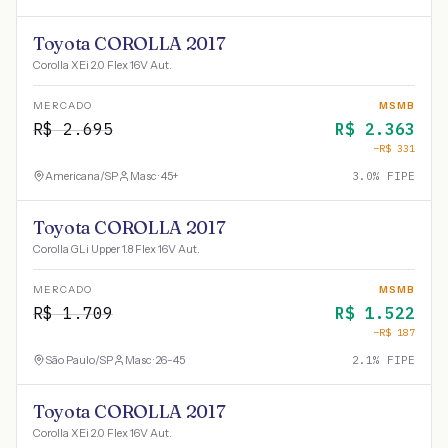
Toyota COROLLA 2017
Corolla XEi 2.0 Flex 16V Aut.
MERCADO
MSMB
R$
2.695
R$
2.363
−R$
331
Americana
/
SP
Masc · 45+
3.0
% FIPE
Toyota COROLLA 2017
Corolla GLi Upper 1.8 Flex 16V Aut.
MERCADO
MSMB
R$
1.709
R$
1.522
−R$
187
São Paulo
/
SP
Masc · 26-45
2.1
% FIPE
Toyota COROLLA 2017
Corolla XEi 2.0 Flex 16V Aut.