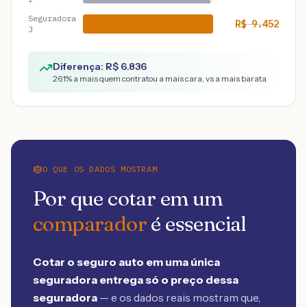
Seguradora
R$
9.452
J
Diferença: R$
6.836
261
% a mais quem contratou a mais cara, vs a mais barata
O QUE OS DADOS MOSTRAM
Por que cotar em um
comparador
é essencial
Cotar o seguro auto em uma única
seguradora entrega só o preço dessa
seguradora
— e os dados reais mostram que,