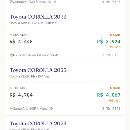
Contagem
/
MG
Masc · 26-45
3.8
% FIPE
Toyota COROLLA 2023
Corolla Altis 1.8 16V Aut. (Híbrido)
MERCADO
MSMB
R$
4.440
R$
3.924
−R$
516
Rio de Janeiro
/
RJ
Masc · 26-45
3.1
% FIPE
Toyota COROLLA 2023
Corolla XEi 2.0 Flex 16V Aut.
MERCADO
MSMB
R$
4.704
R$
4.067
−R$
637
Santo André
/
SP
Masc · 45+
3.7
% FIPE
Toyota COROLLA 2023
Corolla XEi 2.0 Flex 16V Aut.