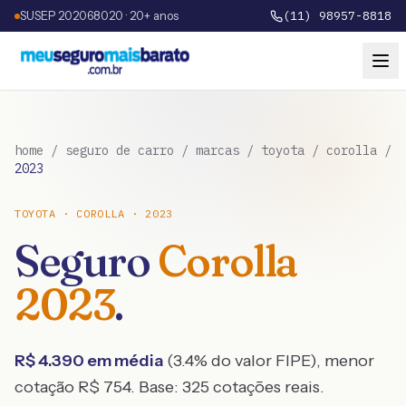
SUSEP 202068020 · 20+ anos
(11) 98957-8818
home
/
seguro de carro
/
marcas
/
toyota
/
corolla
/
2023
TOYOTA
·
COROLLA
·
2023
Seguro
Corolla
2023
.
R$
4.390
em média
(
3.4
% do valor FIPE), menor
cotação R$
754
. Base:
325
cotações reais.