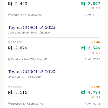
R$
2.423
R$
2.097
−R$
327
Araucária
/
PR
Masc · 45+
1.9
% FIPE
Toyota COROLLA 2023
Corolla Altis Prem. 1.8 Aut. (Híbrido)
MERCADO
MSMB
R$
2.876
R$
2.546
−R$
330
Taboão da Serra
/
SP
Masc · 45+
2.0
% FIPE
Toyota COROLLA 2023
Corolla XEi 2.0 Flex 16V Aut.
MERCADO
MSMB
R$
5.115
R$
4.794
−R$
321
Barreiras
/
BA
Fem · 26-45
4.0
% FIPE