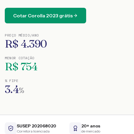
Cotar
Corolla
2023
grátis
PREÇO MÉDIO/ANO
R$
4.390
MENOR COTAÇÃO
R$
754
% FIPE
3.4
%
SUSEP 202068020
20+ anos
Corretora licenciada
de mercado