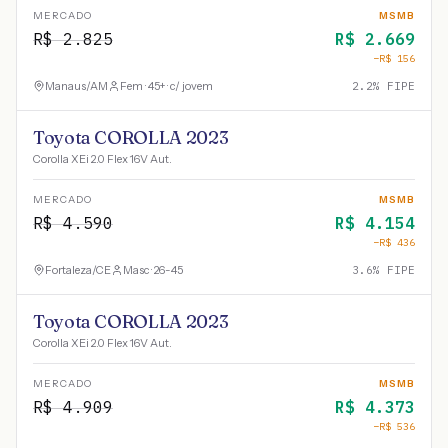
MERCADO
MSMB
R$
2.825
R$
2.669
−R$
156
Manaus
/
AM
Fem · 45+ · c/ jovem
2.2
% FIPE
Toyota COROLLA 2023
Corolla XEi 2.0 Flex 16V Aut.
MERCADO
MSMB
R$
4.590
R$
4.154
−R$
436
Fortaleza
/
CE
Masc · 26-45
3.6
% FIPE
Toyota COROLLA 2023
Corolla XEi 2.0 Flex 16V Aut.
MERCADO
MSMB
R$
4.909
R$
4.373
−R$
536