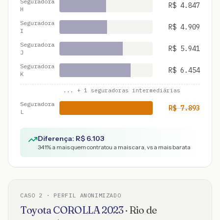
Seguradora
R$
4.847
H
Seguradora
R$
4.909
I
Seguradora
R$
5.941
J
Seguradora
R$
6.454
K
... +
1
seguradoras intermediárias
Seguradora
R$
7.893
L
Diferença: R$
6.103
341
% a mais quem contratou a mais cara, vs a mais barata
CASO
2
· PERFIL ANONIMIZADO
Toyota
COROLLA
2023
·
Rio de