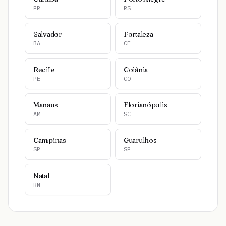
PR
RS
Salvador
Fortaleza
BA
CE
Recife
Goiânia
PE
GO
Manaus
Florianópolis
AM
SC
Campinas
Guarulhos
SP
SP
Natal
RN