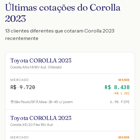
Últimas cotações do Corolla
2023
13 clientes diferentes que cotaram Corolla 2023
recentemente
Toyota COROLLA 2023
Corolla Altis 1.8 16V Aut. (Híbrido)
MERCADO
MSMB
R$
9.720
R$
8.438
−R$
1.282
São Paulo
/
SP
Masc · 26-45 · c/ jovem
6.9
% FIPE
Toyota COROLLA 2023
Corolla XEi 2.0 Flex 16V Aut.
MERCADO
MSMB