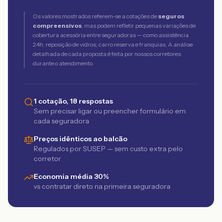
Os valores mostrados referem-se a cotações de
seguros
compreensivos
, mas podem refletir pequenas variações de
cobertura acessória entre seguradoras — como assistência
24h, reposição de vidros, carro reserva e franquias. A análise
detalhada de cada proposta é feita por nossos corretores
durante o atendimento.
1 cotação, 18 respostas
Sem precisar ligar ou preencher formulário em
cada seguradora
Preços idênticos ao balcão
Regulados por SUSEP — sem custo extra pelo
corretor
Economia média 30%
vs contratar direto na primeira seguradora