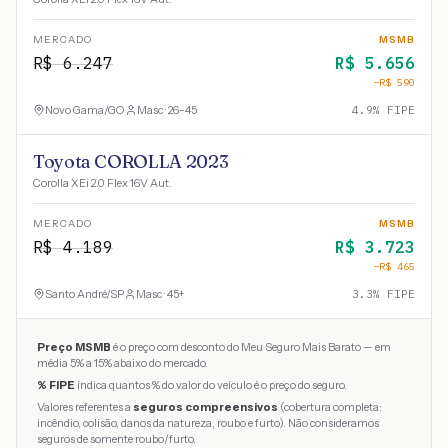
MERCADO
MSMB
R$
6.247
R$
5.656
−R$
590
Novo Gama
/
GO
Masc · 26-45
4.9
% FIPE
Toyota COROLLA 2023
Corolla XEi 2.0 Flex 16V Aut.
MERCADO
MSMB
R$
4.189
R$
3.723
−R$
465
Santo André
/
SP
Masc · 45+
3.3
% FIPE
Preço MSMB
é o preço com desconto do Meu Seguro Mais Barato — em
média 5% a 15% abaixo do mercado.
% FIPE
indica quantos % do valor do veículo é o preço do seguro.
Valores referentes a
seguros compreensivos
(cobertura completa:
incêndio, colisão, danos da natureza, roubo e furto). Não consideramos
seguros de somente roubo/furto.