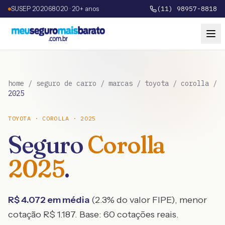
SUSEP 202068020 · 20+ anos
(11) 98957-8818
home
/
seguro de carro
/
marcas
/
toyota
/
corolla
/
2025
TOYOTA
·
COROLLA
·
2025
Seguro
Corolla
2025
.
R$
4.072
em média
(
2.3
% do valor FIPE), menor
cotação R$
1.187
. Base:
60
cotações reais.