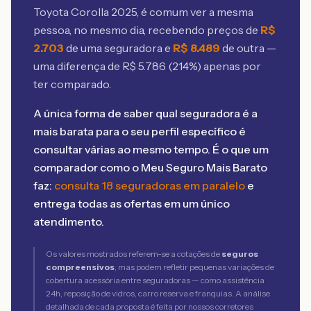
Toyota Corolla 2025
, é comum ver a mesma
pessoa, no mesmo dia, recebendo preços de
R$
2.703
de uma seguradora e
R$
8.489
de outra —
uma diferença de R$
5.786
(
214
%) apenas por
ter comparado.
A única forma de saber qual seguradora é a
mais barata para o seu perfil específico é
consultar várias ao mesmo tempo. É o que um
comparador como o Meu Seguro Mais Barato
faz:
consulta 18 seguradoras em paralelo
e
entrega todas as ofertas em um único
atendimento.
Os valores mostrados referem-se a cotações de
seguros
compreensivos
, mas podem refletir pequenas variações de
cobertura acessória entre seguradoras — como assistência
24h, reposição de vidros, carro reserva e franquias. A análise
detalhada de cada proposta é feita por nossos corretores