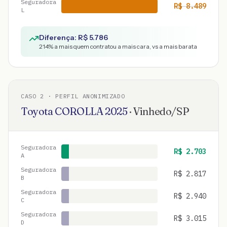
Seguradora
R$
8.489
L
Diferença: R$
5.786
214
% a mais quem contratou a mais cara, vs a mais barata
CASO
2
· PERFIL ANONIMIZADO
Toyota
COROLLA
2025
·
Vinhedo
/
SP
Seguradora
R$
2.703
A
Seguradora
R$
2.817
B
Seguradora
R$
2.940
C
Seguradora
R$
3.015
D