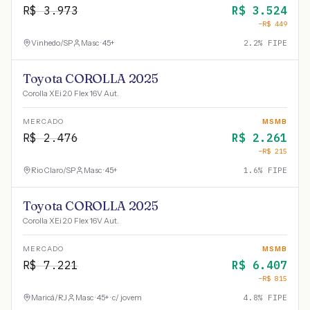
R$
3.973
R$
3.524
−R$
449
Vinhedo
/
SP
Masc · 45+
2.2
% FIPE
Toyota COROLLA 2025
Corolla XEi 2.0 Flex 16V Aut.
MERCADO
MSMB
R$
2.476
R$
2.261
−R$
215
Rio Claro
/
SP
Masc · 45+
1.6
% FIPE
Toyota COROLLA 2025
Corolla XEi 2.0 Flex 16V Aut.
MERCADO
MSMB
R$
7.221
R$
6.407
−R$
815
Maricá
/
RJ
Masc · 45+ · c/ jovem
4.8
% FIPE