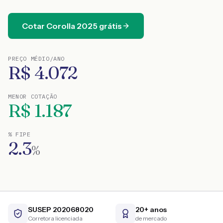
Cotar
Corolla
2025
grátis
PREÇO MÉDIO/ANO
R$
4.072
MENOR COTAÇÃO
R$
1.187
% FIPE
2.3
%
SUSEP 202068020
20+ anos
Corretora licenciada
de mercado