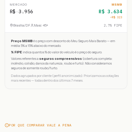
MERCADO
MSMB
R$
3.956
R$
3.634
−R$
323
Brasília
/
DF
Masc · 45+
2.7
% FIPE
Preço MSMB
é o preço com desconto do Meu Seguro Mais Barato — em
média 5% a 15% abaixo do mercado.
% FIPE
indica quantos % do valor do veículo é o preço do seguro.
Valores referentes a
seguros compreensivos
(cobertura completa:
incêndio, colisão, danos da natureza, roubo e furto). Não consideramos
seguros de somente roubo/furto.
Dados agrupados por cliente (perfil anonimizado). Priorizamos as cotações
mais recentes — todas dentro dos últimos 7 meses.
POR QUE COMPARAR VALE A PENA