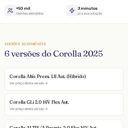
+50 mil
3 minutos
clientes atendidos
pra sua cotação
VERSÕES DISPONÍVEIS
6
versões do
Corolla
2025
Corolla Altis Prem. 1.8 Aut. (Híbrido)
Ver preço desta versão →
Corolla GLi 2.0 16V Flex Aut.
Ver preço desta versão →
Corolla ALTIS/A.Premiu. 2.0 Flex 16V Aut