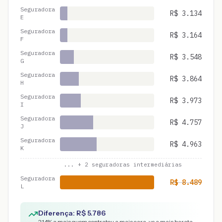
Seguradora
R$
3.134
E
Seguradora
R$
3.164
F
Seguradora
R$
3.548
G
Seguradora
R$
3.864
H
Seguradora
R$
3.973
I
Seguradora
R$
4.757
J
Seguradora
R$
4.963
K
... +
2
seguradoras intermediárias
Seguradora
R$
8.489
L
Diferença: R$
5.786
214
% a mais quem contratou a mais cara, vs a mais barata