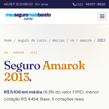
SUSEP 202068020 · 20+ anos
(11) 98957-8818
home
/
seguro de carro
/
marcas
/
vw
/
amarok
/
2013
VW
·
AMAROK
·
2013
Seguro
Amarok
2013
.
R$
5.106
em média
(
6.3
% do valor FIPE), menor
cotação R$
4.454
. Base:
5
cotações reais.