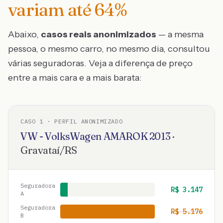
variam até
64
%
Abaixo,
casos reais anonimizados
— a mesma
pessoa, o mesmo carro, no mesmo dia, consultou
várias seguradoras. Veja a diferença de preço
entre a mais cara e a mais barata:
CASO
1
· PERFIL ANONIMIZADO
VW - VolksWagen
AMAROK
2013
·
Gravataí
/
RS
Seguradora
R$
3.147
A
Seguradora
R$
5.176
B