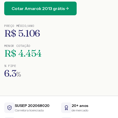
Cotar
Amarok
2013
grátis
PREÇO MÉDIO/ANO
R$
5.106
MENOR COTAÇÃO
R$
4.454
% FIPE
6.3
%
SUSEP 202068020
20+ anos
Corretora licenciada
de mercado