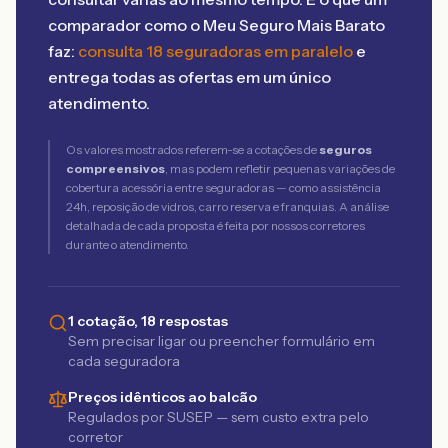
comparador como o Meu Seguro Mais Barato
faz:
consulta 18 seguradoras em paralelo
e
entrega todas as ofertas em um único
atendimento.
Os valores mostrados referem-se a cotações de
seguros
compreensivos
, mas podem refletir pequenas variações de
cobertura acessória entre seguradoras — como assistência
24h, reposição de vidros, carro reserva e franquias. A análise
detalhada de cada proposta é feita por nossos corretores
durante o atendimento.
1 cotação, 18 respostas
Sem precisar ligar ou preencher formulário em
cada seguradora
Preços idênticos ao balcão
Regulados por SUSEP — sem custo extra pelo
corretor