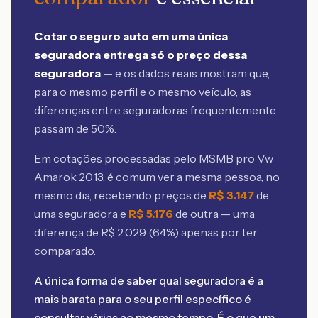
Cotar o seguro auto em uma única
seguradora entrega só o preço dessa
seguradora
— e os dados reais mostram que,
para o mesmo perfil e o mesmo veículo, as
diferenças entre seguradoras frequentemente
passam de 50%.
Em cotações processadas pelo MSMB
pro Vw
Amarok 2013
, é comum ver a mesma pessoa, no
mesmo dia, recebendo preços de
R$
3.147
de
uma seguradora e
R$
5.176
de outra — uma
diferença de R$
2.029
(
64
%) apenas por ter
comparado.
A única forma de saber qual seguradora é a
mais barata para o seu perfil específico é
consultar várias ao mesmo tempo. É o que um