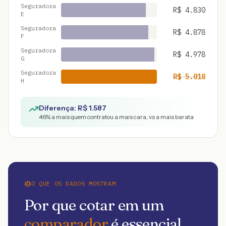
Seguradora
R$
4.830
E
Seguradora
R$
4.878
F
Seguradora
R$
4.978
G
Seguradora
R$
5.018
H
Diferença: R$
1.587
46
% a mais quem contratou a mais cara, vs a mais barata
O QUE OS DADOS MOSTRAM
Por que cotar em um
comparador
é essencial