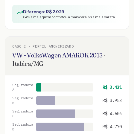
Diferença: R$
2.029
64
% a mais quem contratou a mais cara, vs a mais barata
CASO
2
· PERFIL ANONIMIZADO
VW - VolksWagen
AMAROK
2013
·
Itabira
/
MG
Seguradora
R$
3.431
A
Seguradora
R$
3.953
B
Seguradora
R$
4.506
C
Seguradora
R$
4.770
D