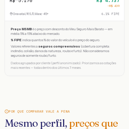
R$
5.176
R$
4.737
−R$
439
Gravataí
/
RS
Masc · 45+
6.1
% FIPE
Preço MSMB
é o preço com desconto do Meu Seguro Mais Barato — em
média 5% a 15% abaixo do mercado.
% FIPE
indica quantos % do valor do veículo é o preço do seguro.
Valores referentes a
seguros compreensivos
(cobertura completa:
incêndio, colisão, danos da natureza, roubo e furto). Não consideramos
seguros de somente roubo/furto.
Dados agrupados por cliente (perfil anonimizado). Priorizamos as cotações
mais recentes — todas dentro dos últimos 7 meses.
POR QUE COMPARAR VALE A PENA
Mesmo perfil,
preços que