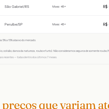
R
São Gabriel
/
RS
Masc · 45+
R
Peruíbe
/
SP
Masc · 45+
a 5% a 15% abaixo do mercado.
io, colisão, danos da natureza, roubo e furto). Não consideramos seguros de somente roubo/f
ais recentes — todas dentro dos últimos 7 meses.
preços que variam a