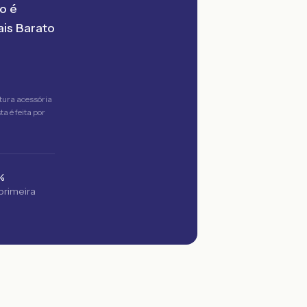
o é
is Barato
tura acessória
a é feita por
%
 primeira