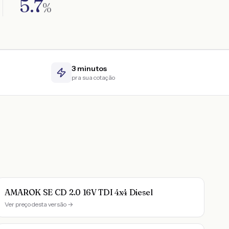
5.7
%
3 minutos
pra sua cotação
AMAROK SE CD 2.0 16V TDI 4x4 Diesel
Ver preço desta versão →