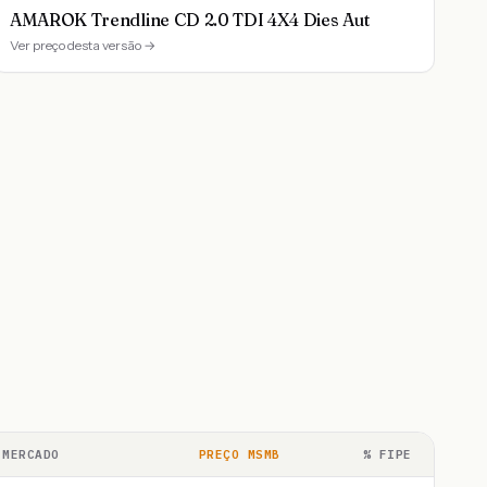
AMAROK Trendline CD 2.0 TDI 4X4 Dies Aut
Ver preço desta versão →
 MERCADO
PREÇO MSMB
% FIPE