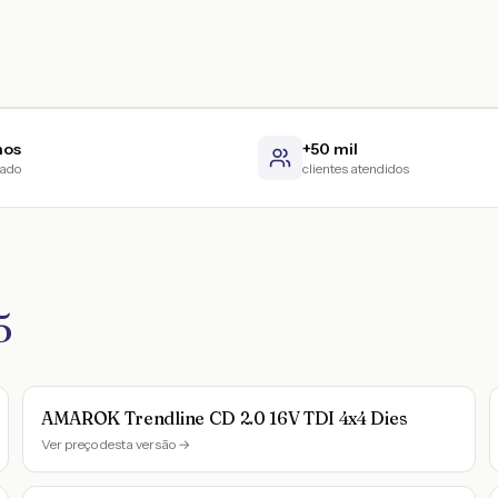
nos
+50 mil
cado
clientes atendidos
5
AMAROK Trendline CD 2.0 16V TDI 4x4 Dies
Ver preço desta versão →