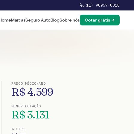
(11) 98957-8818
Home
Marcas
Seguro Auto
Blog
Sobre nós
Cotar grátis →
PREÇO MÉDIO/ANO
R$
4.599
MENOR COTAÇÃO
R$
3.131
% FIPE