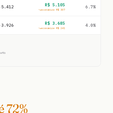
R$
5.105
$
5.412
6.7
%
economize R$
307
R$
3.685
$
3.926
4.0
%
economize R$
241
urto.
té
72
%