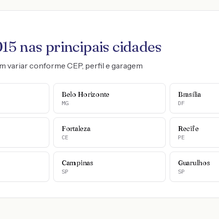
015
nas principais cidades
m variar conforme CEP, perfil e garagem
Belo Horizonte
Brasília
MG
DF
Fortaleza
Recife
CE
PE
Campinas
Guarulhos
SP
SP