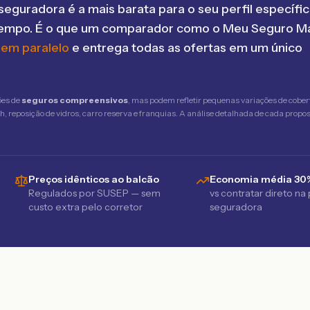
seguradora é a mais barata para o seu perfil específic
tempo. É o que um comparador como o Meu Seguro Ma
 em paralelo
e entrega todas as ofertas em um único
ões de
seguros compreensivos
, mas podem refletir pequenas variações de cober
 reposição de vidros, carro reserva e franquias. A análise detalhada de cada propost
Preços idênticos ao balcão
Economia média 30
Regulados por SUSEP — sem
vs contratar direto na
custo extra pelo corretor
seguradora