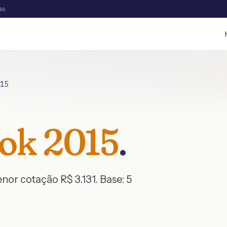
as
15
ok
2015
.
menor cotação R$
3.131
. Base:
5