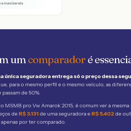
s a mais barata
 em um
comparador
é essenci
a única seguradora entrega só o preço dessa seg
ue, para o mesmo perfil e o mesmo veículo, as diferen
e passam de 50%.
elo MSMB
pro Vw Amarok 2015
, é comum ver a mesma 
eços de
R$
3.131
de uma seguradora e
R$
5.402
de ou
 apenas por ter comparado.