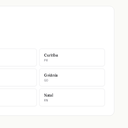
Curitiba
PR
Goiânia
GO
Natal
RN