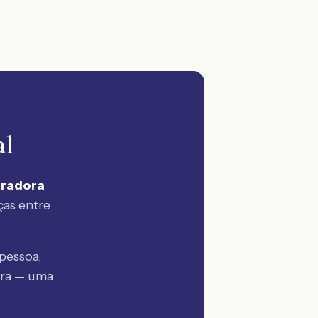
al
uradora
ças entre
pessoa,
tra — uma