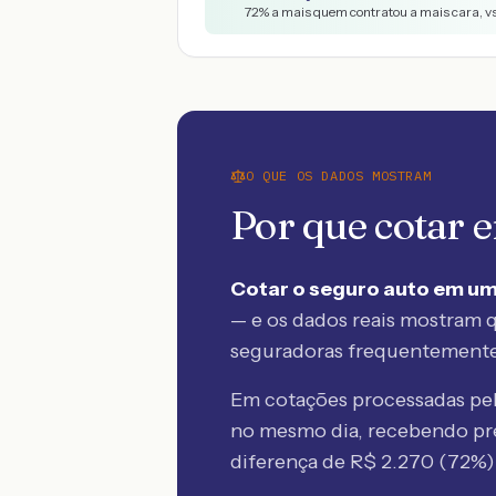
72
% a mais quem contratou a mais cara, v
O QUE OS DADOS MOSTRAM
Por que cotar
Cotar o seguro auto em um
— e os dados reais mostram q
seguradoras frequentement
Em cotações processadas p
no mesmo dia, recebendo pr
diferença de R$
2.270
(
72
%)