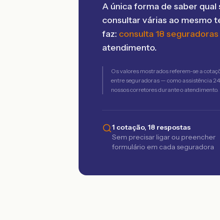
A única forma de saber qual 
consultar várias ao mesmo 
faz:
consulta 18 seguradoras
atendimento.
Os valores mostrados referem-se a cotaç
entre seguradoras — como assistência 24h,
nossos corretores durante o atendimento.
1 cotação, 18 respostas
Sem precisar ligar ou preencher
formulário em cada seguradora