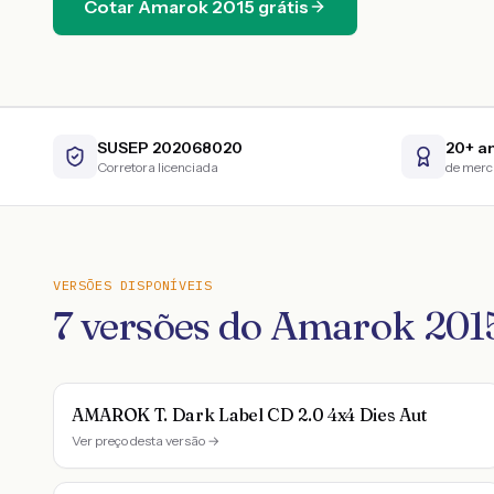
Cotar
Amarok
2015
grátis
SUSEP 202068020
20+ a
Corretora licenciada
de mer
VERSÕES DISPONÍVEIS
7
versões do
Amarok
201
AMAROK T. Dark Label CD 2.0 4x4 Dies Aut
Ver preço desta versão →