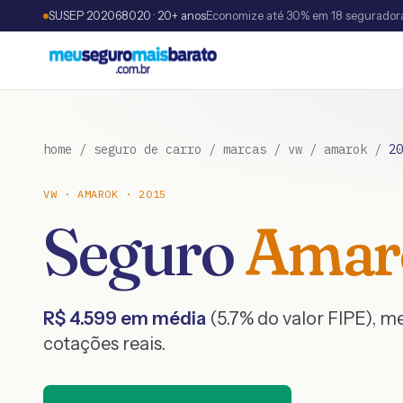
SUSEP 202068020 · 20+ anos
Economize até 30% em 18 segurador
home
/
seguro de carro
/
marcas
/
vw
/
amarok
/
20
VW
·
AMAROK
·
2015
Seguro
Amar
R$
4.599
em média
(
5.7
% do valor FIPE), 
cotações reais.