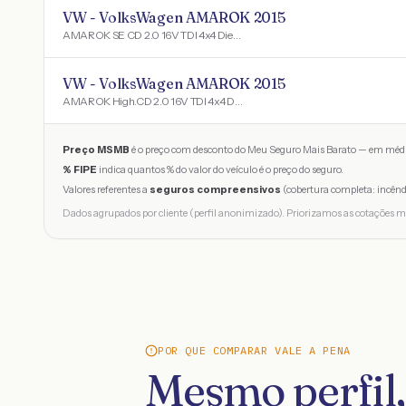
VW - VolksWagen AMAROK 2015
AMAROK SE CD 2.0 16V TDI 4x4 Diesel
VW - VolksWagen AMAROK 2015
AMAROK High.CD 2.0 16V TDI 4x4 Dies. Aut
Preço MSMB
é o preço com desconto do Meu Seguro Mais Barato — em médi
% FIPE
indica quantos % do valor do veículo é o preço do seguro.
Valores referentes a
seguros compreensivos
(cobertura completa: incênd
Dados agrupados por cliente (perfil anonimizado). Priorizamos as cotações m
POR QUE COMPARAR VALE A PENA
Mesmo perfil,