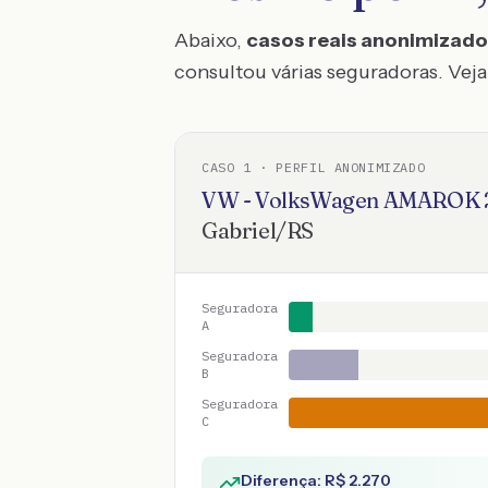
Abaixo,
casos reais anonimizad
consultou várias seguradoras. Veja 
CASO
1
· PERFIL ANONIMIZADO
VW - VolksWagen
AMAROK
Gabriel
/
RS
Seguradora
A
Seguradora
B
Seguradora
C
Diferença: R$
2.270