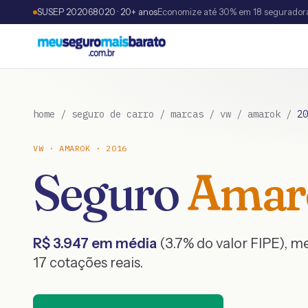
SUSEP 202068020 · 20+ anos
Economize até 30% em 18 segurador
home
/
seguro de carro
/
marcas
/
vw
/
amarok
/
20
VW
·
AMAROK
·
2016
Seguro
Amar
R$
3.947
em média
(
3.7
% do valor FIPE), 
17
cotações reais.