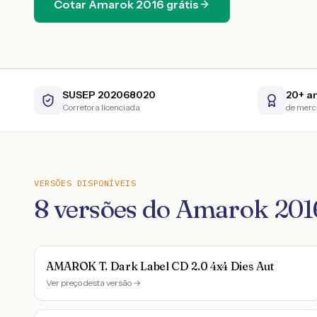
Cotar
Amarok
2016
grátis
SUSEP 202068020
20+ a
Corretora licenciada
de mer
VERSÕES DISPONÍVEIS
8
versões do
Amarok
201
AMAROK T. Dark Label CD 2.0 4x4 Dies Aut
Ver preço desta versão →