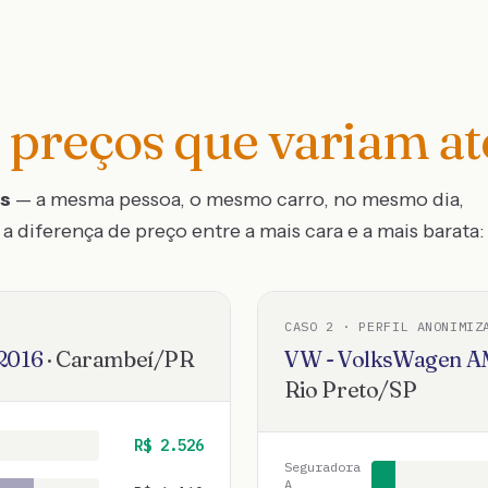
preços que variam a
os
— a mesma pessoa, o mesmo carro, no mesmo dia,
a diferença de preço entre a mais cara e a mais barata:
CASO
2
· PERFIL ANONIMIZ
2016
·
Carambeí
/
PR
VW - VolksWagen
A
Rio Preto
/
SP
R$
2.526
Seguradora
A