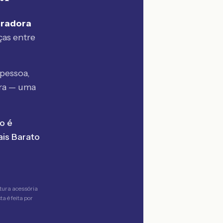
uradora
ças entre
pessoa,
ra — uma
o é
is Barato
tura acessória
a é feita por