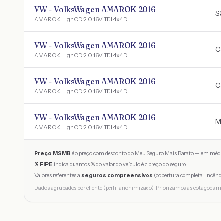
VW - VolksWagen AMAROK 2016
S
AMAROK High.CD 2.0 16V TDI 4x4 Dies. Aut
VW - VolksWagen AMAROK 2016
C
AMAROK High.CD 2.0 16V TDI 4x4 Dies. Aut
VW - VolksWagen AMAROK 2016
C
AMAROK High.CD 2.0 16V TDI 4x4 Dies. Aut
VW - VolksWagen AMAROK 2016
M
AMAROK High.CD 2.0 16V TDI 4x4 Dies. Aut
Preço MSMB
é o preço com desconto do Meu Seguro Mais Barato — em médi
% FIPE
indica quantos % do valor do veículo é o preço do seguro.
Valores referentes a
seguros compreensivos
(cobertura completa: incênd
Dados agrupados por cliente (perfil anonimizado). Priorizamos as cotações m