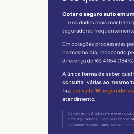
Cotar o seguro auto em um
— e os dados reais mostram q
seguradoras frequentement
Em cotações processadas p
no mesmo dia, recebendo pr
diferença de R$
4.654
(
184
%)
A única forma de saber qual 
consultar várias ao mesmo 
faz:
consulta 18 seguradoras
atendimento.
Os valores mostrados referem-se a cotaç
entre seguradoras — como assistência 24h,
nossos corretores durante o atendimento.