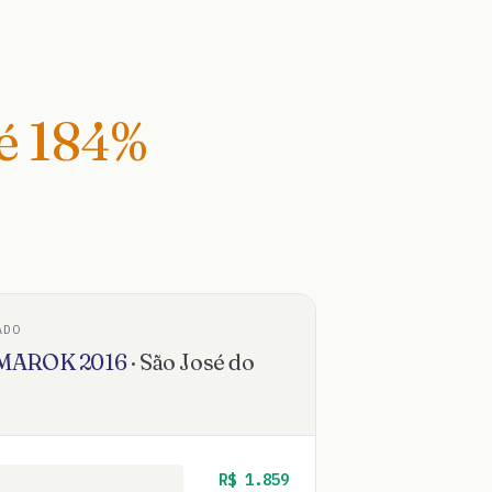
té
184
%
ADO
MAROK
2016
·
São José do
R$
1.859