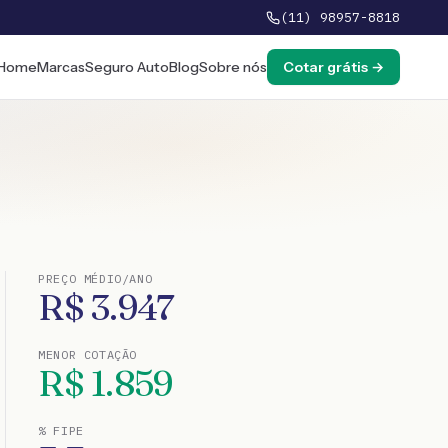
(11) 98957-8818
Home
Marcas
Seguro Auto
Blog
Sobre nós
Cotar grátis →
PREÇO MÉDIO/ANO
R$
3.947
MENOR COTAÇÃO
R$
1.859
% FIPE