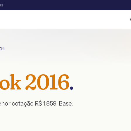
as
16
ok
2016
.
menor cotação R$
1.859
. Base: