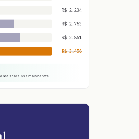
R$
2.234
R$
2.753
R$
2.861
R$
3.456
a mais cara, vs a mais barata
al