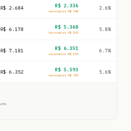
R$
2.336
R$
2.684
2.6
%
economize R$
348
R$
5.368
R$
6.178
5.8
%
economize R$
810
R$
6.351
R$
7.181
6.7
%
economize R$
830
R$
5.593
R$
6.352
5.6
%
economize R$
758
urto.