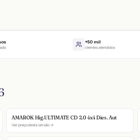
nos
+50 mil
cado
clientes atendidos
6
AMAROK Hig.ULTIMATE CD 2.0 4x4 Dies. Aut
Ver preço desta versão →