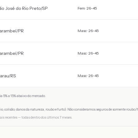
ão José do Rio Preto
/
SP
Fem · 26-45
arambeí
/
PR
Masc · 26-45
arambeí
/
PR
Masc · 26-45
arau
/
RS
Masc · 26-45
a 5% a 15% abaixo do mercado.
io, colisão, danos da natureza, roubo e furto). Não consideramos seguros de somente roubo/f
ais recentes — todas dentro dos últimos 7 meses.