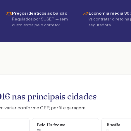
Preços idênticos ao balcão
Economia média 30
Regulados por SUSEP — sem
vs contratar direto na
custo extra pelo corretor
seguradora
016
nas principais cidades
m variar conforme CEP, perfil e garagem
Belo Horizonte
Brasília
MG
DF