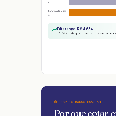
B
Seguradora
C
Diferença: R$
4.654
184
% a mais quem contratou a mais cara, 
O QUE OS DADOS MOSTRAM
Por que cotar