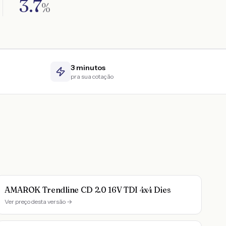
3.7
%
3 minutos
pra sua cotação
AMAROK Trendline CD 2.0 16V TDI 4x4 Dies
Ver preço desta versão →