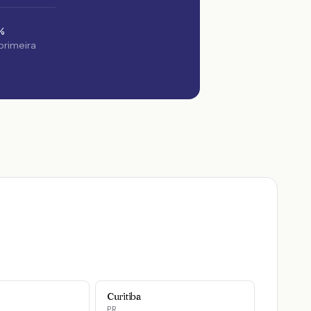
%
 primeira
Curitiba
PR