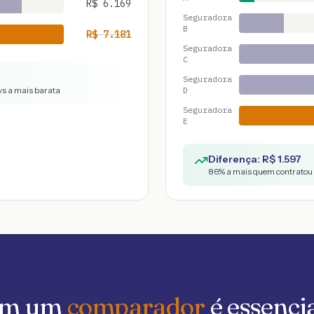
R$
6.169
Seguradora
B
R$
7.181
Seguradora
C
Seguradora
vs a mais barata
D
Seguradora
E
Diferença: R$
1.597
86
% a mais quem contratou 
 em um
comparador
é essenci