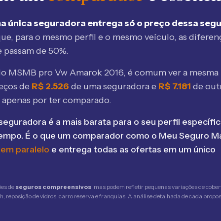
a única seguradora entrega só o preço dessa seg
ue, para o mesmo perfil e o mesmo veículo, as diferen
e passam de 50%.
elo MSMB
pro Vw Amarok 2016
, é comum ver a mesma 
eços de
R$
2.526
de uma seguradora e
R$
7.181
de out
 apenas por ter comparado.
seguradora é a mais barata para o seu perfil específic
tempo. É o que um comparador como o Meu Seguro Ma
 em paralelo
e entrega todas as ofertas em um único
ões de
seguros compreensivos
, mas podem refletir pequenas variações de cober
 reposição de vidros, carro reserva e franquias. A análise detalhada de cada propost