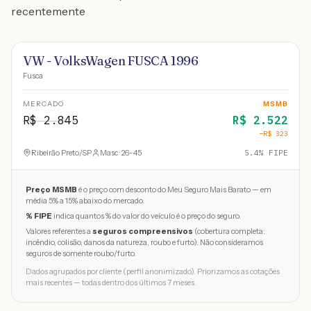
recentemente
VW - VolksWagen FUSCA 1996
Fusca
MERCADO
MSMB
R$
2.845
R$
2.522
−R$
323
Ribeirão Preto
/
SP
Masc · 26-45
5.4
% FIPE
Preço MSMB
é o preço com desconto do Meu Seguro Mais Barato — em
média 5% a 15% abaixo do mercado.
% FIPE
indica quantos % do valor do veículo é o preço do seguro.
Valores referentes a
seguros compreensivos
(cobertura completa:
incêndio, colisão, danos da natureza, roubo e furto). Não consideramos
seguros de somente roubo/furto.
Dados agrupados por cliente (perfil anonimizado). Priorizamos as cotações
mais recentes — todas dentro dos últimos 7 meses.