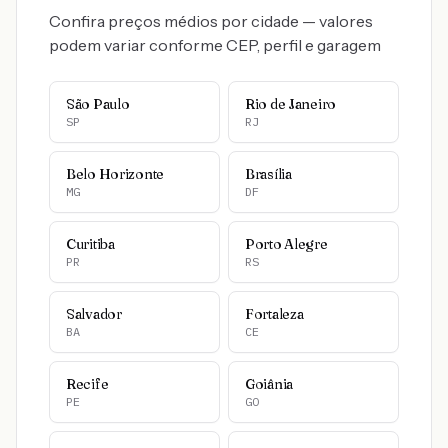
Confira preços médios por cidade — valores
podem variar conforme CEP, perfil e garagem
São Paulo
Rio de Janeiro
SP
RJ
Belo Horizonte
Brasília
MG
DF
Curitiba
Porto Alegre
PR
RS
Salvador
Fortaleza
BA
CE
Recife
Goiânia
PE
GO