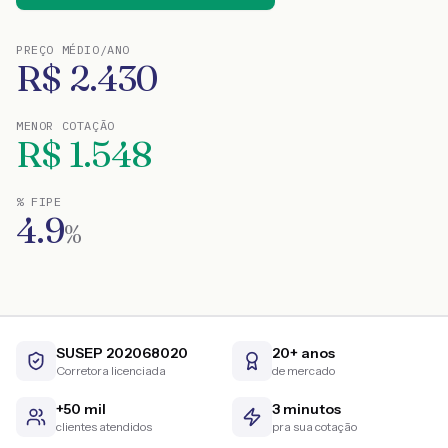
PREÇO MÉDIO/ANO
R$
2.430
MENOR COTAÇÃO
R$
1.548
% FIPE
4.9
%
SUSEP 202068020
20+ anos
Corretora licenciada
de mercado
+50 mil
3 minutos
clientes atendidos
pra sua cotação