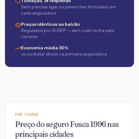
1 cotação, 18 respostas
Sem precisar ligar ou preencher formulário em
cada seguradora
Preços idênticos ao balcão
Regulados por SUSEP — sem custo extra pelo
corretor
Economia média 30%
vs contratar direto na primeira seguradora
POR CIDADE
Preço do seguro
Fusca
1996
nas
principais cidades