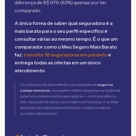
diferença de R$
976
(
63
%) apenas por ter
comparado.
A única forma de saber qual seguradora é a
mais barata para o seu perfil específico é
consultar várias ao mesmo tempo. É o que um
comparador como o Meu Seguro Mais Barato
faz:
consulta 18 seguradoras em paralelo
e
entrega todas as ofertas em um único
atendimento.
Os valores mostrados referem-se a cotações de
seguros
compreensivos
, mas podem refletir pequenas variações de
cobertura acessória entre seguradoras — como assistência
24h, reposição de vidros, carro reserva e franquias. A análise
detalhada de cada proposta é feita por nossos corretores
durante o atendimento.