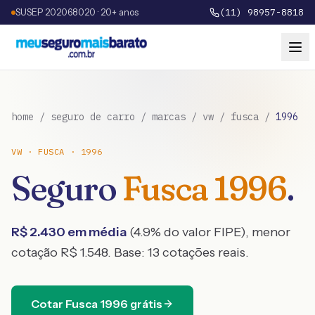
SUSEP 202068020 · 20+ anos
(11) 98957-8818
home
/
seguro de carro
/
marcas
/
vw
/
fusca
/
1996
VW
·
FUSCA
·
1996
Seguro
Fusca
1996
.
R$
2.430
em média
(
4.9
% do valor FIPE), menor
cotação R$
1.548
. Base:
13
cotações reais.
Cotar
Fusca
1996
grátis