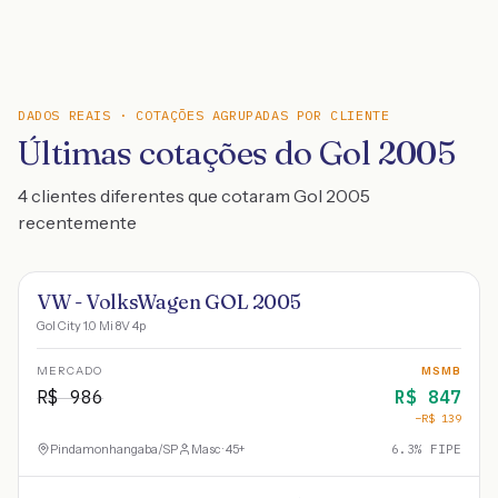
DADOS REAIS · COTAÇÕES AGRUPADAS POR CLIENTE
Últimas cotações do Gol 2005
4 clientes diferentes que cotaram Gol 2005
recentemente
VW - VolksWagen GOL 2005
Gol City 1.0 Mi 8V 4p
MERCADO
MSMB
R$
986
R$
847
−R$
139
Pindamonhangaba
/
SP
Masc · 45+
6.3
% FIPE