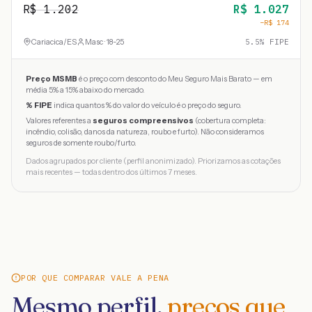
R$
1.202
R$
1.027
−R$
174
Cariacica
/
ES
Masc · 18-25
5.5
% FIPE
Preço MSMB
é o preço com desconto do Meu Seguro Mais Barato — em
média 5% a 15% abaixo do mercado.
% FIPE
indica quantos % do valor do veículo é o preço do seguro.
Valores referentes a
seguros compreensivos
(cobertura completa:
incêndio, colisão, danos da natureza, roubo e furto). Não consideramos
seguros de somente roubo/furto.
Dados agrupados por cliente (perfil anonimizado). Priorizamos as cotações
mais recentes — todas dentro dos últimos 7 meses.
POR QUE COMPARAR VALE A PENA
Mesmo perfil,
preços que