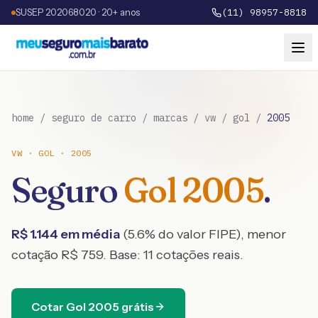
SUSEP 202068020 · 20+ anos
(11) 98957-8818
home
/
seguro de carro
/
marcas
/
vw
/
gol
/
2005
VW
·
GOL
·
2005
Seguro
Gol
2005
.
R$
1.144
em média
(
5.6
% do valor FIPE), menor
cotação R$
759
. Base:
11
cotações reais.
Cotar
Gol
2005
grátis