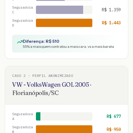
Seguradora
R$
1.359
C
Seguradora
R$
1.443
D
Diferença: R$
510
55
% a mais quem contratou a mais cara, vs a mais barata
CASO
2
· PERFIL ANONIMIZADO
VW - VolksWagen
GOL
2005
·
Florianópolis
/
SC
Seguradora
R$
677
A
Seguradora
R$
950
B