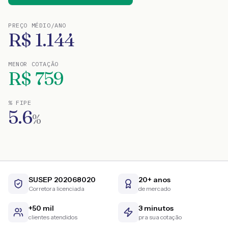
PREÇO MÉDIO/ANO
R$
1.144
MENOR COTAÇÃO
R$
759
% FIPE
5.6
%
SUSEP 202068020
20+ anos
Corretora licenciada
de mercado
+50 mil
3 minutos
clientes atendidos
pra sua cotação