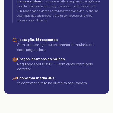
compreensivos
, mas podem refletir pequenas variações de
cobertura acessória entre seguradoras — como assistência
24h, reposição de vidros, carro reserva e franquias. A análise
detalhada de cada proposta é feita por nossos corretores
durante o atendimento.
1 cotação, 18 respostas
Sem precisar ligar ou preencher formulário em
cada seguradora
Preços idênticos ao balcão
Regulados por SUSEP — sem custo extra pelo
corretor
Economia média 30%
vs contratar direto na primeira seguradora