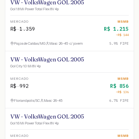
VW - VolksWagen GOL 2005
Gol 1.8 Mi Power Total Flex 8V 4p
MERCADO
MSMB
R$
1.359
R$
1.215
−R$
144
Poços de Caldas
/
MG
Masc · 26-45 · c/ jovem
5.9
% FIPE
VW - VolksWagen GOL 2005
Gol City 1.0 Mi 8V 4p
MERCADO
MSMB
R$
992
R$
856
−R$
136
Florianópolis
/
SC
Masc · 26-45
6.7
% FIPE
VW - VolksWagen GOL 2005
Gol 1.6 Mi Power Total Flex 8V 4p
MERCADO
MSMB