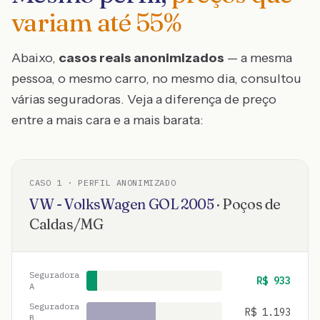
variam até
55
%
Abaixo,
casos reais anonimizados
— a mesma
pessoa, o mesmo carro, no mesmo dia, consultou
várias seguradoras. Veja a diferença de preço
entre a mais cara e a mais barata:
CASO
1
· PERFIL ANONIMIZADO
VW - VolksWagen
GOL
2005
·
Poços de
Caldas
/
MG
Seguradora
R$
933
A
Seguradora
R$
1.193
B