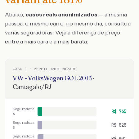
Abaixo,
casos reais anonimizados
— a mesma
pessoa, o mesmo carro, no mesmo dia, consultou
várias seguradoras. Veja a diferença de preço
entre a mais cara e a mais barata:
CASO
1
· PERFIL ANONIMIZADO
VW - VolksWagen
GOL
2015
·
Cantagalo
/
RJ
Seguradora
R$
765
A
Seguradora
R$
828
B
Seguradora
R$
901