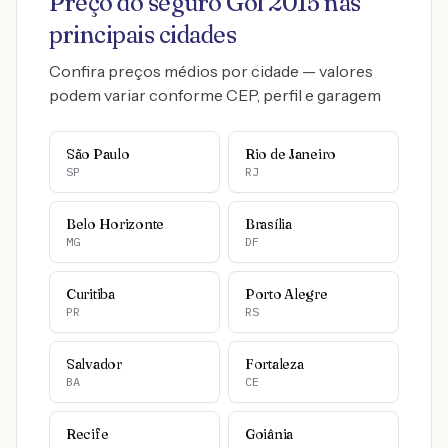
Preço do seguro
Gol
2015
nas
principais cidades
Confira preços médios por cidade — valores
podem variar conforme CEP, perfil e garagem
São Paulo
Rio de Janeiro
SP
RJ
Belo Horizonte
Brasília
MG
DF
Curitiba
Porto Alegre
PR
RS
Salvador
Fortaleza
BA
CE
Recife
Goiânia