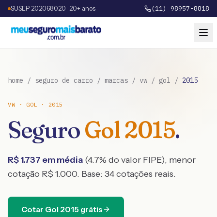
SUSEP 202068020 · 20+ anos
(11) 98957-8818
home
/
seguro de carro
/
marcas
/
vw
/
gol
/
2015
VW
·
GOL
·
2015
Seguro
Gol
2015
.
R$
1.737
em média
(
4.7
% do valor FIPE), menor
cotação R$
1.000
. Base:
34
cotações reais.
Cotar
Gol
2015
grátis