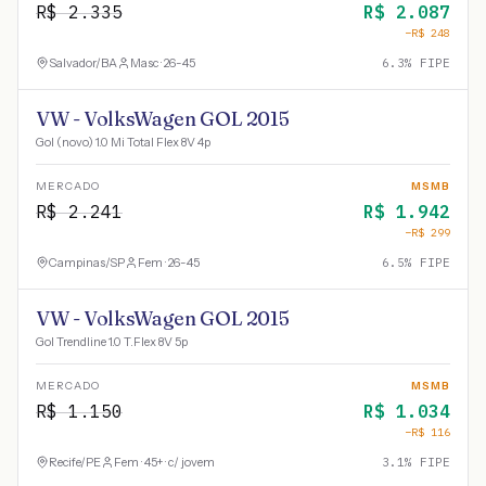
R$
2.335
R$
2.087
−R$
248
Salvador
/
BA
Masc · 26-45
6.3
% FIPE
VW - VolksWagen GOL 2015
Gol (novo) 1.0 Mi Total Flex 8V 4p
MERCADO
MSMB
R$
2.241
R$
1.942
−R$
299
Campinas
/
SP
Fem · 26-45
6.5
% FIPE
VW - VolksWagen GOL 2015
Gol Trendline 1.0 T.Flex 8V 5p
MERCADO
MSMB
R$
1.150
R$
1.034
−R$
116
Recife
/
PE
Fem · 45+ · c/ jovem
3.1
% FIPE