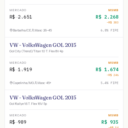
MERCADO
MSMB
R$
2.651
R$
2.268
−R$
383
Barbalha
/
CE
Masc · 26-45
6.8
% FIPE
VW - VolksWagen GOL 2015
Gol City (Trend)/Titan 1.0 T. Flex 8V 4p
MERCADO
MSMB
R$
1.919
R$
1.674
−R$
246
Capelinha
/
MG
Masc · 45+
5.4
% FIPE
VW - VolksWagen GOL 2015
Gol Rallye 1.6 T. Flex 16V 5p
MERCADO
MSMB
R$
989
R$
935
−R$
54