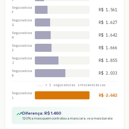
Seguradora
R$
1.561
F
Seguradora
R$
1.627
G
Seguradora
R$
1.642
H
Seguradora
R$
1.666
I
Seguradora
R$
1.855
J
Seguradora
R$
2.033
K
... +
1
seguradoras intermediárias
Seguradora
R$
2.682
L
Diferença: R$
1.460
120
% a mais quem contratou a mais cara, vs a mais barata