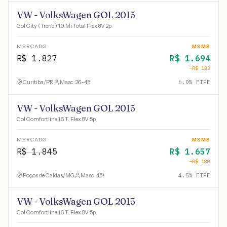
VW - VolksWagen GOL 2015
Gol City (Trend) 1.0 Mi Total Flex 8V 2p
MERCADO
MSMB
R$
1.827
R$
1.694
−R$
133
Curitiba
/
PR
Masc · 26-45
6.0
% FIPE
VW - VolksWagen GOL 2015
Gol Comfortline 1.6 T. Flex 8V 5p
MERCADO
MSMB
R$
1.845
R$
1.657
−R$
188
Poços de Caldas
/
MG
Masc · 45+
4.5
% FIPE
VW - VolksWagen GOL 2015
Gol Comfortline 1.6 T. Flex 8V 5p