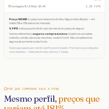
Cantagalo
/
RJ
Masc · 26-45
2.2
% FIPE
Preço MSMB
é o preço com desconto do Meu Seguro Mais Barato — em
média 5% a 15% abaixo do mercado.
% FIPE
indica quantos % do valor do veículo é o preço do seguro.
Valores referentes a
seguros compreensivos
(cobertura completa:
incêndio, colisão, danos da natureza, roubo e furto). Não consideramos
seguros de somente roubo/furto.
Dados agrupados por cliente (perfil anonimizado). Priorizamos as cotações
mais recentes — todas dentro dos últimos 7 meses.
POR QUE COMPARAR VALE A PENA
Mesmo perfil,
preços que
variam até
181
%