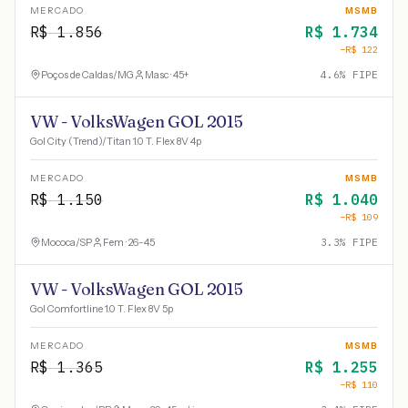
MERCADO
MSMB
R$
1.856
R$
1.734
−R$
122
Poços de Caldas
/
MG
Masc · 45+
4.6
% FIPE
VW - VolksWagen GOL 2015
Gol City (Trend)/Titan 1.0 T. Flex 8V 4p
MERCADO
MSMB
R$
1.150
R$
1.040
−R$
109
Mococa
/
SP
Fem · 26-45
3.3
% FIPE
VW - VolksWagen GOL 2015
Gol Comfortline 1.0 T. Flex 8V 5p
MERCADO
MSMB
R$
1.365
R$
1.255
−R$
110