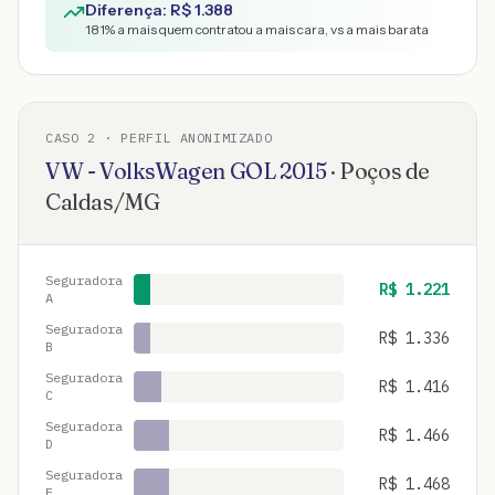
Diferença: R$
1.388
181
% a mais quem contratou a mais cara, vs a mais barata
CASO
2
· PERFIL ANONIMIZADO
VW - VolksWagen
GOL
2015
·
Poços de
Caldas
/
MG
Seguradora
R$
1.221
A
Seguradora
R$
1.336
B
Seguradora
R$
1.416
C
Seguradora
R$
1.466
D
Seguradora
R$
1.468
E