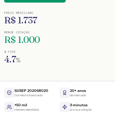
PREÇO MÉDIO/ANO
R$
1.737
MENOR COTAÇÃO
R$
1.000
% FIPE
4.7
%
SUSEP 202068020
20+ anos
Corretora licenciada
de mercado
+50 mil
3 minutos
clientes atendidos
pra sua cotação