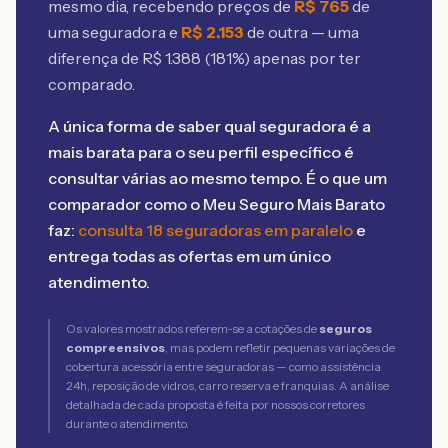
mesmo dia, recebendo preços de
R$
765
de
uma seguradora e
R$
2.153
de outra — uma
diferença de R$
1.388
(
181
%) apenas por ter
comparado.
A única forma de saber qual seguradora é a
mais barata para o seu perfil específico é
consultar várias ao mesmo tempo. É o que um
comparador como o Meu Seguro Mais Barato
faz:
consulta 18 seguradoras em paralelo
e
entrega todas as ofertas em um único
atendimento.
Os valores mostrados referem-se a cotações de
seguros
compreensivos
, mas podem refletir pequenas variações de
cobertura acessória entre seguradoras — como assistência
24h, reposição de vidros, carro reserva e franquias. A análise
detalhada de cada proposta é feita por nossos corretores
durante o atendimento.