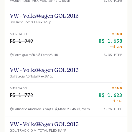
Queimadas
/
PB
Masc · 26-45 · c/ jovem
3.4
% FIPE
VW - VolksWagen GOL 2015
Gol Trendline 1.0 T.Flex 8V 3p
MERCADO
MSMB
R$
1.949
R$
1.658
−R$
291
Formigueiro
/
RS
Fem · 26-45
5.3
% FIPE
VW - VolksWagen GOL 2015
Gol Special 1.0 Total Flex 8V 5p
MERCADO
MSMB
R$
1.772
R$
1.623
−R$
149
Balneário Arroio do Silva
/
SC
Masc · 26-45 · c/ jovem
4.7
% FIPE
VW - VolksWagen GOL 2015
GOL TRACK 1.0 MI TOTAL FLEX 8V 4P