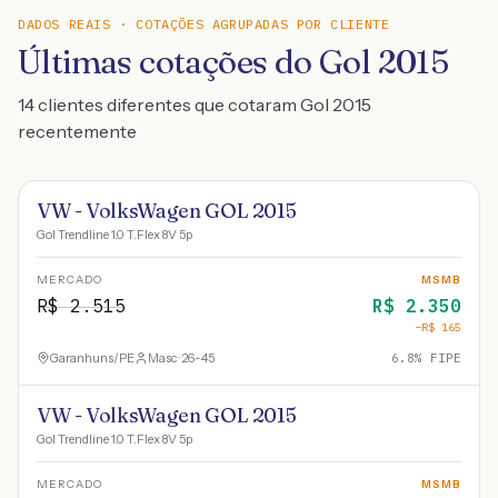
DADOS REAIS · COTAÇÕES AGRUPADAS POR CLIENTE
Últimas cotações do Gol 2015
14 clientes diferentes que cotaram Gol 2015
recentemente
VW - VolksWagen GOL 2015
Gol Trendline 1.0 T.Flex 8V 5p
MERCADO
MSMB
R$
2.515
R$
2.350
−R$
165
Garanhuns
/
PE
Masc · 26-45
6.8
% FIPE
VW - VolksWagen GOL 2015
Gol Trendline 1.0 T.Flex 8V 5p
MERCADO
MSMB