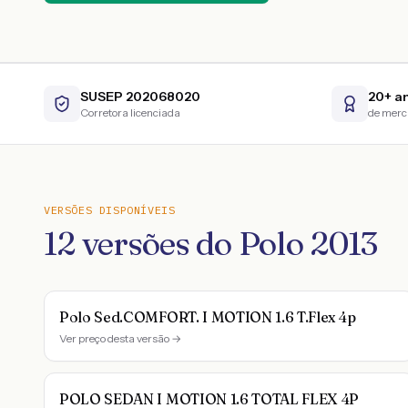
SUSEP 202068020
20+ a
Corretora licenciada
de mer
VERSÕES DISPONÍVEIS
12
versões do
Polo
2013
Polo Sed.COMFORT. I MOTION 1.6 T.Flex 4p
Ver preço desta versão →
POLO SEDAN I MOTION 1.6 TOTAL FLEX 4P