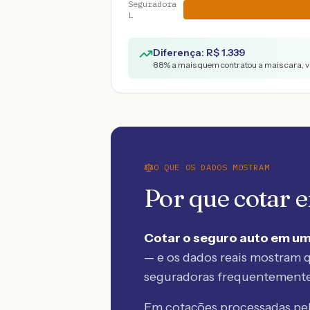
Seguradora
L
Diferença: R$
1.339
88
% a mais quem contratou a mais cara, v
O QUE OS DADOS MOSTRAM
Por que cotar
Cotar o seguro auto em um
— e os dados reais mostram q
seguradoras frequentement
Em cotações processadas p