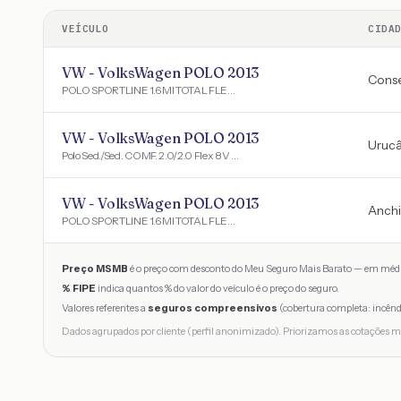
VEÍCULO
CIDA
VW - VolksWagen POLO 2013
Conse
POLO SPORTLINE 1.6 MI TOTAL FLEX 8V 5P
VW - VolksWagen POLO 2013
Urucâ
Polo Sed./Sed. COMF. 2.0/2.0 Flex 8V 4p
VW - VolksWagen POLO 2013
Anchi
POLO SPORTLINE 1.6 MI TOTAL FLEX 8V 5P
Preço MSMB
é o preço com desconto do Meu Seguro Mais Barato — em médi
% FIPE
indica quantos % do valor do veículo é o preço do seguro.
Valores referentes a
seguros compreensivos
(cobertura completa: incênd
Dados agrupados por cliente (perfil anonimizado). Priorizamos as cotações m