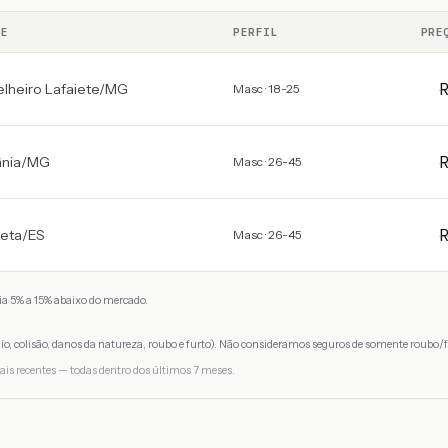
DE
PERFIL
PRE
lheiro Lafaiete
/
MG
Masc · 18-25
nia
/
MG
Masc · 26-45
eta
/
ES
Masc · 26-45
a 5% a 15% abaixo do mercado.
io, colisão, danos da natureza, roubo e furto). Não consideramos seguros de somente roubo/f
ais recentes — todas dentro dos últimos 7 meses.