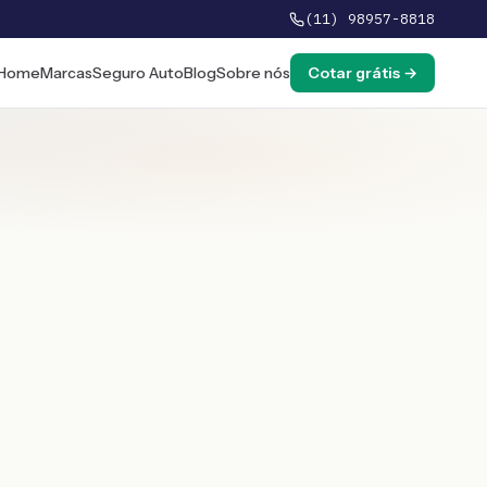
(11) 98957-8818
Home
Marcas
Seguro Auto
Blog
Sobre nós
Cotar grátis →