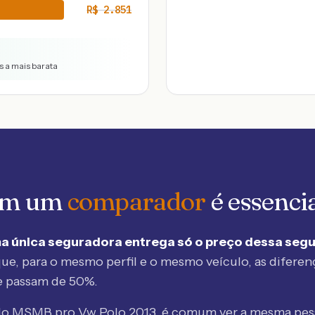
R$
2.851
s a mais barata
 em um
comparador
é essenci
a única seguradora entrega só o preço dessa seg
ue, para o mesmo perfil e o mesmo veículo, as diferen
e passam de 50%.
elo MSMB
pro Vw Polo 2013
, é comum ver a mesma pes