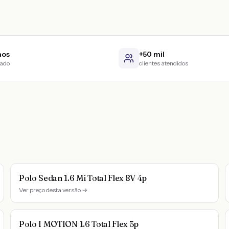
nos
+50 mil
cado
clientes atendidos
Polo Sedan 1.6 Mi Total Flex 8V 4p
Ver preço desta versão →
Polo I MOTION 1.6 Total Flex 5p