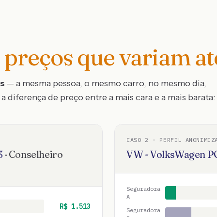
preços que variam a
os
— a mesma pessoa, o mesmo carro, no mesmo dia,
a diferença de preço entre a mais cara e a mais barata:
CASO
2
· PERFIL ANONIMIZ
3
·
Conselheiro
VW - VolksWagen
P
Seguradora
A
R$
1.513
Seguradora