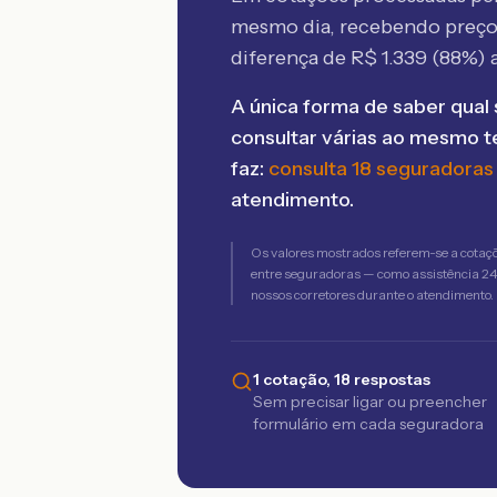
mesmo dia, recebendo preç
diferença de R$
1.339
(
88
%) 
A única forma de saber qual 
consultar várias ao mesmo 
faz:
consulta 18 seguradoras
atendimento.
Os valores mostrados referem-se a cotaç
entre seguradoras — como assistência 24h,
nossos corretores durante o atendimento.
1 cotação, 18 respostas
Sem precisar ligar ou preencher
formulário em cada seguradora