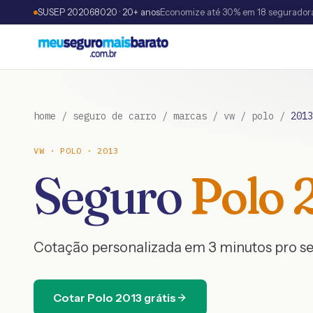
SUSEP 202068020 · 20+ anos
Economize até 30% em 18 segurador
home
/
seguro de carro
/
marcas
/
vw
/
polo
/
2013
VW
·
POLO
·
2013
Seguro
Polo
Cotação personalizada em 3 minutos pro s
Cotar
Polo
2013
grátis