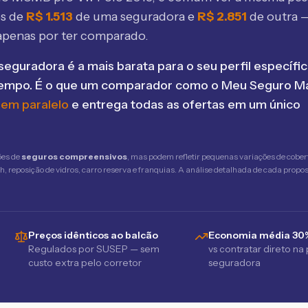
os de
R$
1.513
de uma seguradora e
R$
2.851
de outra 
apenas por ter comparado.
seguradora é a mais barata para o seu perfil específic
tempo. É o que um comparador como o Meu Seguro Ma
 em paralelo
e entrega todas as ofertas em um único
ões de
seguros compreensivos
, mas podem refletir pequenas variações de cober
 reposição de vidros, carro reserva e franquias. A análise detalhada de cada propost
Preços idênticos ao balcão
Economia média 30
Regulados por SUSEP — sem
vs contratar direto na
custo extra pelo corretor
seguradora