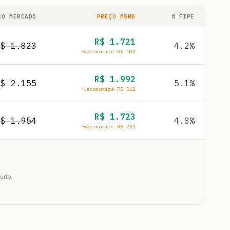
ÇO MERCADO
PREÇO MSMB
% FIPE
R$
1.721
R$
1.823
4.2
%
economize R$
102
R$
1.992
R$
2.155
5.1
%
economize R$
162
R$
1.723
R$
1.954
4.8
%
economize R$
231
urto.