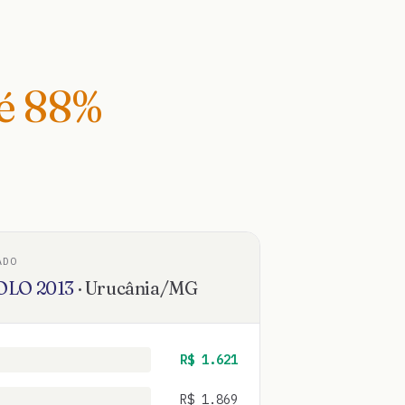
té
88
%
ADO
OLO
2013
·
Urucânia
/
MG
R$
1.621
R$
1.869