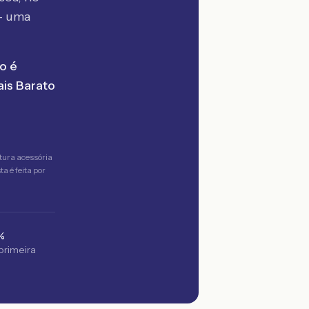
— uma
o é
is Barato
tura acessória
a é feita por
%
 primeira