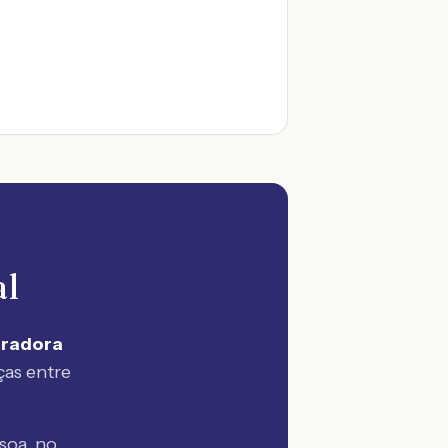
al
uradora
ças entre
soa, no