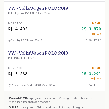
VW - VolksWagen POLO 2019
Polo Highline 200 TSI 1.0 Flex 12V Aut.
MERCADO
MSMB
R$
4.403
R$
3.870
−R$
533
Cambé
/
PR
Masc · 26-45
5.5
% FIPE
VW - VolksWagen POLO 2019
Polo 1.6 MSI Flex 16V 5p
MERCADO
MSMB
R$
3.538
R$
3.291
−R$
247
Ribas do Rio Pardo
/
MS
Masc · 26-45
5.5
% FIPE
Preço MSMB
é o preço com desconto do Meu Seguro Mais Barato — em
média 5% a 15% abaixo do mercado.
% FIPE
indica quantos % do valor do veículo é o preço do seguro.