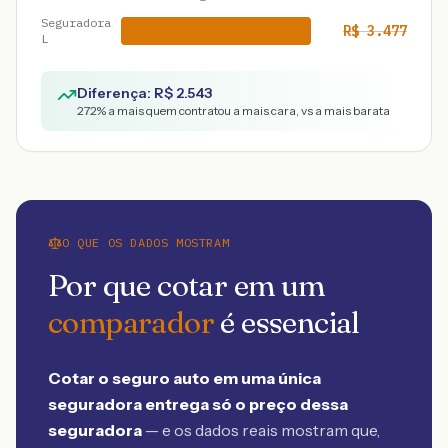
Seguradora
R$
3.477
L
Diferença: R$
2.543
272
% a mais quem contratou a mais cara, vs a mais barata
O QUE OS DADOS MOSTRAM
Por que cotar em um
comparador
é essencial
Cotar o seguro auto em uma única
seguradora entrega só o preço dessa
seguradora
— e os dados reais mostram que,