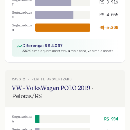
R$
3.916
F
Seguradora
R$
4.055
G
Seguradora
R$
5.300
H
Diferença: R$
4.067
330
% a mais quem contratou a mais cara, vs a mais barata
CASO
2
· PERFIL ANONIMIZADO
VW - VolksWagen
POLO
2019
·
Pelotas
/
RS
Seguradora
R$
934
A
Seguradora