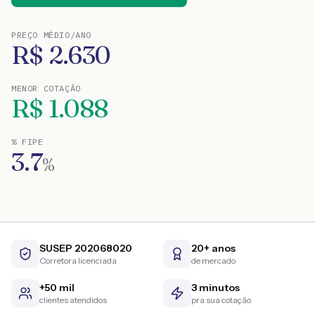
PREÇO MÉDIO/ANO
R$
2.630
MENOR COTAÇÃO
R$
1.088
% FIPE
3.7
%
SUSEP 202068020
20+ anos
Corretora licenciada
de mercado
+50 mil
3 minutos
clientes atendidos
pra sua cotação