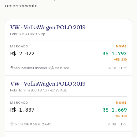
recentemente
VW - VolksWagen POLO 2019
Polo 1.6 MSI Flex 16V 5p
MERCADO
MSMB
R$
2.022
R$
1.793
−R$
230
São José dos Pinhais
/
PR
Masc · 45+
3.1
% FIPE
VW - VolksWagen POLO 2019
Polo Highline 200 TSI 1.0 Flex 12V Aut.
MERCADO
MSMB
R$
1.837
R$
1.669
−R$
168
Ibiúna
/
SP
Masc · 26-45
2.3
% FIPE