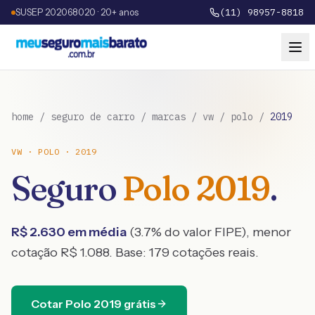
SUSEP 202068020 · 20+ anos
(11) 98957-8818
home
/
seguro de carro
/
marcas
/
vw
/
polo
/
2019
VW
·
POLO
·
2019
Seguro
Polo
2019
.
R$
2.630
em média
(
3.7
% do valor FIPE), menor
cotação R$
1.088
. Base:
179
cotações reais.
Cotar
Polo
2019
grátis