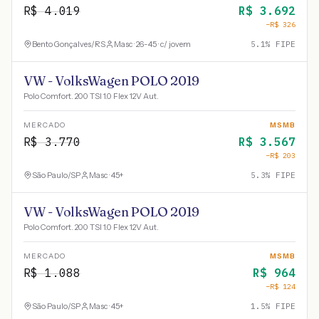
R$
4.019
R$
3.692
−R$
326
Bento Gonçalves
/
RS
Masc · 26-45 · c/ jovem
5.1
% FIPE
VW - VolksWagen POLO 2019
Polo Comfort. 200 TSI 1.0 Flex 12V Aut.
MERCADO
MSMB
R$
3.770
R$
3.567
−R$
203
São Paulo
/
SP
Masc · 45+
5.3
% FIPE
VW - VolksWagen POLO 2019
Polo Comfort. 200 TSI 1.0 Flex 12V Aut.
MERCADO
MSMB
R$
1.088
R$
964
−R$
124
São Paulo
/
SP
Masc · 45+
1.5
% FIPE