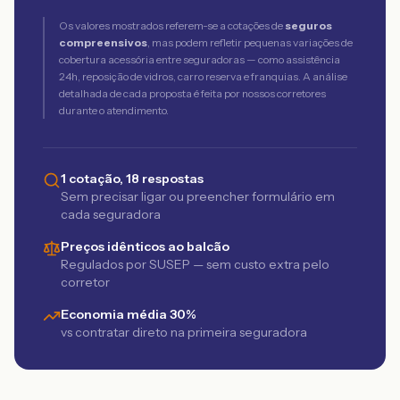
Os valores mostrados referem-se a cotações de
seguros
compreensivos
, mas podem refletir pequenas variações de
cobertura acessória entre seguradoras — como assistência
24h, reposição de vidros, carro reserva e franquias. A análise
detalhada de cada proposta é feita por nossos corretores
durante o atendimento.
1 cotação, 18 respostas
Sem precisar ligar ou preencher formulário em
cada seguradora
Preços idênticos ao balcão
Regulados por SUSEP — sem custo extra pelo
corretor
Economia média 30%
vs contratar direto na primeira seguradora