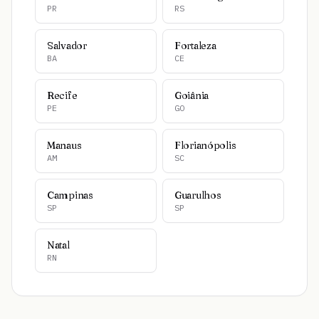
PR
RS
Salvador
Fortaleza
BA
CE
Recife
Goiânia
PE
GO
Manaus
Florianópolis
AM
SC
Campinas
Guarulhos
SP
SP
Natal
RN