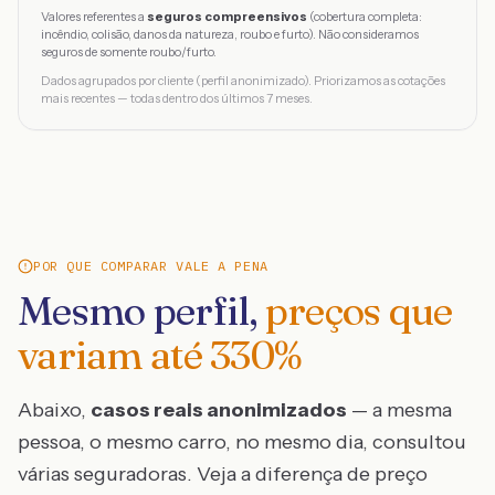
Valores referentes a
seguros compreensivos
(cobertura completa:
incêndio, colisão, danos da natureza, roubo e furto). Não consideramos
seguros de somente roubo/furto.
Dados agrupados por cliente (perfil anonimizado). Priorizamos as cotações
mais recentes — todas dentro dos últimos 7 meses.
POR QUE COMPARAR VALE A PENA
Mesmo perfil,
preços que
variam até
330
%
Abaixo,
casos reais anonimizados
— a mesma
pessoa, o mesmo carro, no mesmo dia, consultou
várias seguradoras. Veja a diferença de preço