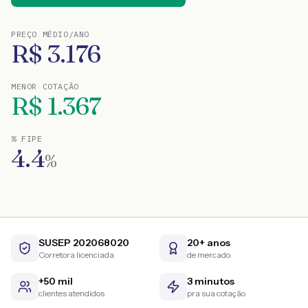
PREÇO MÉDIO/ANO
R$
3.176
MENOR COTAÇÃO
R$
1.367
% FIPE
4.4
%
SUSEP 202068020
20+ anos
Corretora licenciada
de mercado
+50 mil
3 minutos
clientes atendidos
pra sua cotação