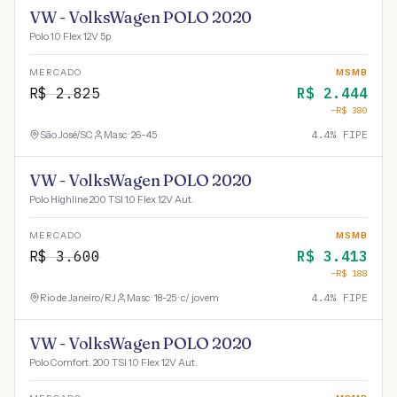
VW - VolksWagen POLO 2020
Polo 1.0 Flex 12V 5p
MERCADO
MSMB
R$
2.825
R$
2.444
−R$
380
São José
/
SC
Masc · 26-45
4.4
% FIPE
VW - VolksWagen POLO 2020
Polo Highline 200 TSI 1.0 Flex 12V Aut.
MERCADO
MSMB
R$
3.600
R$
3.413
−R$
188
Rio de Janeiro
/
RJ
Masc · 18-25 · c/ jovem
4.4
% FIPE
VW - VolksWagen POLO 2020
Polo Comfort. 200 TSI 1.0 Flex 12V Aut.