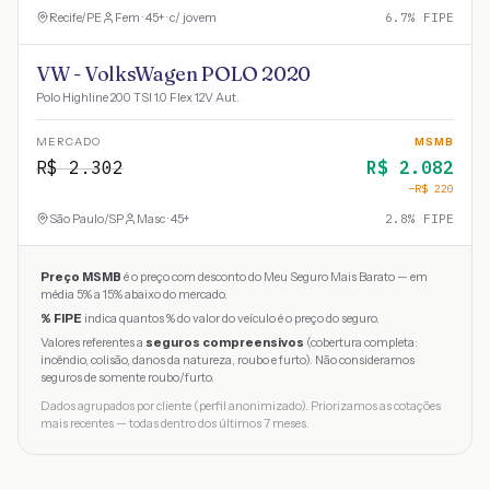
Recife
/
PE
Fem · 45+ · c/ jovem
6.7
% FIPE
VW - VolksWagen POLO 2020
Polo Highline 200 TSI 1.0 Flex 12V Aut.
MERCADO
MSMB
R$
2.302
R$
2.082
−R$
220
São Paulo
/
SP
Masc · 45+
2.8
% FIPE
Preço MSMB
é o preço com desconto do Meu Seguro Mais Barato — em
média 5% a 15% abaixo do mercado.
% FIPE
indica quantos % do valor do veículo é o preço do seguro.
Valores referentes a
seguros compreensivos
(cobertura completa:
incêndio, colisão, danos da natureza, roubo e furto). Não consideramos
seguros de somente roubo/furto.
Dados agrupados por cliente (perfil anonimizado). Priorizamos as cotações
mais recentes — todas dentro dos últimos 7 meses.