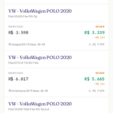
VW - VolksWagen POLO 2020
Polo 1.6 MSI Flex 16V 5p
MERCADO
MSMB
R$
3.598
R$
3.339
−R$
259
Jaraguá
/
GO
Masc · 26-45
5.5
% FIPE
VW - VolksWagen POLO 2020
Polo GTS 1.4 TSI 16V Flex
MERCADO
MSMB
R$
6.017
R$
5.665
−R$
352
Americana
/
SP
Masc · 26-45
5.9
% FIPE
VW - VolksWagen POLO 2020
Polo 1.6 MSI Total Flex 16V 5p Aut.