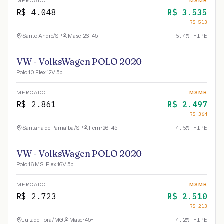
MERCADO
MSMB
R$
4.048
R$
3.535
−R$
513
Santo André
/
SP
Masc · 26-45
5.4
% FIPE
VW - VolksWagen POLO 2020
Polo 1.0 Flex 12V 5p
MERCADO
MSMB
R$
2.861
R$
2.497
−R$
364
Santana de Parnaíba
/
SP
Fem · 26-45
4.5
% FIPE
VW - VolksWagen POLO 2020
Polo 1.6 MSI Flex 16V 5p
MERCADO
MSMB
R$
2.723
R$
2.510
−R$
213
Juiz de Fora
/
MG
Masc · 45+
4.2
% FIPE