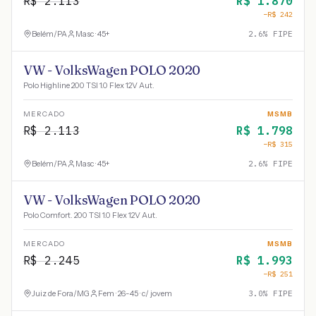
R$
2.113
R$
1.870
−R$
242
Belém
/
PA
Masc · 45+
2.6
% FIPE
VW - VolksWagen POLO 2020
Polo Highline 200 TSI 1.0 Flex 12V Aut.
MERCADO
MSMB
R$
2.113
R$
1.798
−R$
315
Belém
/
PA
Masc · 45+
2.6
% FIPE
VW - VolksWagen POLO 2020
Polo Comfort. 200 TSI 1.0 Flex 12V Aut.
MERCADO
MSMB
R$
2.245
R$
1.993
−R$
251
Juiz de Fora
/
MG
Fem · 26-45 · c/ jovem
3.0
% FIPE