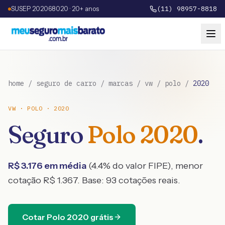
SUSEP 202068020 · 20+ anos
(11) 98957-8818
home
/
seguro de carro
/
marcas
/
vw
/
polo
/
2020
VW
·
POLO
·
2020
Seguro
Polo
2020
.
R$
3.176
em média
(
4.4
% do valor FIPE), menor
cotação R$
1.367
. Base:
93
cotações reais.
Cotar
Polo
2020
grátis