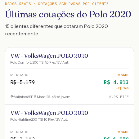
DADOS REAIS · COTAÇÕES AGRUPADAS POR CLIENTE
Últimas cotações do Polo 2020
15 clientes diferentes que cotaram Polo 2020
recentemente
VW - VolksWagen POLO 2020
Polo Comfort. 200 TSI 1.0 Flex 12V Aut.
MERCADO
MSMB
R$
5.179
R$
4.813
−R$
365
Valinhos
/
SP
Masc · 26-45 · c/ jovem
6.9
% FIPE
VW - VolksWagen POLO 2020
Polo Highline 200 TSI 1.0 Flex 12V Aut.
MERCADO
MSMB