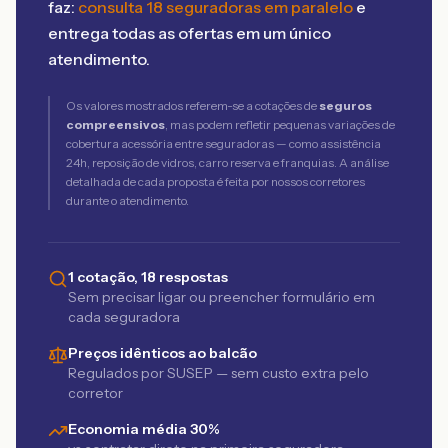
faz:
consulta 18 seguradoras em paralelo
e
entrega todas as ofertas em um único
atendimento.
Os valores mostrados referem-se a cotações de
seguros
compreensivos
, mas podem refletir pequenas variações de
cobertura acessória entre seguradoras — como assistência
24h, reposição de vidros, carro reserva e franquias. A análise
detalhada de cada proposta é feita por nossos corretores
durante o atendimento.
1 cotação, 18 respostas
Sem precisar ligar ou preencher formulário em
cada seguradora
Preços idênticos ao balcão
Regulados por SUSEP — sem custo extra pelo
corretor
Economia média 30%