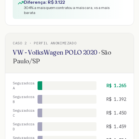
Diferença: R$
3.122
304
% a mais quem contratou a mais cara, vs a mais
barata
CASO
2
· PERFIL ANONIMIZADO
VW - VolksWagen
POLO
2020
·
São
Paulo
/
SP
Seguradora
R$
1.265
A
Seguradora
R$
1.392
B
Seguradora
R$
1.450
C
Seguradora
R$
1.459
D
Seguradora