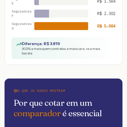
R$
1.584
E
Seguradora
R$
2.302
F
Seguradora
R$
5.084
G
Diferença: R$
3.819
302
% a mais quem contratou a mais cara, vs a mais
barata
O QUE OS DADOS MOSTRAM
Por que cotar em um
comparador
é essencial