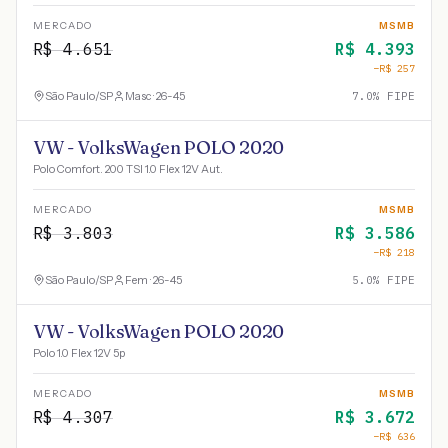
MERCADO
MSMB
R$
4.651
R$
4.393
−R$
257
São Paulo
/
SP
Masc · 26-45
7.0
% FIPE
VW - VolksWagen POLO 2020
Polo Comfort. 200 TSI 1.0 Flex 12V Aut.
MERCADO
MSMB
R$
3.803
R$
3.586
−R$
218
São Paulo
/
SP
Fem · 26-45
5.0
% FIPE
VW - VolksWagen POLO 2020
Polo 1.0 Flex 12V 5p
MERCADO
MSMB
R$
4.307
R$
3.672
−R$
636