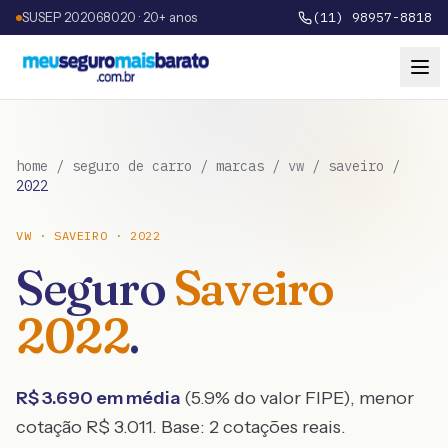
SUSEP 202068020 · 20+ anos
(11) 98957-8818
home
/
seguro de carro
/
marcas
/
vw
/
saveiro
/
2022
VW
·
SAVEIRO
·
2022
Seguro
Saveiro
2022
.
R$
3.690
em média
(
5.9
% do valor FIPE), menor
cotação R$
3.011
. Base:
2
cotações reais.