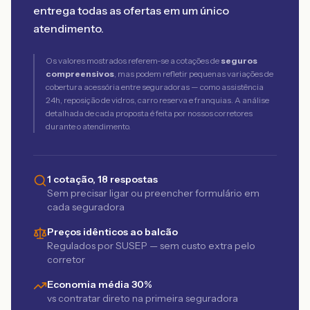
entrega todas as ofertas em um único
atendimento.
Os valores mostrados referem-se a cotações de
seguros
compreensivos
, mas podem refletir pequenas variações de
cobertura acessória entre seguradoras — como assistência
24h, reposição de vidros, carro reserva e franquias. A análise
detalhada de cada proposta é feita por nossos corretores
durante o atendimento.
1 cotação, 18 respostas
Sem precisar ligar ou preencher formulário em
cada seguradora
Preços idênticos ao balcão
Regulados por SUSEP — sem custo extra pelo
corretor
Economia média 30%
vs contratar direto na primeira seguradora