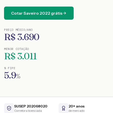
Cotar
Saveiro
2022
grátis
PREÇO MÉDIO/ANO
R$
3.690
MENOR COTAÇÃO
R$
3.011
% FIPE
5.9
%
SUSEP 202068020
20+ anos
Corretora licenciada
de mercado