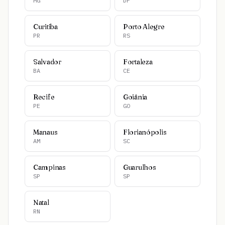
MG
DF
Curitiba
Porto Alegre
PR
RS
Salvador
Fortaleza
BA
CE
Recife
Goiânia
PE
GO
Manaus
Florianópolis
AM
SC
Campinas
Guarulhos
SP
SP
Natal
RN