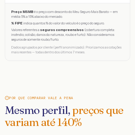
Preço MSMB
é o preço com desconto do Meu Seguro Mais Barato — em
média 5% a 15% abaixo do mercado.
% FIPE
indica quantos % do valor do veículo é o preço do seguro.
Valores referentes a
seguros compreensivos
(cobertura completa:
incêndio, colisão, danos da natureza, roubo e furto). Não consideramos
seguros de somente roubo/furto.
Dados agrupados por cliente (perfil anonimizado). Priorizamos as cotações
mais recentes — todas dentro dos últimos 7 meses.
POR QUE COMPARAR VALE A PENA
Mesmo perfil,
preços que
variam até
140
%