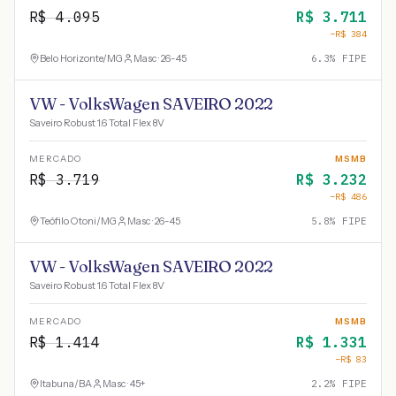
R$
4.095
R$
3.711
−R$
384
Belo Horizonte
/
MG
Masc · 26-45
6.3
% FIPE
VW - VolksWagen SAVEIRO 2022
Saveiro Robust 1.6 Total Flex 8V
MERCADO
MSMB
R$
3.719
R$
3.232
−R$
486
Teófilo Otoni
/
MG
Masc · 26-45
5.8
% FIPE
VW - VolksWagen SAVEIRO 2022
Saveiro Robust 1.6 Total Flex 8V
MERCADO
MSMB
R$
1.414
R$
1.331
−R$
83
Itabuna
/
BA
Masc · 45+
2.2
% FIPE