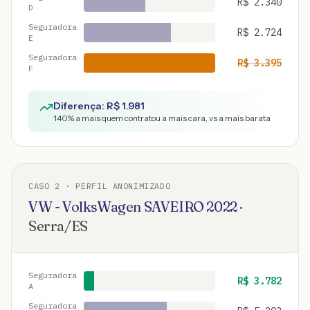
R$
2.340
D
Seguradora
R$
2.724
E
Seguradora
R$
3.395
F
Diferença: R$
1.981
140
% a mais quem contratou a mais cara, vs a mais barata
CASO
2
· PERFIL ANONIMIZADO
VW - VolksWagen
SAVEIRO
2022
·
Serra
/
ES
Seguradora
R$
3.782
A
Seguradora