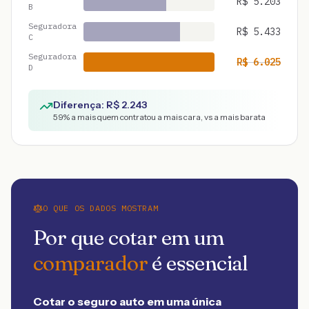
R$
5.203
B
Seguradora
R$
5.433
C
Seguradora
R$
6.025
D
Diferença: R$
2.243
59
% a mais quem contratou a mais cara, vs a mais barata
O QUE OS DADOS MOSTRAM
Por que cotar em um
comparador
é essencial
Cotar o seguro auto em uma única