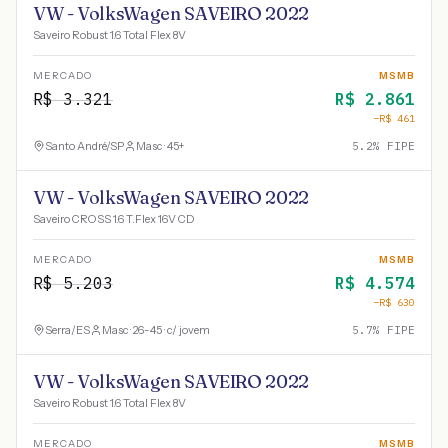
VW - VolksWagen SAVEIRO 2022
Saveiro Robust 1.6 Total Flex 8V
MERCADO
MSMB
R$
3.321
R$
2.861
−R$
461
Santo André
/
SP
Masc · 45+
5.2
% FIPE
VW - VolksWagen SAVEIRO 2022
Saveiro CROSS 1.6 T.Flex 16V CD
MERCADO
MSMB
R$
5.203
R$
4.574
−R$
630
Serra
/
ES
Masc · 26-45 · c/ jovem
5.7
% FIPE
VW - VolksWagen SAVEIRO 2022
Saveiro Robust 1.6 Total Flex 8V
MERCADO
MSMB