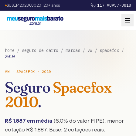
SUSEP 202068020 · 20+ anos
(11) 98957-8818
home
/
seguro de carro
/
marcas
/
vw
/
spacefox
/
2010
VW
·
SPACEFOX
·
2010
Seguro
Spacefox
2010
.
R$
1.887
em média
(
6.0
% do valor FIPE), menor
cotação R$
1.887
. Base:
2
cotações reais.