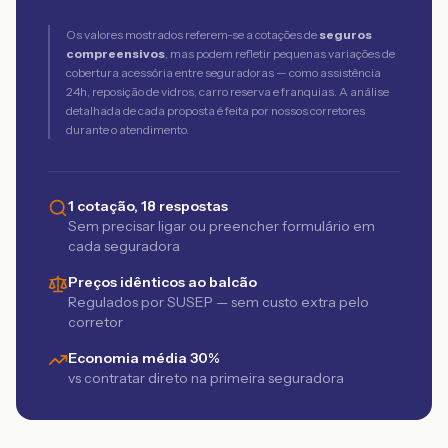
Os valores mostrados referem-se a cotações de
seguros
compreensivos
, mas podem refletir pequenas variações de
cobertura acessória entre seguradoras — como assistência
24h, reposição de vidros, carro reserva e franquias. A análise
detalhada de cada proposta é feita por nossos corretores
durante o atendimento.
1 cotação, 18 respostas
Sem precisar ligar ou preencher formulário em
cada seguradora
Preços idênticos ao balcão
Regulados por SUSEP — sem custo extra pelo
corretor
Economia média 30%
vs contratar direto na primeira seguradora