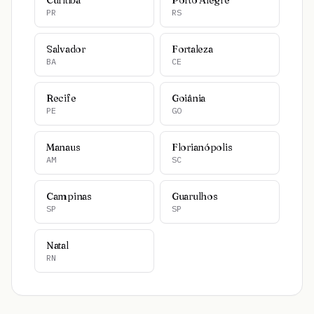
Curitiba
Porto Alegre
PR
RS
Salvador
Fortaleza
BA
CE
Recife
Goiânia
PE
GO
Manaus
Florianópolis
AM
SC
Campinas
Guarulhos
SP
SP
Natal
RN