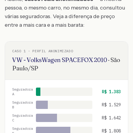
pessoa, o mesmo carro, no mesmo dia, consultou
várias seguradoras. Veja a diferença de preço
entre a mais cara e a mais barata:
CASO
1
· PERFIL ANONIMIZADO
VW - VolksWagen
SPACEFOX
2010
·
São
Paulo
/
SP
Seguradora
R$
1.383
A
Seguradora
R$
1.529
B
Seguradora
R$
1.642
C
Seguradora
R$
1.808