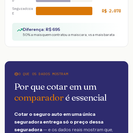
D
Seguradora
R$
2.078
E
Diferença: R$
695
50
% a mais quem contratou a mais cara, vs a mais barata
O QUE OS DADOS MOSTRAM
Por que cotar em um
comparador
é essencial
Cotar o seguro auto em uma única
seguradora entrega só o preço dessa
seguradora
— e os dados reais mostram que,