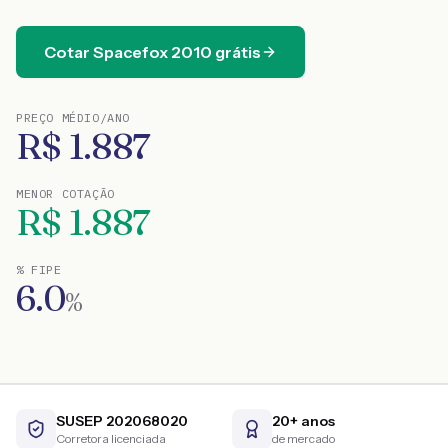
Cotar
Spacefox
2010
grátis
PREÇO MÉDIO/ANO
R$
1.887
MENOR COTAÇÃO
R$
1.887
% FIPE
6.0
%
SUSEP 202068020
20+ anos
Corretora licenciada
de mercado