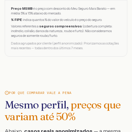
Preço MSMB
é o preço com desconto do Meu Seguro Mais Barato — em
média 5% a 15% abaixo do mercado.
% FIPE
indica quantos % do valor do veículo é o preço do seguro.
Valores referentes a
seguros compreensivos
(cobertura completa:
incêndio, colisão, danos da natureza, roubo e furto). Não consideramos
seguros de somente roubo/furto.
Dados agrupados por cliente (perfil anonimizado). Priorizamos as cotações
mais recentes — todas dentro dos últimos 7 meses.
POR QUE COMPARAR VALE A PENA
Mesmo perfil,
preços que
variam até
50
%
Abaixo,
casos reais anonimizados
— a mesma