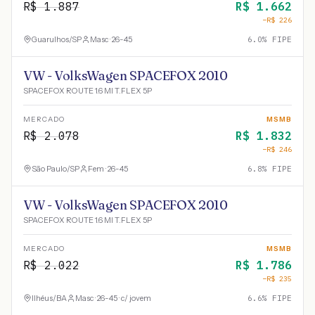
R$
1.887
R$
1.662
−R$
226
Guarulhos
/
SP
Masc · 26-45
6.0
% FIPE
VW - VolksWagen SPACEFOX 2010
SPACEFOX ROUTE 1.6 MI T.FLEX 5P
MERCADO
MSMB
R$
2.078
R$
1.832
−R$
246
São Paulo
/
SP
Fem · 26-45
6.8
% FIPE
VW - VolksWagen SPACEFOX 2010
SPACEFOX ROUTE 1.6 MI T.FLEX 5P
MERCADO
MSMB
R$
2.022
R$
1.786
−R$
235
Ilhéus
/
BA
Masc · 26-45 · c/ jovem
6.6
% FIPE