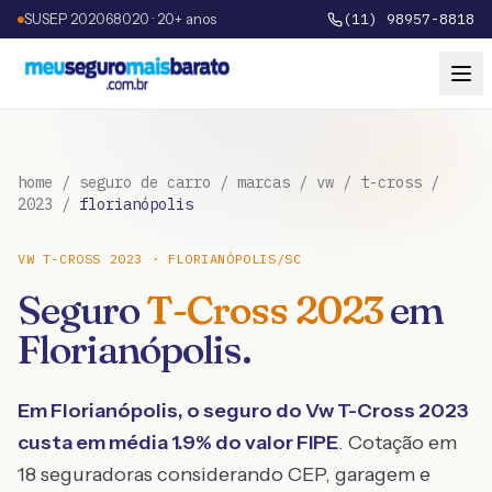
SUSEP 202068020 · 20+ anos
(11) 98957-8818
home
/
seguro de carro
/
marcas
/
vw
/
t-cross
/
2023
/
florianópolis
VW
T-CROSS
2023
·
FLORIANÓPOLIS
/
SC
Seguro
T-Cross
2023
em
Florianópolis
.
Em
Florianópolis
, o seguro do
Vw
T-Cross
2023
custa em média
1.9
% do valor FIPE
. Cotação em
18 seguradoras considerando CEP, garagem e