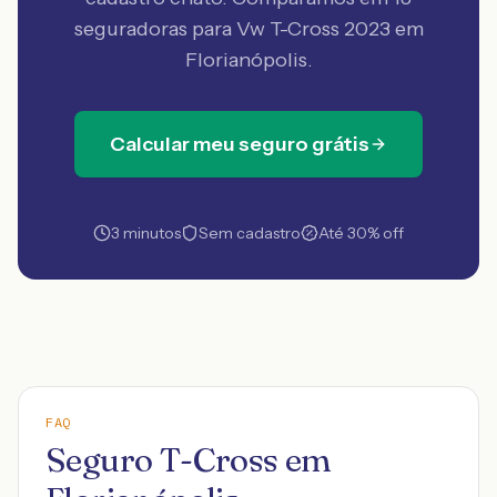
seguradoras
para Vw T-Cross 2023 em
Florianópolis
.
Calcular meu seguro grátis
3 minutos
Sem cadastro
Até 30% off
FAQ
Seguro T-Cross em