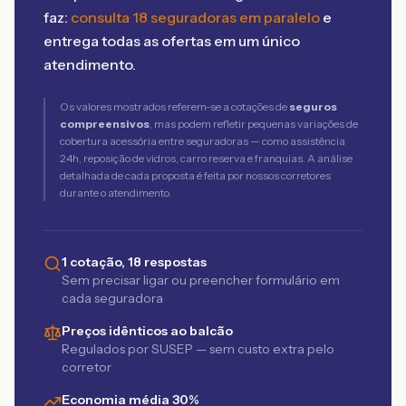
faz:
consulta 18 seguradoras em paralelo
e
entrega todas as ofertas em um único
atendimento.
Os valores mostrados referem-se a cotações de
seguros
compreensivos
, mas podem refletir pequenas variações de
cobertura acessória entre seguradoras — como assistência
24h, reposição de vidros, carro reserva e franquias. A análise
detalhada de cada proposta é feita por nossos corretores
durante o atendimento.
1 cotação, 18 respostas
Sem precisar ligar ou preencher formulário em
cada seguradora
Preços idênticos ao balcão
Regulados por SUSEP — sem custo extra pelo
corretor
Economia média 30%