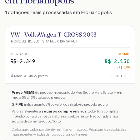
em Florianópolis
1 cotações reais processadas em Florianópolis
VW - VolksWagen T-CROSS 2023
T-CROSS HIG. 250 TSI 1.4 FLEX 16V 5P AUT
MERCADO
MSMB
R$
2.349
R$
2.150
−R$
199
Masc · 26-45 · c/ jovem
1.9
% FIPE
Preço MSMB
é o preço com desconto do Meu Seguro Mais Barato — em
média 5% a 15% abaixo do mercado.
% FIPE
indica quantos % do valor do veículo é o preço do seguro.
Valores referentes a
seguros compreensivos
(cobertura completa:
incêndio, colisão, danos da natureza, roubo e furto). Não consideramos
seguros de somente roubo/furto.
Dados agrupados por cliente (perfil anonimizado). Priorizamos as cotações
mais recentes — todas dentro dos últimos 7 meses.