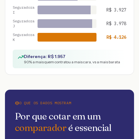
Seguradora
R$
3.927
I
Seguradora
R$
3.978
J
Seguradora
R$
4.126
K
Diferença: R$
1.957
90
% a mais quem contratou a mais cara, vs a mais barata
O QUE OS DADOS MOSTRAM
Por que cotar em um
comparador
é essencial