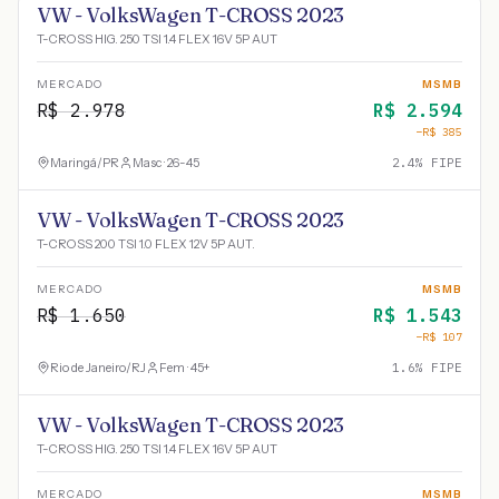
VW - VolksWagen T-CROSS 2023
T-CROSS HIG. 250 TSI 1.4 FLEX 16V 5P AUT
MERCADO
MSMB
R$
2.978
R$
2.594
−R$
385
Maringá
/
PR
Masc · 26-45
2.4
% FIPE
VW - VolksWagen T-CROSS 2023
T-CROSS 200 TSI 1.0 FLEX 12V 5P AUT.
MERCADO
MSMB
R$
1.650
R$
1.543
−R$
107
Rio de Janeiro
/
RJ
Fem · 45+
1.6
% FIPE
VW - VolksWagen T-CROSS 2023
T-CROSS HIG. 250 TSI 1.4 FLEX 16V 5P AUT
MERCADO
MSMB