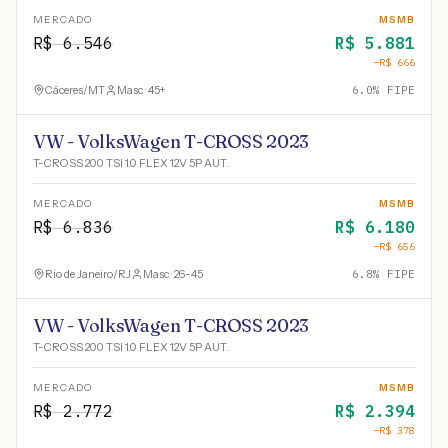
MERCADO
MSMB
R$
6.546
R$
5.881
−R$
666
Cáceres
/
MT
Masc · 45+
6.0
% FIPE
VW - VolksWagen T-CROSS 2023
T-CROSS 200 TSI 1.0 FLEX 12V 5P AUT.
MERCADO
MSMB
R$
6.836
R$
6.180
−R$
656
Rio de Janeiro
/
RJ
Masc · 26-45
6.8
% FIPE
VW - VolksWagen T-CROSS 2023
T-CROSS 200 TSI 1.0 FLEX 12V 5P AUT.
MERCADO
MSMB
R$
2.772
R$
2.394
−R$
378