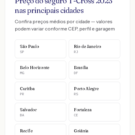
Preço do seguro
T-Cross
2023
nas principais cidades
Confira preços médios por cidade — valores
podem variar conforme CEP, perfil e garagem
São Paulo
Rio de Janeiro
SP
RJ
Belo Horizonte
Brasília
MG
DF
Curitiba
Porto Alegre
PR
RS
Salvador
Fortaleza
BA
CE
Recife
Goiânia