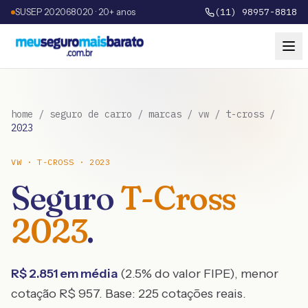
SUSEP 202068020 · 20+ anos
(11) 98957-8818
home
/
seguro de carro
/
marcas
/
vw
/
t-cross
/
2023
VW
·
T-CROSS
·
2023
Seguro
T-Cross
2023
.
R$
2.851
em média
(
2.5
% do valor FIPE), menor
cotação R$
957
. Base:
225
cotações reais.