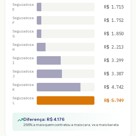
Seguradora
R$
1.715
E
Seguradora
R$
1.752
F
Seguradora
R$
1.850
G
Seguradora
R$
2.213
H
Seguradora
R$
3.299
I
Seguradora
R$
3.387
J
Seguradora
R$
4.742
K
Seguradora
R$
5.749
L
Diferença: R$
4.176
266
% a mais quem contratou a mais cara, vs a mais barata