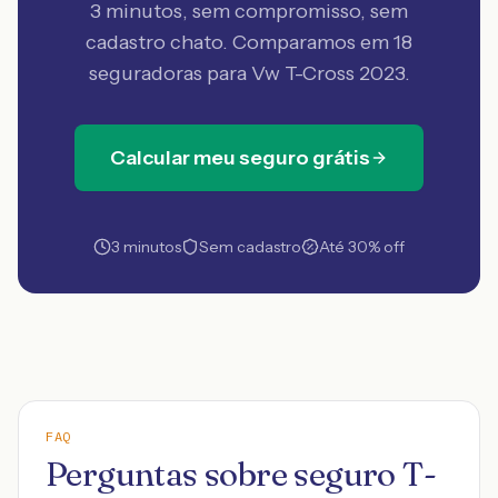
3 minutos, sem compromisso, sem
cadastro chato. Comparamos em 18
seguradoras
para Vw T-Cross 2023
.
Calcular meu seguro grátis
3 minutos
Sem cadastro
Até 30% off
FAQ
Perguntas sobre seguro T-