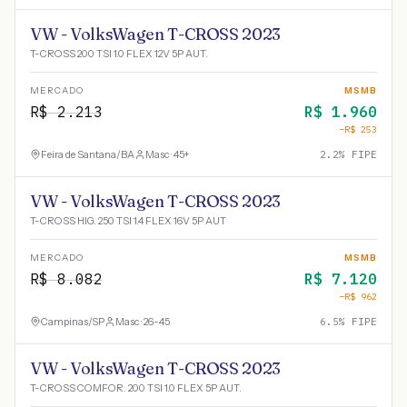
VW - VolksWagen T-CROSS 2023
T-CROSS 200 TSI 1.0 FLEX 12V 5P AUT.
MERCADO
MSMB
R$
2.213
R$
1.960
−R$
253
Feira de Santana
/
BA
Masc · 45+
2.2
% FIPE
VW - VolksWagen T-CROSS 2023
T-CROSS HIG. 250 TSI 1.4 FLEX 16V 5P AUT
MERCADO
MSMB
R$
8.082
R$
7.120
−R$
962
Campinas
/
SP
Masc · 26-45
6.5
% FIPE
VW - VolksWagen T-CROSS 2023
T-CROSS COMFOR. 200 TSI 1.0 FLEX 5P AUT.