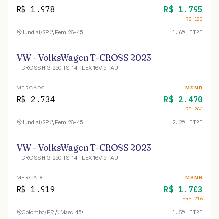
R$
1.978
R$
1.795
−R$
183
Jundiaí
/
SP
Fem · 26-45
1.6
% FIPE
VW - VolksWagen T-CROSS 2023
T-CROSS HIG. 250 TSI 1.4 FLEX 16V 5P AUT
MERCADO
MSMB
R$
2.734
R$
2.470
−R$
264
Jundiaí
/
SP
Fem · 26-45
2.2
% FIPE
VW - VolksWagen T-CROSS 2023
T-CROSS HIG. 250 TSI 1.4 FLEX 16V 5P AUT
MERCADO
MSMB
R$
1.919
R$
1.703
−R$
216
Colombo
/
PR
Masc · 45+
1.5
% FIPE