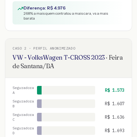
Diferença: R$
4.976
268
% a mais quem contratou a mais cara, vs a mais
barata
CASO
2
· PERFIL ANONIMIZADO
VW - VolksWagen
T-CROSS
2023
·
Feira
de Santana
/
BA
Seguradora
R$
1.573
A
Seguradora
R$
1.607
B
Seguradora
R$
1.636
C
Seguradora
R$
1.693
D