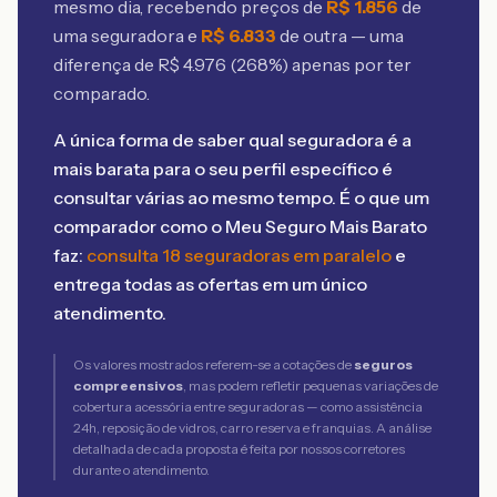
mesmo dia, recebendo preços de
R$
1.856
de
uma seguradora e
R$
6.833
de outra — uma
diferença de R$
4.976
(
268
%) apenas por ter
comparado.
A única forma de saber qual seguradora é a
mais barata para o seu perfil específico é
consultar várias ao mesmo tempo. É o que um
comparador como o Meu Seguro Mais Barato
faz:
consulta 18 seguradoras em paralelo
e
entrega todas as ofertas em um único
atendimento.
Os valores mostrados referem-se a cotações de
seguros
compreensivos
, mas podem refletir pequenas variações de
cobertura acessória entre seguradoras — como assistência
24h, reposição de vidros, carro reserva e franquias. A análise
detalhada de cada proposta é feita por nossos corretores
durante o atendimento.