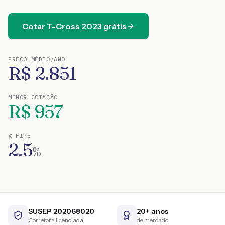
Cotar
T-Cross
2023
grátis
PREÇO MÉDIO/ANO
R$
2.851
MENOR COTAÇÃO
R$
957
% FIPE
2.5
%
SUSEP 202068020
20+ anos
Corretora licenciada
de mercado