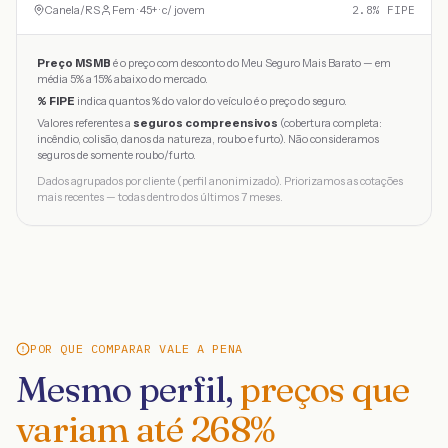
Canela
/
RS
Fem · 45+ · c/ jovem
2.8
% FIPE
Preço MSMB
é o preço com desconto do Meu Seguro Mais Barato — em
média 5% a 15% abaixo do mercado.
% FIPE
indica quantos % do valor do veículo é o preço do seguro.
Valores referentes a
seguros compreensivos
(cobertura completa:
incêndio, colisão, danos da natureza, roubo e furto). Não consideramos
seguros de somente roubo/furto.
Dados agrupados por cliente (perfil anonimizado). Priorizamos as cotações
mais recentes — todas dentro dos últimos 7 meses.
POR QUE COMPARAR VALE A PENA
Mesmo perfil,
preços que
variam até
268
%