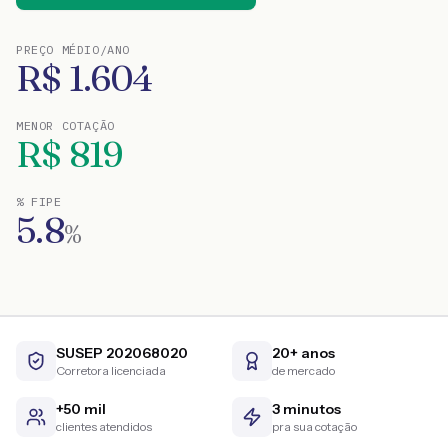
PREÇO MÉDIO/ANO
R$
1.604
MENOR COTAÇÃO
R$
819
% FIPE
5.8
%
SUSEP 202068020
20+ anos
Corretora licenciada
de mercado
+50 mil
3 minutos
clientes atendidos
pra sua cotação