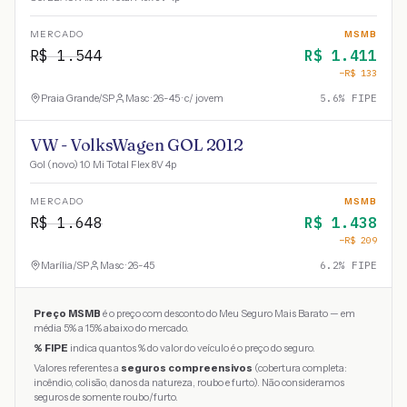
MERCADO
MSMB
R$
1.544
R$
1.411
−R$
133
Praia Grande
/
SP
Masc · 26-45 · c/ jovem
5.6
% FIPE
VW - VolksWagen GOL 2012
Gol (novo) 1.0 Mi Total Flex 8V 4p
MERCADO
MSMB
R$
1.648
R$
1.438
−R$
209
Marília
/
SP
Masc · 26-45
6.2
% FIPE
Preço MSMB
é o preço com desconto do Meu Seguro Mais Barato — em
média 5% a 15% abaixo do mercado.
% FIPE
indica quantos % do valor do veículo é o preço do seguro.
Valores referentes a
seguros compreensivos
(cobertura completa:
incêndio, colisão, danos da natureza, roubo e furto). Não consideramos
seguros de somente roubo/furto.