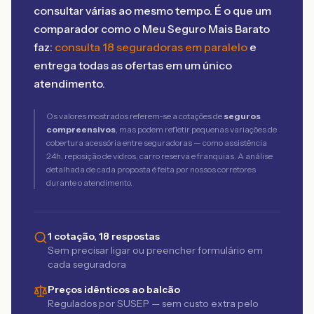
consultar várias ao mesmo tempo. É o que um
comparador como o Meu Seguro Mais Barato
faz:
consulta 18 seguradoras em paralelo
e
entrega todas as ofertas em um único
atendimento.
Os valores mostrados referem-se a cotações de
seguros
compreensivos
, mas podem refletir pequenas variações de
cobertura acessória entre seguradoras — como assistência
24h, reposição de vidros, carro reserva e franquias. A análise
detalhada de cada proposta é feita por nossos corretores
durante o atendimento.
1 cotação, 18 respostas
Sem precisar ligar ou preencher formulário em
cada seguradora
Preços idênticos ao balcão
Regulados por SUSEP — sem custo extra pelo