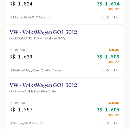
R$
1.824
R$
1.674
−R$
150
Monte Belo
/
MG
Masc · 45+
6.5
% FIPE
VW - VolksWagen GOL 2012
Gol ECOMOTION 1.0 Mi Total Flex 8V 4p
MERCADO
MSMB
R$
1.639
R$
1.509
−R$
130
Piedade
/
SP
Masc · 26-45 · c/ jovem
6.2
% FIPE
VW - VolksWagen GOL 2012
Gol (novo) 1.6 Mi Total Flex 8V 4p
MERCADO
MSMB
R$
1.757
R$
1.605
−R$
152
Santos
/
SP
Masc · 45+
5.8
% FIPE