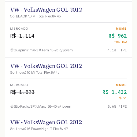
VW - VolksWagen GOL 2012
Gol BLACK 1.0 Mi Total Flex 8V 4p
MERCADO
MSMB
R$
1.114
R$
962
−R$
152
Guapimirim
/
RJ
Fem · 18-25 · c/ jovem
4.1
% FIPE
VW - VolksWagen GOL 2012
Gol (novo) 1.0 Mi Total Flex 8V 4p
MERCADO
MSMB
R$
1.523
R$
1.432
−R$
91
São Paulo
/
SP
Masc · 26-45 · c/ jovem
5.6
% FIPE
VW - VolksWagen GOL 2012
Gol (novo) 1.6 Power/Highi T.Flex 8v 4P