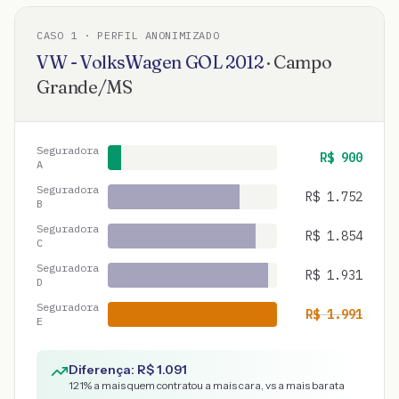
CASO
1
· PERFIL ANONIMIZADO
VW - VolksWagen
GOL
2012
·
Campo
Grande
/
MS
Seguradora
R$
900
A
Seguradora
R$
1.752
B
Seguradora
R$
1.854
C
Seguradora
R$
1.931
D
Seguradora
R$
1.991
E
Diferença: R$
1.091
121
% a mais quem contratou a mais cara, vs a mais barata