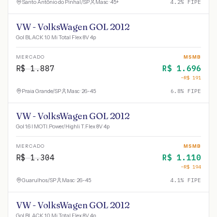
Santo Antônio do Pinhal
/
SP
Masc · 45+
4.2
% FIPE
VW - VolksWagen GOL 2012
Gol BLACK 1.0 Mi Total Flex 8V 4p
MERCADO
MSMB
R$
1.887
R$
1.696
−R$
191
Praia Grande
/
SP
Masc · 26-45
6.8
% FIPE
VW - VolksWagen GOL 2012
Gol 1.6 I MOTI.Power/Highli T.Flex 8V 4p
MERCADO
MSMB
R$
1.304
R$
1.110
−R$
194
Guarulhos
/
SP
Masc · 26-45
4.1
% FIPE
VW - VolksWagen GOL 2012
Gol BLACK 1.0 Mi Total Flex 8V 4p