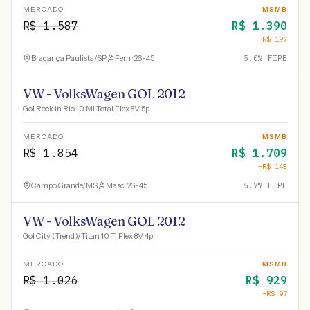
MERCADO
MSMB
R$
1.587
R$
1.390
−R$
197
Bragança Paulista
/
SP
Fem · 26-45
5.0
% FIPE
VW - VolksWagen GOL 2012
Gol Rock in Rio 1.0 Mi Total Flex 8V 5p
MERCADO
MSMB
R$
1.854
R$
1.709
−R$
145
Campo Grande
/
MS
Masc · 26-45
5.7
% FIPE
VW - VolksWagen GOL 2012
Gol City (Trend)/Titan 1.0 T. Flex 8V 4p
MERCADO
MSMB
R$
1.026
R$
929
−R$
97