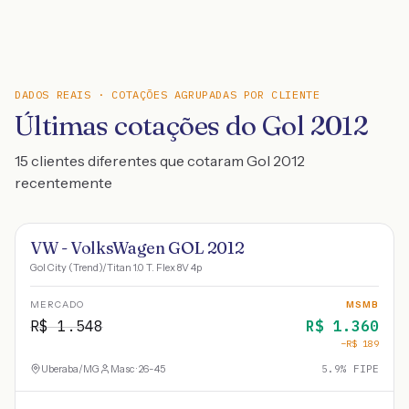
DADOS REAIS · COTAÇÕES AGRUPADAS POR CLIENTE
Últimas cotações do Gol 2012
15 clientes diferentes que cotaram Gol 2012
recentemente
VW - VolksWagen GOL 2012
Gol City (Trend)/Titan 1.0 T. Flex 8V 4p
MERCADO
MSMB
R$
1.548
R$
1.360
−R$
189
Uberaba
/
MG
Masc · 26-45
5.9
% FIPE