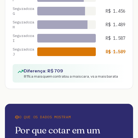
Seguradora
R$
1.456
G
Seguradora
R$
1.489
H
Seguradora
R$
1.587
I
Seguradora
R$
1.589
J
Diferença: R$
709
81
% a mais quem contratou a mais cara, vs a mais barata
O QUE OS DADOS MOSTRAM
Por que cotar em um