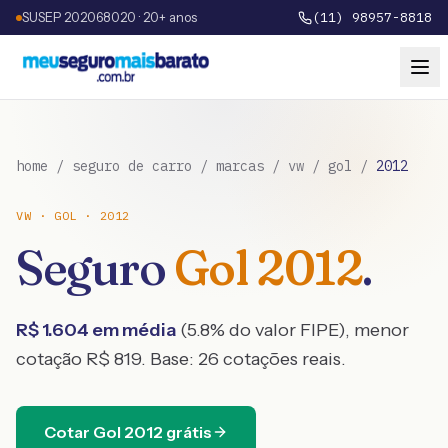
SUSEP 202068020 · 20+ anos
(11) 98957-8818
home
/
seguro de carro
/
marcas
/
vw
/
gol
/
2012
VW
·
GOL
·
2012
Seguro
Gol
2012
.
R$
1.604
em média
(
5.8
% do valor FIPE), menor
cotação R$
819
. Base:
26
cotações reais.
Cotar
Gol
2012
grátis