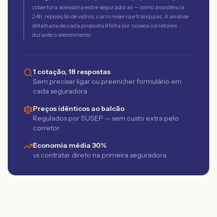
cobertura acessória entre seguradoras — como assistência
24h, reposição de vidros, carro reserva e franquias. A análise
detalhada de cada proposta é feita por nossos corretores
durante o atendimento.
1 cotação, 18 respostas
Sem precisar ligar ou preencher formulário em
cada seguradora
Preços idênticos ao balcão
Regulados por SUSEP — sem custo extra pelo
corretor
Economia média 30%
vs contratar direto na primeira seguradora