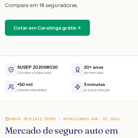
Compare em 18 seguradoras.
Cotar em
Caratinga
grátis
SUSEP 202068020
20+ anos
Corretora licenciada
de mercado
+50 mil
3 minutos
clientes atendidos
pra sua cotação
DADOS OFICIAIS SUSEP · ATUALIZADOS
ABR. DE 2026
Mercado de seguro auto em