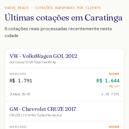
DADOS REAIS · COTAÇÕES AGRUPADAS POR CLIENTE
Últimas cotações em Caratinga
6 cotações reais processadas recentemente nesta
cidade
VW - VolksWagen GOL 2012
Gol (novo) 1.0 Mi Total Flex 8V 4p
MERCADO
MSMB
R$
1.791
R$
1.644
−R$
147
Masc · 26-45
6.5
% FIPE
GM - Chevrolet CRUZE 2017
CRUZE LTZ 1.4 16V Turbo Flex 4p Aut.
MERCADO
MSMB