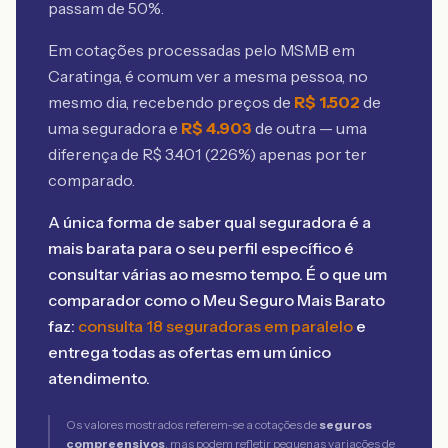
passam de 50%.
Em cotações processadas pelo MSMB
em
Caratinga
, é comum ver a mesma pessoa, no
mesmo dia, recebendo preços de
R$
1.502
de
uma seguradora e
R$
4.903
de outra — uma
diferença de R$
3.401
(
226
%) apenas por ter
comparado.
A única forma de saber qual seguradora é a
mais barata para o seu perfil específico é
consultar várias ao mesmo tempo. É o que um
comparador como o Meu Seguro Mais Barato
faz:
consulta 18 seguradoras em paralelo
e
entrega todas as ofertas em um único
atendimento.
Os valores mostrados referem-se a cotações de
seguros
compreensivos
, mas podem refletir pequenas variações de