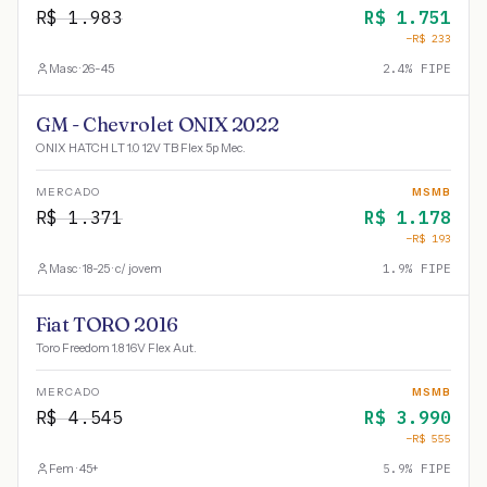
R$
1.983
R$
1.751
−R$
233
Masc · 26-45
2.4
% FIPE
GM - Chevrolet ONIX 2022
ONIX HATCH LT 1.0 12V TB Flex 5p Mec.
MERCADO
MSMB
R$
1.371
R$
1.178
−R$
193
Masc · 18-25 · c/ jovem
1.9
% FIPE
Fiat TORO 2016
Toro Freedom 1.8 16V Flex Aut.
MERCADO
MSMB
R$
4.545
R$
3.990
−R$
555
Fem · 45+
5.9
% FIPE