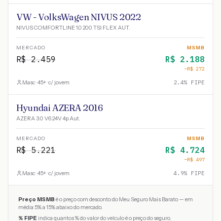
VW - VolksWagen NIVUS 2022
NIVUS COMFORTLINE 1.0 200 TSI FLEX AUT.
MERCADO
MSMB
R$
2.459
R$
2.188
−R$
272
Masc · 45+ · c/ jovem
2.4
% FIPE
Hyundai AZERA 2016
AZERA 3.0 V6 24V 4p Aut.
MERCADO
MSMB
R$
5.221
R$
4.724
−R$
497
Masc · 45+ · c/ jovem
4.9
% FIPE
Preço MSMB
é o preço com desconto do Meu Seguro Mais Barato — em
média 5% a 15% abaixo do mercado.
% FIPE
indica quantos % do valor do veículo é o preço do seguro.