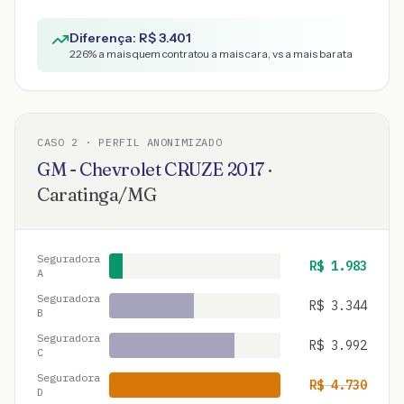
Diferença: R$
3.401
226
% a mais quem contratou a mais cara, vs a mais barata
CASO
2
· PERFIL ANONIMIZADO
GM - Chevrolet
CRUZE
2017
·
Caratinga
/
MG
Seguradora
R$
1.983
A
Seguradora
R$
3.344
B
Seguradora
R$
3.992
C
Seguradora
R$
4.730
D