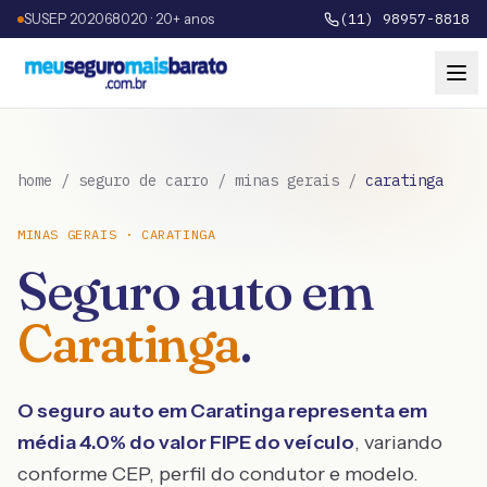
SUSEP 202068020 · 20+ anos
(11) 98957-8818
home
/
seguro de carro
/
minas gerais
/
caratinga
MINAS GERAIS
·
CARATINGA
Seguro auto em
Caratinga
.
O seguro auto em
Caratinga
representa em
média
4.0
% do valor FIPE do veículo
, variando
conforme CEP, perfil do condutor e modelo.