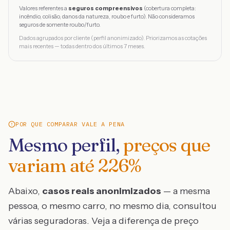
Valores referentes a
seguros compreensivos
(cobertura completa:
incêndio, colisão, danos da natureza, roubo e furto). Não consideramos
seguros de somente roubo/furto.
Dados agrupados por cliente (perfil anonimizado). Priorizamos as cotações
mais recentes — todas dentro dos últimos 7 meses.
POR QUE COMPARAR VALE A PENA
Mesmo perfil,
preços que
variam até
226
%
Abaixo,
casos reais anonimizados
— a mesma
pessoa, o mesmo carro, no mesmo dia, consultou
várias seguradoras. Veja a diferença de preço