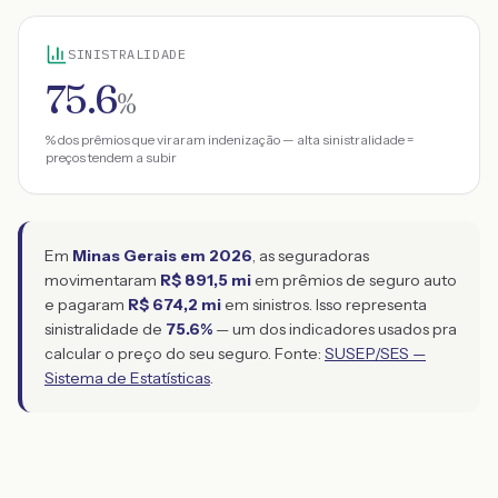
SINISTRALIDADE
75.6
%
% dos prêmios que viraram indenização — alta sinistralidade =
preços tendem a subir
Em
Minas Gerais
em
2026
, as seguradoras
movimentaram
R$ 891,5 mi
em prêmios de seguro auto
e pagaram
R$ 674,2 mi
em sinistros. Isso representa
sinistralidade de
75.6
%
— um dos indicadores usados pra
calcular o preço do seu seguro. Fonte:
SUSEP/SES —
Sistema de Estatísticas
.