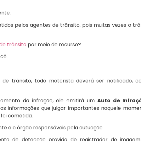
ente.
idos pelos agentes de trânsito, pois muitas vezes o trâ
de trânsito
por meio de recurso?
ocê.
 de trânsito, todo motorista deverá ser notificado, 
momento da infração, ele emitirá um
Auto de Infraç
tras informações que julgar importantes naquele mome
 foi cometida.
nte e o órgão responsáveis pela autuação.
ento de detecção provido de registrador de imagem