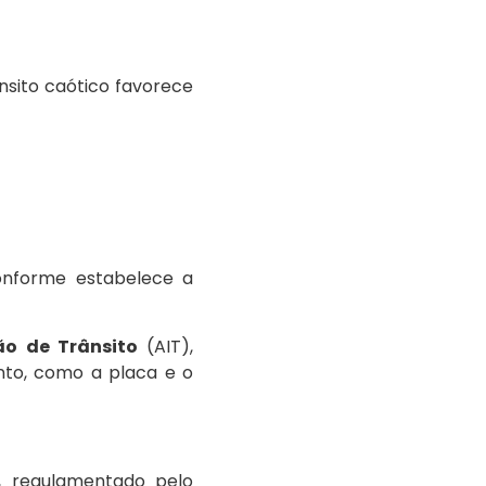
nsito caótico favorece
conforme estabelece a
ão de Trânsito
(AIT),
nto, como a placa e o
, regulamentado pelo