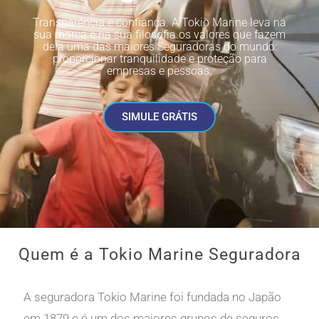
Transparência e confiança. A Tokio Marine leva na
sua marca e na sua filosofia os valores que fazem
dela uma das maiores Seguradoras do mundo:
proporcionar tranquilidade e proteção para
empresas e pessoas.
SIMULE GRÁTIS
Quem é a Tokio Marine Seguradora
A seguradora Tokio Marine foi fundada no Japão
em 1879 e é um dos maiores grupos de seguros