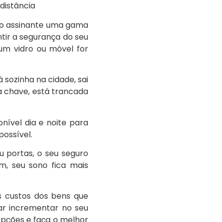
distância
a o assinante uma gama
ntir a segurança do seu
um vidro ou móvel for
sozinha na cidade, sai
a chave, está trancada
ível dia e noite para
possível.
u portas, o seu seguro
im, seu sono fica mais
s custos dos bens que
ar incrementar no seu
opções e faça o melhor