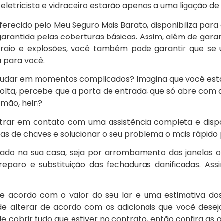
letricista e vidraceiro estarão apenas a uma ligação de 
oferecido pelo Meu Seguro Mais Barato, disponibiliza par
garantida pelas coberturas básicas. Assim, além de gara
 raio e explosões, você também pode garantir que se 
a para você.
judar em momentos complicados? Imagina que você está 
olta, percebe que a porta de entrada, que só abre com 
emão, hein?
rar em contato com uma assistência completa e dispon
as de chaves e solucionar o seu problema o mais rápido 
icado na sua casa, seja por arrombamento das janelas o
eparo e substituição das fechaduras danificadas. Ass
de acordo com o valor do seu lar e uma estimativa do
de alterar de acordo com os adicionais que você desej
e cobrir tudo que estiver no contrato, então confira as 