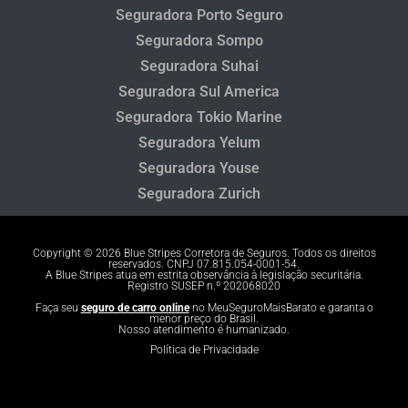
Seguradora Porto Seguro
Seguradora Sompo
Seguradora Suhai
Seguradora Sul America
Seguradora Tokio Marine
Seguradora Yelum
Seguradora Youse
Seguradora Zurich
Copyright © 2026 Blue Stripes Corretora de Seguros. Todos os direitos
reservados. CNPJ 07.815.054-0001-54.
A Blue Stripes atua em estrita observância à legislação securitária.
Registro SUSEP n.º 202068020
Faça seu
seguro de carro online
no MeuSeguroMaisBarato e garanta o
menor preço do Brasil.
Nosso atendimento é humanizado.
Política de Privacidade