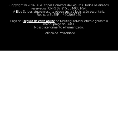
Copyright © 2026 Blue Stripes Corretora de Seguros. Todos os direitos
reservados. CNPJ 07.815.054-0001-54.
A Blue Stripes atua em estrita observância à legislação securitária.
Registro SUSEP n.º 202068020
Faça seu
seguro de carro online
no MeuSeguroMaisBarato e garanta o
menor preço do Brasil.
Nosso atendimento é humanizado.
Política de Privacidade