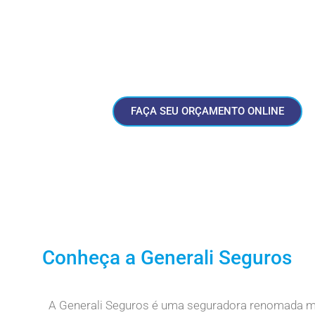
nossa Organização, garantindo à Generali a posição 
mundial no mercado de seguros desde 1831, ano de
empresa.
FAÇA SEU ORÇAMENTO ONLINE
Conheça a Generali Seguros
A Generali Seguros é uma seguradora renomada mu