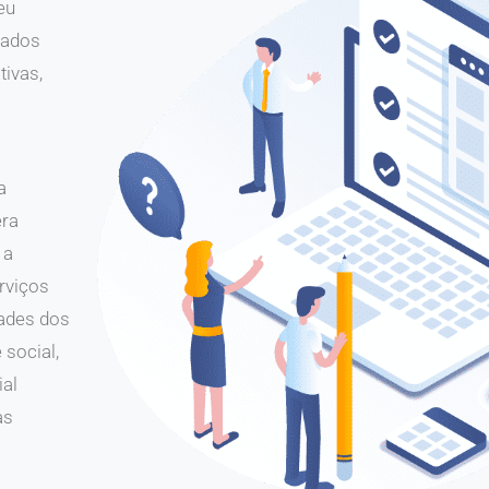
eu
tados
tivas,
a
era
 a
rviços
ades dos
 social,
ial
as