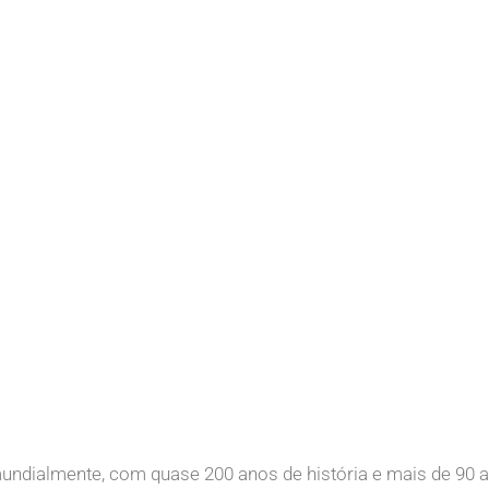
de referência
 fundação da
ndialmente, com quase 200 anos de história e mais de 90 a