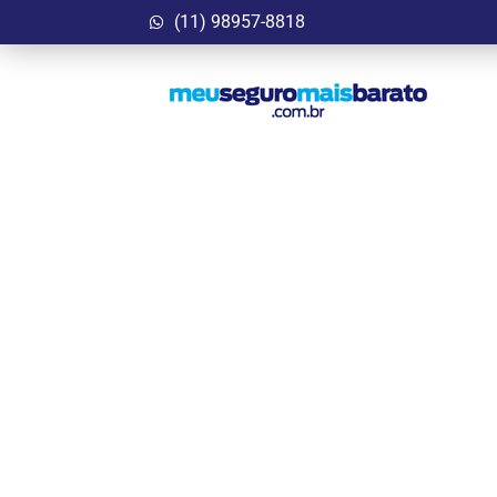
(11) 98957-8818
Mais que um seguro
Tradição e inovação andam paralelamente na con