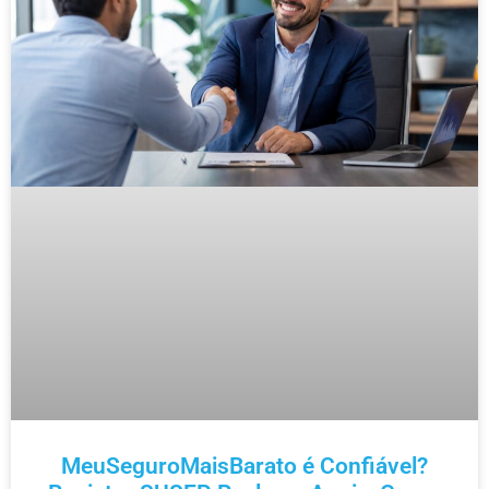
MeuSeguroMaisBarato é Confiável?