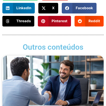
LinkedIn
X
Facebook
Threads
Pinterest
Reddit
Outros conteúdos